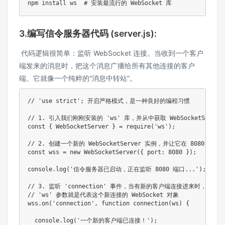
npm
install
 ws  
# 安装最流行的 WebSocket 库
3.编写信令服务器代码 (server.js):
​ 代码逻辑很简单：监听 WebSocket 连接。当收到一个客户
端发来的消息时，把这个消息广播给所有其他连接的客户
端。它就像一个纯粹的“消息中转站”。
// 'use strict'; 开启严格模式，是一种良好的编程习惯
// 1. 引入我们刚刚安装的 'ws' 库，并从中获取 WebSocketServer
const
{
 WebSocketServer 
}
=
require
(
'ws'
)
;
// 2. 创建一个新的 WebSocketServer 实例，并让它在 8080 端
const
 wss 
=
new
WebSocketServer
(
{
port
:
8080
}
)
;
console
.
log
(
'信令服务器已启动，正在监听 8080 端口...'
)
;
// 3. 监听 'connection' 事件，当有新的客户端连接进来时，这
// 'ws' 参数就是代表这个新连接的 WebSocket 对象
wss
.
on
(
'connection'
,
function
connection
(
ws
)
{
  console
.
log
(
'一个新的客户端已连接！'
)
;