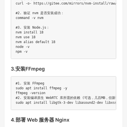
curl
 -o- https://gitee.com/mirrors/nvm-install/raw/maste
#2. 验证 nvm 是否安装成功：
command
-v
 nvm

#3. 安装 Node.js：
nvm 
install
18
nvm use 
18
nvm 
alias
 default 
18
node
-v
npm
-v
3.安装FFmpeg
#1. 安装 FFmpeg
sudo
apt
install
 ffmpeg 
-y
ffmpeg 
-version
#2. 安装编译原生 WebRTC 库所需的依赖 (可选，几百MB，但新手不推
sudo
apt
install
 libgtk-3-dev libasound2-dev libxss-dev 
4.部署 Web 服务器 Nginx