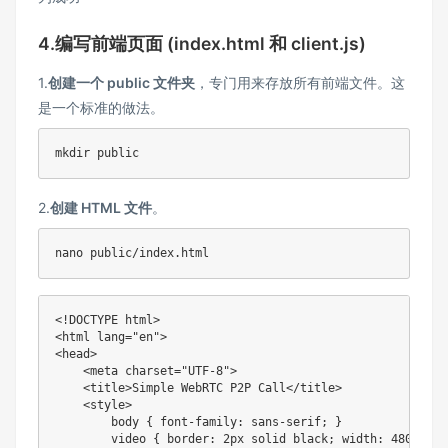
4.编写前端页面 (index.html 和 client.js)
1.
创建一个 public 文件夹
，专门用来存放所有前端文件。这
是一个标准的做法。
mkdir
2.
创建 HTML 文件
。
nano
<!
DOCTYPE
html
>
<
html
lang
=
"
en
"
>
<
head
>
<
meta
charset
=
"
UTF-8
"
>
<
title
>
Simple WebRTC P2P Call
</
title
>
<
style
>
body
{
font-family
:
 sans-serif
;
}
video
{
border
:
 2px solid black
;
width
:
 480px
;
h