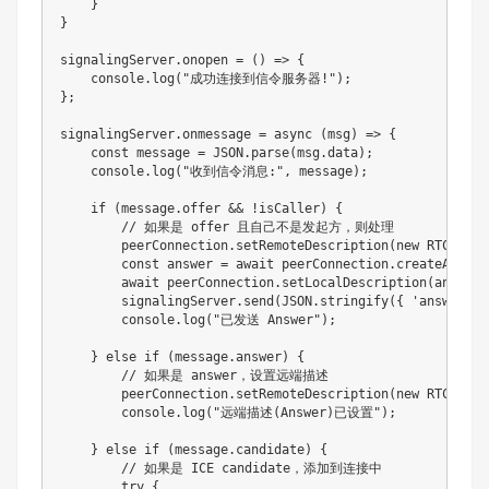
}
}
signalingServer.onopen 
=
(
)
=
>
{
    console.log
(
"成功连接到信令服务器!"
)
;
}
;
signalingServer.onmessage 
=
 async 
(
msg
)
=
>
{
    const message 
=
 JSON.parse
(
msg.data
)
;
    console.log
(
"收到信令消息:"
, message
)
;
if
(
message.offer 
&&
!
isCaller
)
{
        // 如果是 offer 且自己不是发起方，则处理

        peerConnection.setRemoteDescription
(
new RTCSessi
        const answer 
=
 await peerConnection.createAnswer
        await peerConnection.setLocalDescription
(
answer
)
        signalingServer.send
(
JSON.stringify
(
{
'answer'
:
 
        console.log
(
"已发送 Answer"
)
;
}
else
if
(
message.answer
)
{
        // 如果是 answer，设置远端描述

        peerConnection.setRemoteDescription
(
new RTCSessi
        console.log
(
"远端描述(Answer)已设置"
)
;
}
else
if
(
message.candidate
)
{
        // 如果是 ICE candidate，添加到连接中

        try 
{