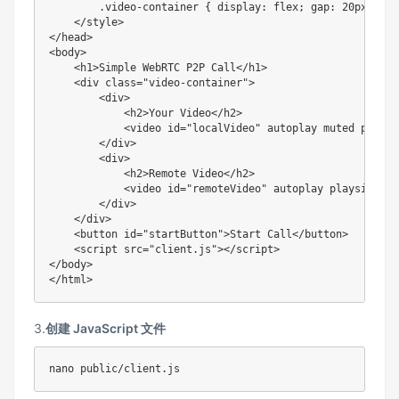
.video-container
{
display
:
 flex
;
gap
:
 20px
;
}
</
style
>
</
head
>
<
body
>
<
h1
>
Simple WebRTC P2P Call
</
h1
>
<
div
class
=
"
video-container
"
>
<
div
>
<
h2
>
Your Video
</
h2
>
<
video
id
=
"
localVideo
"
autoplay
muted
playsi
</
div
>
<
div
>
<
h2
>
Remote Video
</
h2
>
<
video
id
=
"
remoteVideo
"
autoplay
playsinline
</
div
>
</
div
>
<
button
id
=
"
startButton
"
>
Start Call
</
button
>
<
script
src
=
"
client.js
"
>
</
script
>
</
body
>
</
html
>
3.
创建 JavaScript 文件
nano