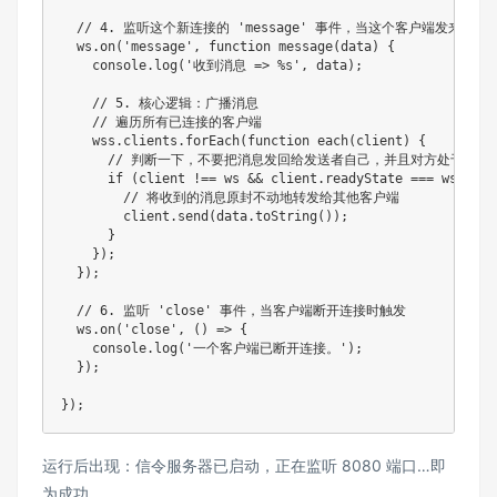
// 4. 监听这个新连接的 'message' 事件，当这个客户端发来消
  ws
.
on
(
'message'
,
function
message
(
data
)
{
    console
.
log
(
'收到消息 => %s'
,
 data
)
;
// 5. 核心逻辑：广播消息
// 遍历所有已连接的客户端
    wss
.
clients
.
forEach
(
function
each
(
client
)
{
// 判断一下，不要把消息发回给发送者自己，并且对方处于连接
if
(
client 
!==
 ws 
&&
 client
.
readyState 
===
 ws
.
OPEN
// 将收到的消息原封不动地转发给其他客户端
        client
.
send
(
data
.
toString
(
)
)
;
}
}
)
;
}
)
;
// 6. 监听 'close' 事件，当客户端断开连接时触发
  ws
.
on
(
'close'
,
(
)
=>
{
    console
.
log
(
'一个客户端已断开连接。'
)
;
}
)
;
}
)
;
运行后出现：信令服务器已启动，正在监听 8080 端口…即
为成功