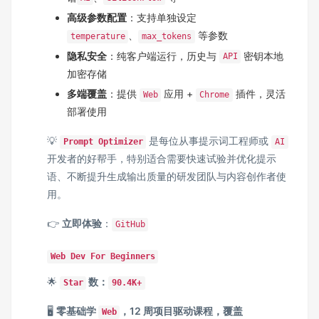
高级参数配置
：支持单独设定
、
等参数
temperature
max_tokens
隐私安全
：纯客户端运行，历史与
密钥本地
API
加密存储
多端覆盖
：提供
应用 +
插件，灵活
Web
Chrome
部署使用
💡
是每位从事提示词工程师或
Prompt Optimizer
AI
开发者的好帮手，特别适合需要快速试验并优化提示
语、不断提升生成输出质量的研发团队与内容创作者使
用。
👉
立即体验
：
GitHub
Web Dev For Beginners
🌟
数：
Star
90.4K+
🖥️
零基础学
，12 周项目驱动课程，覆盖
Web