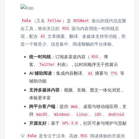
（又名
）是
推出的现代信息聚
Folo
Follow
RSSNext
合工具，将你关注的
源与内容用统一时间线呈
RSS
现，配合
文章摘要、翻译、多媒体支持等功能，营
AI
造一个噪音少、信息集中、阅读顺畅的平台体验。
统一时间线
：订阅多渠道内容（
、博
RSS
客、
列表），以时间顺序无干扰展示
Twitter
AI 辅助阅读
：集成内容翻译、
摘要与
等
AI
TTS
辅助功能
支持多媒体内容
：视频、音频、图文一体化浏览，
体验更丰富
跨平台客户端
：提供
、桌面与移动端应用，支
Web
持
、
、
、
、
macOS
Windows
Linux
iOS
Android
开源友好
：基于
，社区可参与维护与贡献
GPL‑3.0
💡
是专注于洁净、高效
阅读体验的开源浏
Folo
RSS