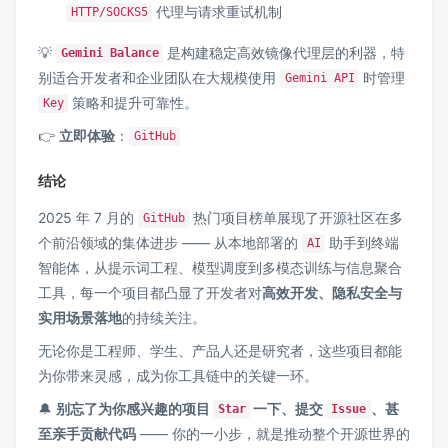
代理与请求重试机制
HTTP/SOCKS5
💡
是构建稳定高效镜像代理层的利器，特
Gemini Balance
别适合开发者和企业团队在大规模使用
时管理
Gemini API
策略和提升可靠性。
Key
👉
立即体验
：
GitHub
结论
2025 年 7 月的
热门项目榜单展现了开源社区在多
GitHub
个前沿领域的集体进步 —— 从本地部署的
助手到终端
AI
智能体，从提示词工程、模型调度到多模态训练与信息聚合
工具，每一个项目都凸显了开发者对
高效开发、隐私安全与
实用场景落地
的持续关注。
无论你是工程师、学生、产品人还是研究者，这些项目都能
为你带来灵感，成为你工具链中的关键一环。
🔔
别忘了为你感兴趣的项目
一下、提交
、甚
Star
Issue
至亲手贡献代码
—— 你的一小步，就是推动整个开源世界的