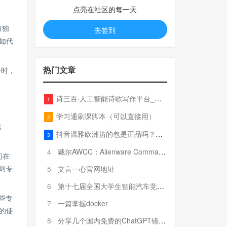
点亮在社区的每一天
有独
去签到
如代
热门文章
务时，
诗三百·人工智能诗歌写作平台_在线作诗机_藏头诗生成器_电脑对联_姓名作诗
1
学习通刷课脚本（可以直接用）
2
运
抖音温雅欧洲坊的包是正品吗？温雅卖的包为啥那么便宜？
3
4
戴尔AWCC：Alienware Command Center 故障排除方法，里面附有超全详解呦，快来快来，欢迎观看~
们在
5
文言一心官网地址
t则专
6
第十七届全国大学生智能汽车竞赛全国总决赛参赛队伍奖项公告
这些专
7
一篇掌握docker
的使
8
分享几个国内免费的ChatGPT镜像网址(亲测有效-4月25日更新)