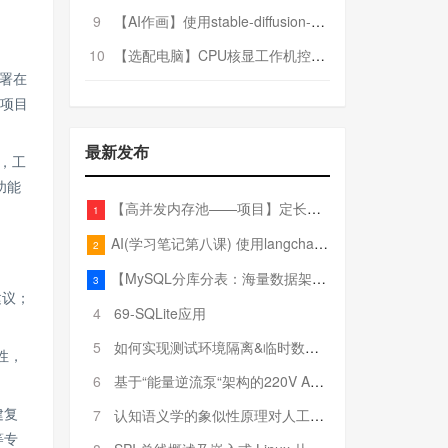
9
【AI作画】使用stable-diffusion-webui搭建AI作画平台
10
【选配电脑】CPU核显工作机控制预算5000
部署在
了项目
最新发布
，工
展功能
【高并发内存池——项目】定长内存池——开胃小菜
1
AI(学习笔记第八课) 使用langchain的embedding models
2
【MySQL分库分表：海量数据架构的终极解决方案】
3
建议；
4
69-SQLite应用
5
如何实现测试环境隔离&临时数据库（pytest+SQLite）
性，
6
基于“能量逆流泵“架构的220V AC至20V DC 300W高效电源设计
建复
7
认知语义学的象似性原理对人工智能自然语言处理深层语义分析的影响与启示
等专