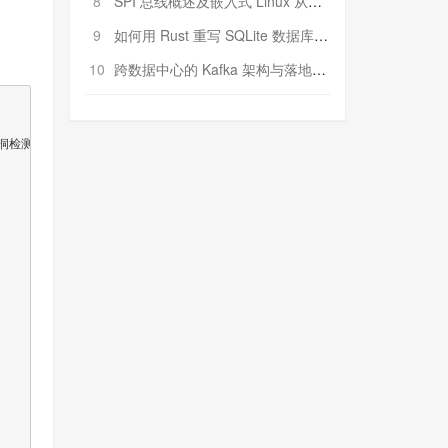
8
SPI 总线概述及嵌入式 Linux 从属 SPI 设备驱动程序开发（第二部分，实践）
9
如何用 Rust 重写 SQLite 数据库（二）:是否有市场空间？
10
跨数据中心的 Kafka 架构与落地实战
佳实践推荐。MUST BE USED for code review, quality asse