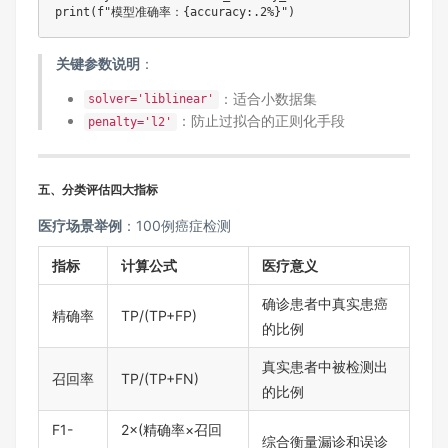
print(f"模型准确率：{accuracy:.2%}")
​关键参数说明​
​：
：适合小数据集
solver='liblinear'
：防止过拟合的正则化手段
penalty='l2'
​五、分类评估四大指标​
​医疗场景举例​
​：100例癌症检测
​指标​
​计算公式​
​医疗意义​
确诊患者中真实患癌
精确率
TP/(TP+FP)
的比例
真实患者中被检测出
召回率
TP/(TP+FN)
的比例
F1-
2×(精确率×召回
综合衡量漏诊和误诊