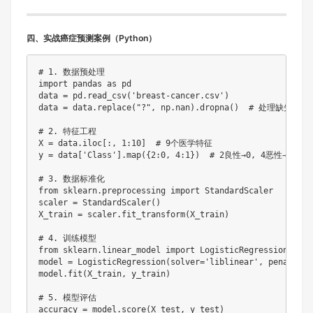
​四、实战癌症预测案例（Python）​
# 1. 数据预处理

import pandas as pd

data = pd.read_csv('breast-cancer.csv')

data = data.replace("?", np.nan).dropna()  # 处理缺失值

# 2. 特征工程

X = data.iloc[:, 1:10]  # 9个医学特征

y = data['Class'].map({2:0, 4:1})  # 2良性→0, 4恶性→1

# 3. 数据标准化

from sklearn.preprocessing import StandardScaler

scaler = StandardScaler()

X_train = scaler.fit_transform(X_train)

# 4. 训练模型

from sklearn.linear_model import LogisticRegression

model = LogisticRegression(solver='liblinear', penalty='l
model.fit(X_train, y_train)

# 5. 模型评估

accuracy = model.score(X_test, y_test)
