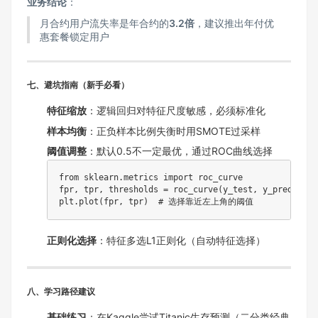
​业务结论​
​：
月合约用户流失率是年合约的​
​3.2倍​
​，建议推出年付优
惠套餐锁定用户
​七、避坑指南（新手必看）​
​特征缩放​
​：逻辑回归对特征尺度敏感，必须标准化
​样本均衡​
​：正负样本比例失衡时用SMOTE过采样
​阈值调整​
​：默认0.5不一定最优，通过ROC曲线选择
from sklearn.metrics import roc_curve

fpr, tpr, thresholds = roc_curve(y_test, y_pred_proba
plt.plot(fpr, tpr)  # 选择靠近左上角的阈值
​正则化选择​
​：特征多选L1正则化（自动特征选择）
​八、学习路径建议​
​基础练习​
​：在Kaggle尝试Titanic生存预测（二分类经典