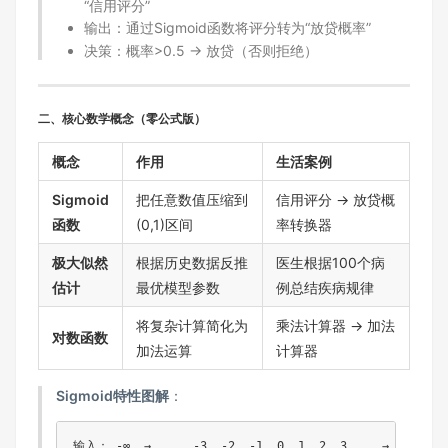
“信用评分”
输出：通过Sigmoid函数将评分转为“放贷概率”
决策：概率>0.5 → 放贷（否则拒绝）
​二、核心数学概念（零公式版）​
​概念​
​作用​
​生活案例​
​Sigmoid
把任意数值压缩到
信用评分 → 放贷概
函数​
(0,1)区间
率转换器
​极大似然
根据历史数据反推
医生根据100个病
估计​
最优模型参数
例总结疾病规律
将复杂计算简化为
乘法计算器 → 加法
​对数函数​
加法运算
计算器
​Sigmoid特性图解​
​：
输入： -∞  →  ... -3  -2  -1  0  1  2  3 ... → +∞  
