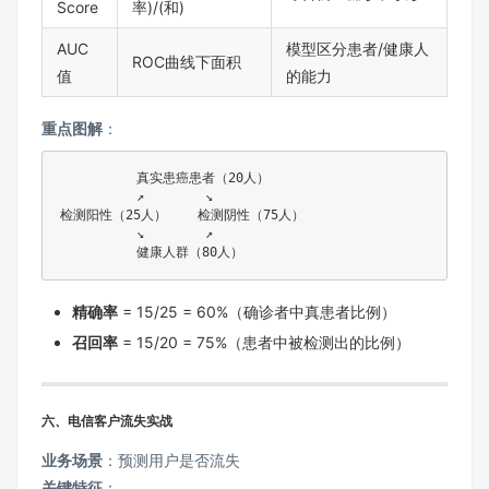
Score
率)/(和)
AUC
模型区分患者/健康人
ROC曲线下面积
值
的能力
​重点图解​
​：
          真实患癌患者（20人）

          ↗        ↘

检测阳性（25人）    检测阴性（75人）

          ↘        ↗

          健康人群（80人）
​精确率​
​ = 15/25 = 60%（确诊者中真患者比例）
​召回率​
​ = 15/20 = 75%（患者中被检测出的比例）
​六、电信客户流失实战​
​业务场景​
​：预测用户是否流失
​关键特征​
​：