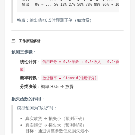
输出： 0% → ... 5% 12% 27% 50% 73% 88% 95% → 100%
​特点​
​：输出值≥0.5时预测正例（如放贷）
​三、工作原理解析​
​预测三步骤​
​：
​线性计算​
​：
信用评分 = 0.3×年龄 + 0.5×收入 - 0.2×负
债
​概率转换​
​：
放贷概率 = Sigmoid(信用评分)
​分类决策​
​：概率>0.5 → 放贷
​损失函数的作用​
​：
模型预测为“放贷”时：
真实放贷 → 损失小（预测正确）
真实拒贷 → 损失大（预测错误）
​目标​
​：通过调整参数使总损失最小