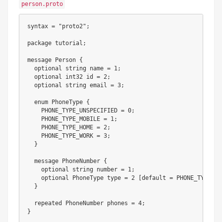
person.proto
syntax = "proto2";

package tutorial;

message Person {

  optional string name = 1;

  optional int32 id = 2;

  optional string email = 3;

  enum PhoneType {

    PHONE_TYPE_UNSPECIFIED = 0;

    PHONE_TYPE_MOBILE = 1;

    PHONE_TYPE_HOME = 2;

    PHONE_TYPE_WORK = 3;

  }

  message PhoneNumber {

    optional string number = 1;

    optional PhoneType type = 2 [default = PHONE_TYPE_HOM
  }

  repeated PhoneNumber phones = 4;

}
