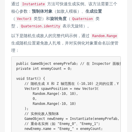
通过
方法可快速生成实例。该方法需要三个
Instantiate
核心参数：
预制体对象
（如敌人模板）、
生成位置
（
类型）和
旋转角度
（
类
Vector3
Quaternion
型，
表示无旋转）。
Quaternion.identity
以下是随机生成敌人的完整代码示例，通过
Random.Range
生成随机位置避免敌人扎堆，并对实例化对象重命名以便管
理：
public
GameObject
 enemyPrefab
;
// 在 Inspector 面板拖入
private
int
 enemyCount 
=
0
;
void
Start
(
)
{
// 随机生成 X 和 Z 轴范围在 (-10,10) 之间的位置，Y 轴固定
Vector3
 spawnPosition 
=
new
Vector3
(
        Random
.
Range
(
-
10
,
10
)
,
0
,
        Random
.
Range
(
-
10
,
10
)
)
;
// 实例化敌人预制体
GameObject
 newEnemy 
=
Instantiate
(
enemyPrefab
,
 spawn
// 重命名实例（如 "Enemy_0"、"Enemy_1"）
    newEnemy
.
name 
=
"Enemy_"
+
 enemyCount
;