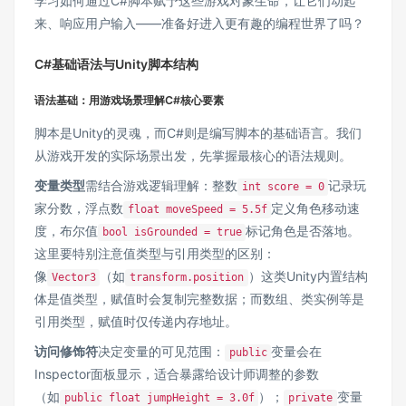
学习如何通过C#脚本赋予这些游戏对象生命，让它们动起
来、响应用户输入——准备好进入更有趣的编程世界了吗？
C#基础语法与Unity脚本结构
语法基础：用游戏场景理解C#核心要素
脚本是Unity的灵魂，而C#则是编写脚本的基础语言。我们
从游戏开发的实际场景出发，先掌握最核心的语法规则。
变量类型
需结合游戏逻辑理解：整数
记录玩
int score = 0
家分数，浮点数
定义角色移动速
float moveSpeed = 5.5f
度，布尔值
标记角色是否落地。
bool isGrounded = true
这里要特别注意值类型与引用类型的区别：
像
（如
）这类Unity内置结构
Vector3
transform.position
体是值类型，赋值时会复制完整数据；而数组、类实例等是
引用类型，赋值时仅传递内存地址。
访问修饰符
决定变量的可见范围：
变量会在
public
Inspector面板显示，适合暴露给设计师调整的参数
（如
）；
变量
public float jumpHeight = 3.0f
private