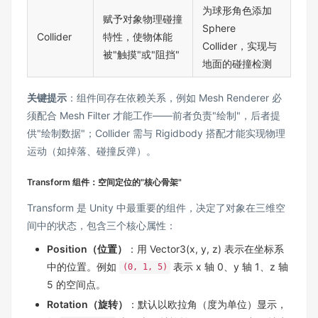
为球形角色添加
赋予对象物理碰撞
Sphere
Collider
特性，使物体能
Collider，实现与
被"触摸"或"阻挡"
地面的碰撞检测
关键提示
：组件间存在依赖关系，例如 Mesh Renderer 必
须配合 Mesh Filter 才能工作——前者负责"绘制"，后者提
供"绘制数据"；Collider 需与 Rigidbody 搭配才能实现物理
运动（如掉落、碰撞反弹）。
Transform 组件：空间定位的"核心骨架"
Transform 是 Unity 中最重要的组件，决定了对象在三维空
间中的状态，包含三个核心属性：
Position（位置）
：用 Vector3(x, y, z) 表示在坐标系
中的位置。例如
表示 x 轴 0、y 轴 1、z 轴
(0, 1, 5)
5 的空间点。
Rotation（旋转）
：默认以欧拉角（度为单位）显示，