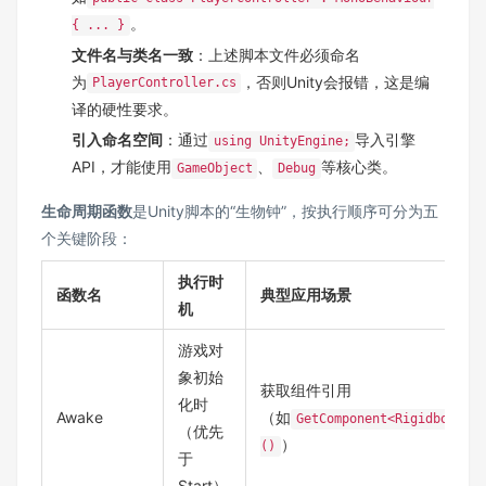
。
{ ... }
文件名与类名一致
：上述脚本文件必须命名
为
，否则Unity会报错，这是编
PlayerController.cs
译的硬性要求。
引入命名空间
：通过
导入引擎
using UnityEngine;
API，才能使用
、
等核心类。
GameObject
Debug
生命周期函数
是Unity脚本的“生物钟”，按执行顺序可分为五
个关键阶段：
执行时
函数名
典型应用场景
机
游戏对
象初始
获取组件引用
化时
Awake
（如
GetComponent<Rigidbody>
（优先
）
()
于
Start）