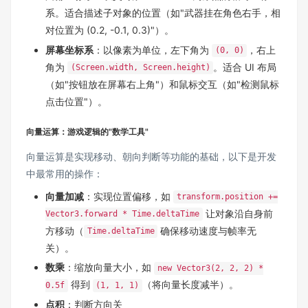
系。适合描述子对象的位置（如"武器挂在角色右手，相
对位置为 (0.2, -0.1, 0.3)"）。
屏幕坐标系
：以像素为单位，左下角为
，右上
(0, 0)
角为
。适合 UI 布局
(Screen.width, Screen.height)
（如"按钮放在屏幕右上角"）和鼠标交互（如"检测鼠标
点击位置"）。
向量运算：游戏逻辑的"数学工具"
向量运算是实现移动、朝向判断等功能的基础，以下是开发
中最常用的操作：
向量加减
：实现位置偏移，如
transform.position +=
让对象沿自身前
Vector3.forward * Time.deltaTime
方移动（
确保移动速度与帧率无
Time.deltaTime
关）。
数乘
：缩放向量大小，如
new Vector3(2, 2, 2) *
得到
（将向量长度减半）。
0.5f
(1, 1, 1)
点积
：判断方向关