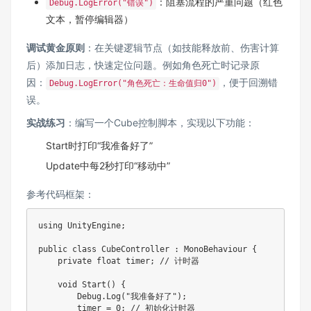
：阻塞流程的严重问题（红色
Debug.LogError("错误")
文本，暂停编辑器）
调试黄金原则
：在关键逻辑节点（如技能释放前、伤害计算
后）添加日志，快速定位问题。例如角色死亡时记录原
因：
，便于回溯错
Debug.LogError("角色死亡：生命值归0")
误。
实战练习
：编写一个Cube控制脚本，实现以下功能：
Start时打印“我准备好了”
Update中每2秒打印“移动中”
参考代码框架：
using
UnityEngine
;
public
class
CubeController
:
MonoBehaviour
{
private
float
 timer
;
// 计时器
void
Start
(
)
{
        Debug
.
Log
(
"我准备好了"
)
;
        timer 
=
0
;
// 初始化计时器