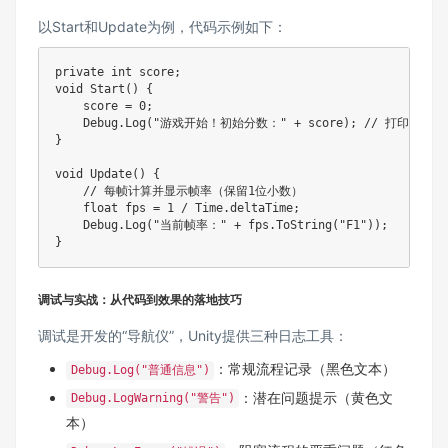
以Start和Update为例，代码示例如下：
private
int
 score
;
void
Start
(
)
{
    score 
=
0
;
    Debug
.
Log
(
"游戏开始！初始分数："
+
 score
)
;
// 打印初始状
}
void
Update
(
)
{
// 每帧计算并显示帧率（保留1位小数）
float
 fps 
=
1
/
 Time
.
deltaTime
;
    Debug
.
Log
(
"当前帧率："
+
 fps
.
ToString
(
"F1"
)
)
;
}
调试与实战：从代码到效果的落地技巧
调试是开发的“导航仪”，Unity提供三种日志工具：
：常规流程记录（黑色文本）
Debug.Log("普通信息")
：潜在问题提示（黄色文
Debug.LogWarning("警告")
本）