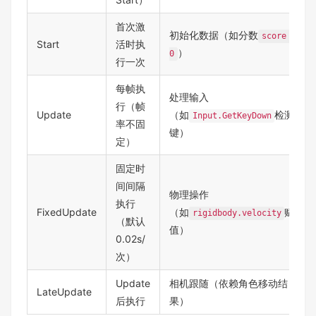
首次激
初始化数据（如分数
score =
Start
活时执
）
0
行一次
每帧执
处理输入
行（帧
Update
（如
检测按
Input.GetKeyDown
率不固
键）
定）
固定时
间间隔
物理操作
执行
FixedUpdate
（如
赋
rigidbody.velocity
（默认
值）
0.02s/
次）
Update
相机跟随（依赖角色移动结
LateUpdate
后执行
果）