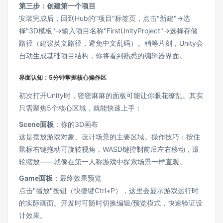
第三步：创建第一个项目
安装完成后，回到Hub的"项目"标签页，点击"新建"→选
择"3D模板"→输入项目名称"FirstUnityProject"→选择存储
路径（建议英文路径，避免中文乱码）。稍等片刻，Unity会
自动生成基础项目结构，你将看到熟悉的编辑器界面。
界面认知：5分钟掌握核心操作区
初次打开Unity时，密密麻麻的面板可能让你眼花缭乱。其实
只需聚焦5个核心区域，就能快速上手：
Scene面板
：你的3D画布
这是摆放游戏对象、设计场景的主要区域。操作技巧：按住
鼠标右键拖动可旋转视角，WASD键控制前后左右移动，滚
轮缩放——就像在第一人称游戏中探索场景一样直观。
Game面板
：最终效果预览
点击"播放"按钮（快捷键Ctrl+P），这里会显示游戏运行时
的实际画面。开发时可随时切换编辑/预览模式，快速验证设
计效果。