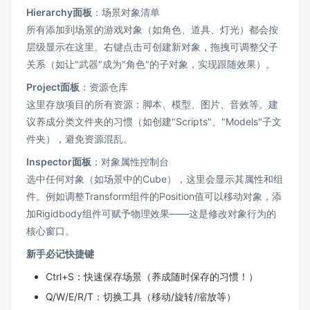
Hierarchy面板
：场景对象清单
所有添加到场景的游戏对象（如角色、道具、灯光）都会按
层级显示在这里。右键点击可创建新对象，拖拽可调整父子
关系（如让"武器"成为"角色"的子对象，实现跟随效果）。
Project面板
：资源仓库
这里存放项目的所有资源：脚本、模型、图片、音效等。建
议养成分类文件夹的习惯（如创建"Scripts"、"Models"子文
件夹），避免资源混乱。
Inspector面板
：对象属性控制台
选中任何对象（如场景中的Cube），这里会显示其属性和组
件。例如调整Transform组件的Position值可以移动对象，添
加Rigidbody组件可赋予物理效果——这是修改对象行为的
核心窗口。
新手必记快捷键
Ctrl+S：快速保存场景（养成随时保存的习惯！）
Q/W/E/R/T：切换工具（移动/旋转/缩放等）