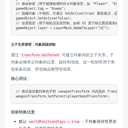
// 修改标签（用于碰撞检测时区分对象类型，如 "Player"、"Enemy"
gameObject
.
tag 
=
"Enemy"
;
// 隐藏对象（不销毁，可通过 SetActive(true) 重新激活，适合临
gameObject
.
SetActive
(
false
)
;
// 设置图层（用于相机渲染层控制，如将 UI 置于独立图层避免被 3D
gameObject
.
layer 
=
 LayerMask
.
NameToLayer
(
"UI"
)
;
父子关系管理：对象层级控制
通过
可建立对象间的父子关系，子
transform.SetParent
对象会继承父对象的位置、旋转和缩放。这一机制常用于角
色装备武器、背包物品整理等场景。
核心用法
：
// 将武器挂载到角色手部（weaponTransform 为武器的 Transform，p
weaponTransform
.
SetParent
(
playerHandTransform
)
;
坐标转换注意
：
默认
：子对象保持世界坐
worldPositionStays = true