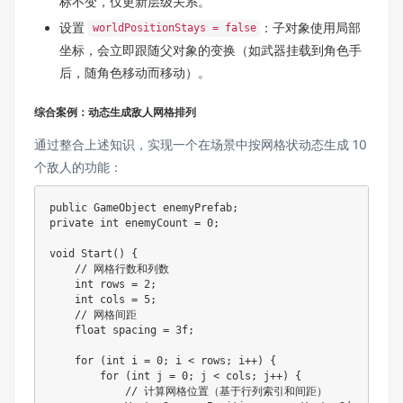
标不变，仅更新层级关系。
设置
：子对象使用局部
worldPositionStays = false
坐标，会立即跟随父对象的变换（如武器挂载到角色手
后，随角色移动而移动）。
综合案例：动态生成敌人网格排列
通过整合上述知识，实现一个在场景中按网格状动态生成 10
个敌人的功能：
public
GameObject
 enemyPrefab
;
private
int
 enemyCount 
=
0
;
void
Start
(
)
{
// 网格行数和列数
int
 rows 
=
2
;
int
 cols 
=
5
;
// 网格间距
float
 spacing 
=
3f
;
for
(
int
 i 
=
0
;
 i 
<
 rows
;
 i
++
)
{
for
(
int
 j 
=
0
;
 j 
<
 cols
;
 j
++
)
{
// 计算网格位置（基于行列索引和间距）