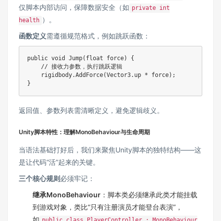
仅脚本内部访问，保障数据安全（如
private int
）。
health
函数定义
需遵循规范格式，例如跳跃函数：
public
void
Jump
(
float
 force
)
{
// 接收力参数，执行跳跃逻辑
    rigidbody
.
AddForce
(
Vector3
.
up 
*
 force
)
;
}
返回值、参数列表需清晰定义，避免逻辑歧义。
Unity脚本特性：理解MonoBehaviour与生命周期
当语法基础打好后，我们来聚焦Unity脚本的独特结构——这
是让代码“活”起来的关键。
三个核心规则
必须牢记：
继承MonoBehaviour
：脚本类必须继承此类才能挂载
到游戏对象，类比“只有注册演员才能登台表演”，
如
public class PlayerController : MonoBehaviour