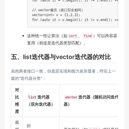
for
(
auto
 it 
=
 l
.
begin
(
)
;
 it 
!=
 l
.
end
(
)
;
++
it
)
{
// vector遍历（接口完全相同）
vector
<
int
>
 v 
=
{
1
,
2
,
3
}
;
for
(
auto
 it 
=
 v
.
begin
(
)
;
 it 
!=
 v
.
end
(
)
;
++
it
)
{
这种统一性让算法（如
、
）可以跨容器
sort
find
复用（前提是迭代器类型匹配）。
五、list迭代器与vector迭代器的对比
虽然两者接口一致，但底层实现和能力差异显著，呼应上一
篇的“迭代器分类”：
对
比
迭代器
迭代器（随机访问迭代
list
vector
维
（双向迭代器）
器）
度
底
封