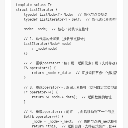
template
<
class
T
>
struct
ListIterator
{
typedef
 ListNode
<
T
>
 Node
;
// 简化节点类型名
typedef
 ListIterator
<
T
>
 Self
;
// 简化迭代器类型名
    Node
*
 _node
;
// 核心：封装节点指针
// 1. 迭代器构造函数（接收节点指针）
ListIterator
(
Node
*
 node
)
:
_node
(
node
)
{
}
// 2. 重载operator*：解引用，返回元素引用（支持修改）
    T
&
operator
*
(
)
{
return
 _node
->
_data
;
// 直接返回节点中的数据引用
}
// 3. 重载operator->：返回元素指针（访问自定义类型成员）
    T
*
operator
->
(
)
{
return
&
(
_node
->
_data
)
;
// 返回数据的地址
}
// 4. 重载operator++：前置++，向后移动到下一个节点
    Self
&
operator
++
(
)
{
        _node 
=
 _node
->
_next
;
// 借助节点的_next指针移动
return
*
this
;
// 返回自身（支持链式操作，如++(++it