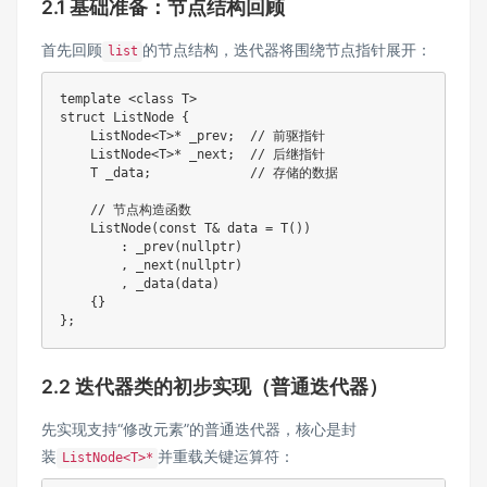
2.1 基础准备：节点结构回顾
首先回顾
的节点结构，迭代器将围绕节点指针展开：
list
template
<
class
T
>
struct
ListNode
{
    ListNode
<
T
>
*
 _prev
;
// 前驱指针
    ListNode
<
T
>
*
 _next
;
// 后继指针
    T _data
;
// 存储的数据
// 节点构造函数
ListNode
(
const
 T
&
 data 
=
T
(
)
)
:
_prev
(
nullptr
)
,
_next
(
nullptr
)
,
_data
(
data
)
{
}
}
;
2.2 迭代器类的初步实现（普通迭代器）
先实现支持“修改元素”的普通迭代器，核心是封
装
并重载关键运算符：
ListNode<T>*