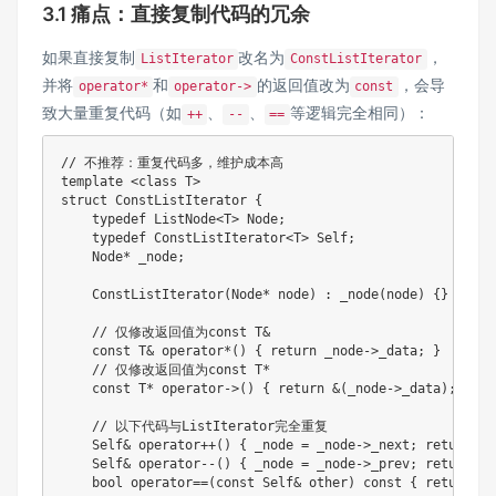
3.1 痛点：直接复制代码的冗余
如果直接复制
改名为
，
ListIterator
ConstListIterator
并将
和
的返回值改为
，会导
operator*
operator->
const
致大量重复代码（如
、
、
等逻辑完全相同）：
++
--
==
// 不推荐：重复代码多，维护成本高
template
<
class
T
>
struct
ConstListIterator
{
typedef
 ListNode
<
T
>
 Node
;
typedef
 ConstListIterator
<
T
>
 Self
;
    Node
*
 _node
;
ConstListIterator
(
Node
*
 node
)
:
_node
(
node
)
{
}
// 仅修改返回值为const T&
const
 T
&
operator
*
(
)
{
return
 _node
->
_data
;
}
// 仅修改返回值为const T*
const
 T
*
operator
->
(
)
{
return
&
(
_node
->
_data
)
;
}
// 以下代码与ListIterator完全重复
    Self
&
operator
++
(
)
{
 _node 
=
 _node
->
_next
;
return
*
t
    Self
&
operator
--
(
)
{
 _node 
=
 _node
->
_prev
;
return
*
t
bool
operator
==
(
const
 Self
&
 other
)
const
{
return
 _n