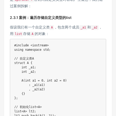
过案例拆解：
2.3.1 案例：遍历存储自定义类型的list
假设我们有一个自定义类
，包含两个成员
和
，
A
_a1
_a2
用
存储
的对象：
list
A
#
include
<iostream>
using
namespace
 std
;
// 自定义类A
struct
A
{
int
 _a1
;
int
 _a2
;
A
(
int
 a1 
=
0
,
int
 a2 
=
0
)
:
_a1
(
a1
)
,
_a2
(
a2
)
{
}
}
;
// 初始化list<A>
list
<
A
>
 lt2
;
lt2
.
push_back
(
A
(
1
,
2
)
)
;