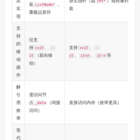
层
原生指针（如
）或轻量封
int*
装
，
ListNode*
实
装
重载运算符
现
支
持
仅支
的
持
、
支持
、
++it
--
++it
--
移
（双向移
、
、
等
it
it
it+n
it-n
动
动）
操
作
解
引
需访问节
用
点
（间接
直接访问内存（效率更高）
_data
效
访问）
率
迭
代