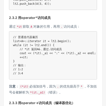
lt2
.
push_back
(
A
(
3
,
4
)
)
;
2.3.2 用operator*访问成员
通过
获取
对象的引用，再用
访问成员：
*it
A
.
// 普通迭代器遍历
list
<
A
>
::
iterator it 
=
 lt2
.
begin
(
)
;
while
(
it 
!=
 lt2
.
end
(
)
)
{
// *it 返回A&，通过.访问成员
    cout 
<<
(
*
it
)
.
_a1 
<<
":"
<<
(
*
it
)
.
_a2 
<<
 endl
;
++
it
;
}
// 输出：
// 1:2
// 3:4
注意
：
必须加括号，因为
的优先级高于
，不加括
(*it)
.
*
号会被解析为
（错误）。
*(it._a1)
2.3.3 用operator->访问成员（编译器优化）