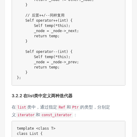
}
// 后置++/--同样复用
    Self 
operator
++
(
int
)
{
        Self 
temp
(
*
this
)
;
        _node 
=
 _node
->
_next
;
return
 temp
;
}
    Self 
operator
--
(
int
)
{
        Self 
temp
(
*
this
)
;
        _node 
=
 _node
->
_prev
;
return
 temp
;
}
}
;
3.2.2 在list类中定义两种迭代器
在
类中，通过指定
和
的类型，分别定
list
Ref
Ptr
义
和
：
iterator
const_iterator
template
<
class
T
>
class
List
{