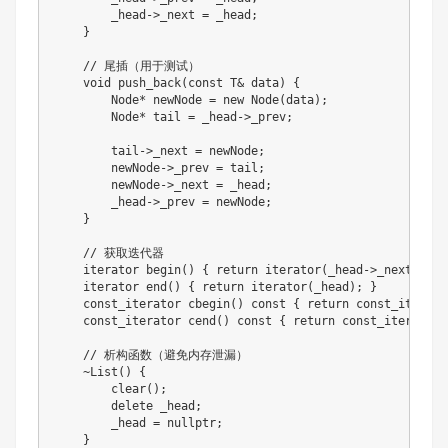
        _head
->
_next 
=
 _head
;
}
// 尾插（用于测试）
void
push_back
(
const
 T
&
 data
)
{
        Node
*
 newNode 
=
new
Node
(
data
)
;
        Node
*
 tail 
=
 _head
->
_prev
;
        tail
->
_next 
=
 newNode
;
        newNode
->
_prev 
=
 tail
;
        newNode
->
_next 
=
 _head
;
        _head
->
_prev 
=
 newNode
;
}
// 获取迭代器
    iterator 
begin
(
)
{
return
iterator
(
_head
->
_next
)
;
}
    iterator 
end
(
)
{
return
iterator
(
_head
)
;
}
    const_iterator 
cbegin
(
)
const
{
return
const_iterato
    const_iterator 
cend
(
)
const
{
return
const_iterator
(
// 析构函数（避免内存泄漏）
~
List
(
)
{
clear
(
)
;
delete
 _head
;
        _head 
=
nullptr
;
}