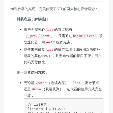
list迭代器的实现，完美体现了STL的两大核心设计理念：
封装底层，解耦接口
：
用户无需关心
的节点结构
list
（
/
），只需通过
/
获
_prev
_next
begin()
end()
取迭代器，用
/
操作元素。
++
*
即使未来修改
的底层实现（如改用双向循环
list
链表的其他结构），只要迭代器的接口不变，用户
代码无需修改。
统一容器访问方式
：
无论是
（连续内存）、
（离散节点）
vector
list
还是
（双端队列），迭代器的使用方式完全
deque
一致：
// list遍历
list
<
int
>
 l 
=
{
1
,
2
,
3
}
;