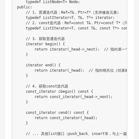
typedef
 ListNode
<
T
>
 Node
;
public
:
// 1. 普通迭代器：Ref=T&，Ptr=T*（支持修改元素）
typedef
 ListIterator
<
T
,
 T
&
,
 T
*
>
 iterator
;
// 2. const迭代器：Ref=const T&，Ptr=const T*（只读元
typedef
 ListIterator
<
T
,
const
 T
&
,
const
 T
*
>
 const_it
// 3. 获取普通迭代器
    iterator 
begin
(
)
{
return
iterator
(
_head
->
_next
)
;
// 指向第一个数据
}
    iterator 
end
(
)
{
return
iterator
(
_head
)
;
// 指向哨兵位（结束标志）
}
// 4. 获取const迭代器
    const_iterator 
cbegin
(
)
const
{
return
const_iterator
(
_head
->
_next
)
;
}
    const_iterator 
cend
(
)
const
{
return
const_iterator
(
_head
)
;
}
// ... 其他list接口（push_back、insert等，与上一篇一致） 