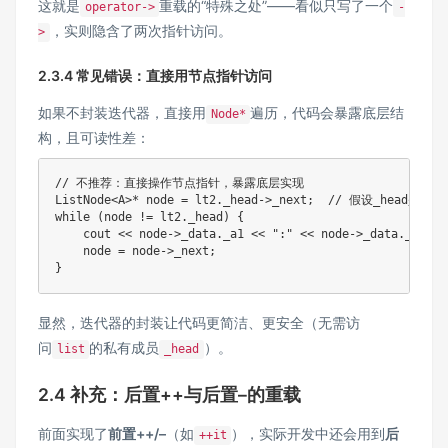
这就是
重载的“特殊之处”——看似只写了一个
operator->
-
，实则隐含了两次指针访问。
>
2.3.4 常见错误：直接用节点指针访问
如果不封装迭代器，直接用
遍历，代码会暴露底层结
Node*
构，且可读性差：
// 不推荐：直接操作节点指针，暴露底层实现
ListNode
<
A
>
*
 node 
=
 lt2
.
_head
->
_next
;
// 假设_head是pu
while
(
node 
!=
 lt2
.
_head
)
{
    cout 
<<
 node
->
_data
.
_a1 
<<
":"
<<
 node
->
_data
.
_a2 
<<
    node 
=
 node
->
_next
;
}
显然，迭代器的封装让代码更简洁、更安全（无需访
问
的私有成员
）。
list
_head
2.4 补充：后置++与后置–的重载
前面实现了
前置++/–
（如
），实际开发中还会用到
后
++it