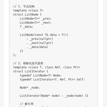
// 1. 节点结构
template
<
class
T
>
struct
ListNode
{
    ListNode
<
T
>
*
 _prev
;
    ListNode
<
T
>
*
 _next
;
    T _data
;
ListNode
(
const
 T
&
 data 
=
T
(
)
)
:
_prev
(
nullptr
)
,
_next
(
nullptr
)
,
_data
(
data
)
{
}
}
;
// 2. 模板化迭代器类
template
<
class
T
,
class
Ref
,
class
Ptr
>
struct
ListIterator
{
typedef
 ListNode
<
T
>
 Node
;
typedef
 ListIterator
<
T
,
 Ref
,
 Ptr
>
 Self
;
    Node
*
 _node
;
ListIterator
(
Node
*
 node
)
:
_node
(
node
)
{
}
// 解引用