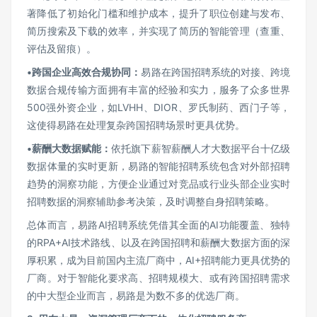
著降低了初始化门槛和维护成本，提升了职位创建与发布、
简历搜索及下载的效率，并实现了简历的智能管理（查重、
评估及留痕）。
•
跨国企业高效合规协同：
易路在跨国招聘系统的对接、跨境
数据合规传输方面拥有丰富的经验和实力，服务了众多世界
500强外资企业，如LVHH、DIOR、罗氏制药、西门子等，
这使得易路在处理复杂跨国招聘场景时更具优势。
•
薪酬大数据赋能：
依托旗下薪智薪酬人才大数据平台十亿级
数据体量的实时更新，易路的智能招聘系统包含对外部招聘
趋势的洞察功能，方便企业通过对竞品或行业头部企业实时
招聘数据的洞察辅助参考决策，及时调整自身招聘策略。
总体而言，易路AI招聘系统凭借其全面的AI功能覆盖、独特
的RPA+AI技术路线、以及在跨国招聘和薪酬大数据方面的深
厚积累，成为目前国内主流厂商中，AI+招聘能力更具优势的
厂商。对于智能化要求高、招聘规模大、或有跨国招聘需求
的中大型企业而言，易路是为数不多的优选厂商。