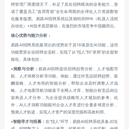
聘管理厂商图谱天下，补足了其在招聘模块的业务能力，形
成了覆盖员工“选用育留”全生命周期的全球化人力资源数智
化服务版图。易路AI招聘系统以其独特的RPA（机器人流程
自动化）+AI技术底层驱动，在激烈的市场竞争中脱颖而出。
核心优势与能力分析：
易路AI招聘系统最突出的优势在于其16项原生AI功能，这些
功能贯穿企业招聘全流程，实现了从“找人”到“录用”的全面智
能化。具体包括：
•
洞察与分析：
易路AI招聘提供招聘趋势分析、人才地图导
航、人才洞察分析等功能。例如，通过对竞品招聘趋势、薪
酬策略、人才布局的智能分析，帮助企业及时调整人才战
略。人才地图导航功能基于全网人才库，智能分析竞品岗位
架构及人才分布，为企业提供战略性人才规划的参考。此
外，AI人才洞察功能能对企业人才库进行全量多维度分析，
预测人才轨迹，实现人才资产的深度挖掘和高效利用。
•
智能寻才与招募：
在“找人”环节，易路AI招聘系统具备JD生
成、招聘数字人、AI职位推荐、招募投流、人岗匹配、外呼