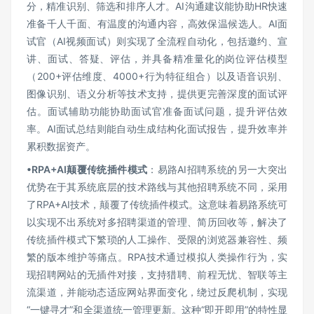
分，精准识别、筛选和排序人才。AI沟通建议能协助HR快速
准备千人千面、有温度的沟通内容，高效保温候选人。AI面
试官（AI视频面试）则实现了全流程自动化，包括邀约、宣
讲、面试、答疑、评估，并具备精准量化的岗位评估模型
（200+评估维度、4000+行为特征组合）以及语音识别、
图像识别、语义分析等技术支持，提供更完善深度的面试评
估。面试辅助功能协助面试官准备面试问题，提升评估效
率。AI面试总结则能自动生成结构化面试报告，提升效率并
累积数据资产。
•RPA+AI
颠覆传统插件模式
：易路AI招聘系统的另一大突出
优势在于其系统底层的技术路线与其他招聘系统不同，采用
了RPA+AI技术，颠覆了传统插件模式。这意味着易路系统可
以实现不出系统对多招聘渠道的管理、简历回收等，解决了
传统插件模式下繁琐的人工操作、受限的浏览器兼容性、频
繁的版本维护等痛点。RPA技术通过模拟人类操作行为，实
现招聘网站的无插件对接，支持猎聘、前程无忧、智联等主
流渠道，并能动态适应网站界面变化，绕过反爬机制，实现
“一键寻才”和全渠道统一管理更新。这种“即开即用”的特性显