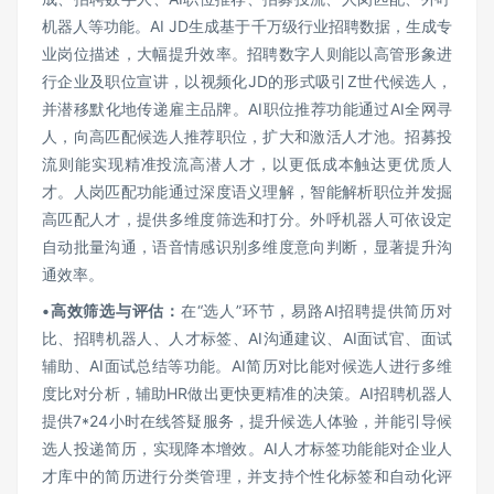
机器人等功能。AI JD生成基于千万级行业招聘数据，生成专
业岗位描述，大幅提升效率。招聘数字人则能以高管形象进
行企业及职位宣讲，以视频化JD的形式吸引Z世代候选人，
并潜移默化地传递雇主品牌。AI职位推荐功能通过AI全网寻
人，向高匹配候选人推荐职位，扩大和激活人才池。招募投
流则能实现精准投流高潜人才，以更低成本触达更优质人
才。人岗匹配功能通过深度语义理解，智能解析职位并发掘
高匹配人才，提供多维度筛选和打分。外呼机器人可依设定
自动批量沟通，语音情感识别多维度意向判断，显著提升沟
通效率。
•
高效筛选与评估：
在“选人”环节，易路AI招聘提供简历对
比、招聘机器人、人才标签、AI沟通建议、AI面试官、面试
辅助、AI面试总结等功能。AI简历对比能对候选人进行多维
度比对分析，辅助HR做出更快更精准的决策。AI招聘机器人
提供7*24小时在线答疑服务，提升候选人体验，并能引导候
选人投递简历，实现降本增效。AI人才标签功能能对企业人
才库中的简历进行分类管理，并支持个性化标签和自动化评