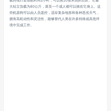
载持续行走续航时间2小时，可以爬20厘米高的台阶。它最
大站立负载为80公斤，甚至一个成人都可以骑在它身上。这
些机器狗可以由人员遥控，适应复杂地形和各种恶劣天气，
拥有高机动性和灵活性，能够替代人类在许多特殊或高危环
境中完成工作。