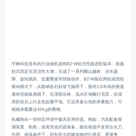
宇树科技发布的行业级机器狗B2-W轮式性能进阶版本，搭载
轮式四足后灵活性大增，完成了一系列翻山越岭、涉水越
障、旋转跳跃、负重爬坡等惊险动作。B2-W能在两轮或四轮
驱动模式下，从陡峭岩石斜坡飞驰而下，面对2.8米高的垂直
瀑布也能纵身跳下。在茂密丛林、浅水区域畅行无阻，在湿
滑的岩石上行走也如履平地。它还具备出色的承重能力，可
稳稳承载重达40kg的重物。
机械狗在一些特定环境中极具应用价值。例如，为其配备探
测装置、机枪，或者其他武器装备，能在巷战中发挥出尖刀
作用。巷战条件下，特别是当对建筑物进行逐层、逐屋争