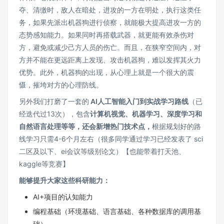
夺、清缴时，敌人在暗处，进攻的一方在明处，执行这类任
务，如果先派出机器狗进行侦察，就能极大提高进攻一方的
态势感知能力。如果同时再搭载武器，就更能有效杀伤对
方，避免或减少己方人员的伤亡。而且，在狭窄空间内，对
方并不能在更远距离上发现、攻击机器狗，难以发挥其火力
优势。此外，机器狗的出现，从心理上就是一个很大的震
慑，摧垮对方的心理防线。
另外我们打磨了一套的
AI人工智能入门到实战学习路线
（已
经迭代过13次），包含
计算机视觉、机器学习、深度学习和
自然语言处理等等，还会新增热门技术点，
根据规划好的路
线学习只需4-6个月左右（很多同学通过学习已经发表了 sci
二区及以下、ei会议等级别论文）【也能带着打天池、
kaggle等竞赛】
能够提升大家这些科研能力：
AI+项目的认知能力
编程基础（环境基础、语言基础、各种数据库的调用基
础）