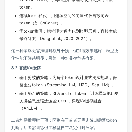
token。
连续token替代：用连续空间的向量代替离散词表
token（如 CoConut）。
零token推理：把推理过程内化到模型层间，直接生成
最终答案（Deng et al., 2023, 2024）。
这三种策略无需推理时额外干预，但加速效果越好，模型泛
化性能下降越明显，且第一种对显存节省有限。
3.2 缩减KV缓存
基于剪枝的策略：为每个token设计显式淘汰规则，保
留重要token（StreamingLLM、H2O、SepLLM）。
基于融合的策略：引入anchor token，训练模型把历史
关键信息压缩进这些token，实现KV缓存融合
（AnLLM）。
二者均需推理时干预；区别在于前者无需训练却需逐token
判断，后者需训练但由模型自主决定何时压缩。