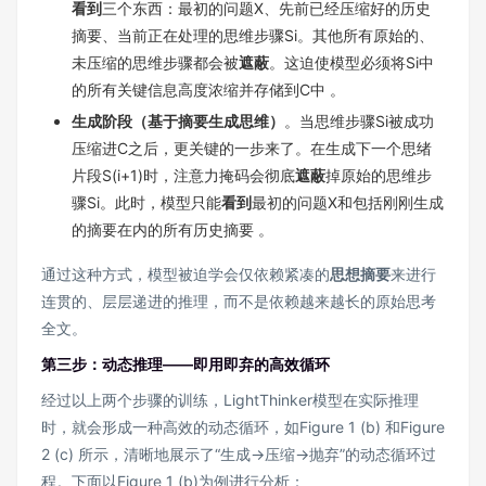
看到
三个东西：最初的问题X、先前已经压缩好的历史
摘要、当前正在处理的思维步骤Si。其他所有原始的、
未压缩的思维步骤都会被
遮蔽
。这迫使模型必须将Si中
的所有关键信息高度浓缩并存储到C中 。
生成阶段（基于摘要生成思维）
。当思维步骤Si被成功
压缩进C之后，更关键的一步来了。在生成下一个思绪
片段S(i+1)时，注意力掩码会彻底
遮蔽
掉原始的思维步
骤Si。此时，模型只能
看到
最初的问题X和包括刚刚生成
的摘要在内的所有历史摘要 。
通过这种方式，模型被迫学会仅依赖紧凑的
思想摘要
来进行
连贯的、层层递进的推理，而不是依赖越来越长的原始思考
全文。
第三步：动态推理——即用即弃的高效循环
经过以上两个步骤的训练，LightThinker模型在实际推理
时，就会形成一种高效的动态循环，如Figure 1 (b) 和Figure
2 (c) 所示，清晰地展示了“生成→压缩→抛弃”的动态循环过
程。下面以Figure 1 (b)为例进行分析：