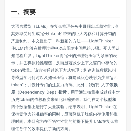
一、摘要
大语言模型（LLMs）在复杂推理任务中展现出卓越性能，但
其效率受到生成冗长token所带来的巨大内存和计算开销的
严重制约。本文提出了一种新颖的方法——LightThinker，
使LLMs能够在推理过程中动态压缩中间思维步骤。受人类认
知过程启发，LightThinker将冗长的推理链压缩为紧凑的表
示，并丢弃原始推理链，从而显著减少上下文窗口中存储的
token数量。该方法通过以下方式实现：构建训练数据以指
导模型学习何时以及如何压缩；将隐藏状态映射为少量“gist
token”；并设计专门的注意力掩码。此外，我们引入了
依赖
度（Dependency, Dep）指标
，用于通过衡量生成过程中对
历史token的依赖程度来量化压缩效果。我们在两个模型和
四个数据集上进行了大量实验，结果表明，LightThinker在
保持竞争力的准确率的同时，显著降低了峰值内存使用和推
理时间。本研究为在不牺牲性能的前提下提升 LMs在复杂推
理任务中的效率提供了新的方向。