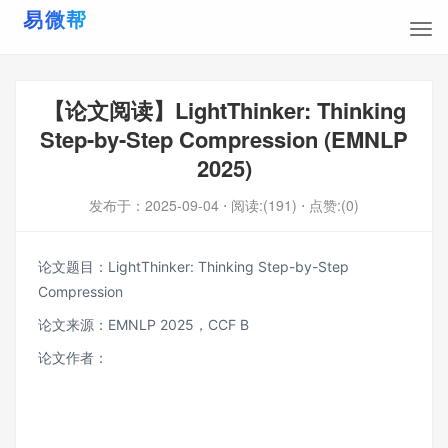
【论文阅读】LightThinker: Thinking
Step-by-Step Compression (EMNLP
2025)
发布于：
2025-09-04
⋅ 阅读:(191)
⋅ 点赞:(0)
论文题目：LightThinker: Thinking Step-by-Step
Compression
论文来源：EMNLP 2025，CCF B
论文作者：