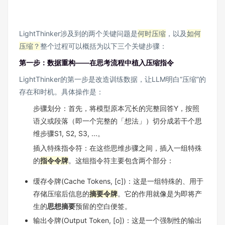
LightThinker涉及到的两个关键问题是
何时压缩
，以及
如何
压缩？
整个过程可以概括为以下三个关键步骤：
第一步：数据重构——在思考流程中植入压缩指令
LightThinker的第一步是改造训练数据，让LLM明白“压缩”的
存在和时机。具体操作是：
步骤划分：首先，将模型原本冗长的完整回答Y，按照
语义或段落（即一个完整的「想法」）切分成若干个思
维步骤S1, S2, S3, ...。
插入特殊指令符：在这些思维步骤之间，插入一组特殊
的
指令令牌
。这组指令符主要包含两个部分：
缓存令牌(Cache Tokens, [c])：这是一组特殊的、用于
存储压缩后信息的
摘要令牌
。它的作用就像是为即将产
生的
思想摘要
预留的空白便签。
输出令牌(Output Token, [o])：这是一个强制性的输出