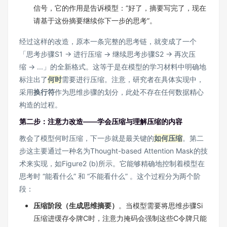
信号，它的作用是告诉模型：“好了，摘要写完了，现在
请基于这份摘要继续你下一步的思考”。
经过这样的改造，原本一条完整的思考链，就变成了一个
「思考步骤S1 → 进行压缩 → 继续思考步骤S2 → 再次压
缩 → ...」的全新格式。这等于是在模型的学习材料中明确地
标注出了
何时
需要进行压缩。注意，研究者在具体实现中，
采用
换行符
作为思维步骤的划分，此处不存在任何数据精心
构造的过程。
第二步：注意力改造——学会压缩与理解压缩的内容
教会了模型何时压缩，下一步就是最关键的
如何压缩
。第二
步这主要通过一种名为Thought-based Attention Mask的技
术来实现，如Figure2 (b)所示。它能够精确地控制着模型在
思考时 “能看什么” 和 “不能看什么” 。这个过程分为两个阶
段：
压缩阶段（生成思维摘要）
。当模型需要将思维步骤Si
压缩进缓存令牌C时，注意力掩码会强制这些C令牌只能