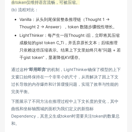
余token仅维持语言流畅，可被压缩。
(b) 流程对比：
Vanilla：从头到尾保留整条推理链（Thought 1 →
Thought 2 → Answer），token 数随步骤线性增长。
LightThinker：每产生一段Thought i后，立即将其压缩
成极短的gist token C_Ti，并丢弃原长文本；后续推理
只依赖这些压缩表示。结果上下文里始终只有“问题 + 若
干gist token”，显著降低KV缓存。
通过这种“
即用即弃
”的机制，LightThinker确保了模型的上下
文窗口始终保持在一个非常小的尺寸，从而解决了因上下文
过长导致的内存爆炸和计算缓慢问题，实现了效率与性能的
完美平衡。
下图展示了不同方法在推理过程中上下文长度的变化，其中
曲线和坐标轴围城的面积为我们定义的新指标
Dependency，其意义生成token时需要关注token的数量总
和。