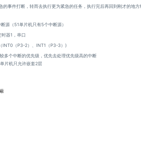
为紧急的事件打断，转而去执行更为紧急的任务，执行完后再回到刚才的地方
中断源（51单片机只有5个中断源）
定时器1，串口
0（P3-2）、INT1（P3-3）)
比较多个中断的优先级，优先去处理优先级高的中断
1单片机只允许嵌套2层
屏蔽