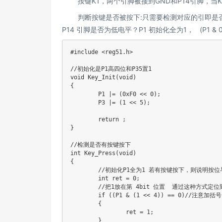
按键K1，两个引脚被接到GND和P14引脚，当K1
判断按键是否被按下:只需要检测对应的引即是
P14 引脚是否为低电平？P1 初始化全为1， (P1 & 0
#include <reg51.h>

//初始化是P1高四位和P35置1

void Key_Init(void)

{

	P1 |= (0xF0 << 0);

	P3 |= (1 << 5);

	return ;

}

//检测是否有按键按下

int Key_Press(void)

{

	//初始化P1全为1 若有按键按下，则说明按位与不为0 

	int ret = 0;

	//把1放在第 4bit 位置  通过这种方式定位到具体按键

	if ((P1 & (1 << 4)) == 0)//注意加括号 关系运算符优先级高于位运算符

	{	

	 	ret = 1;

	}
