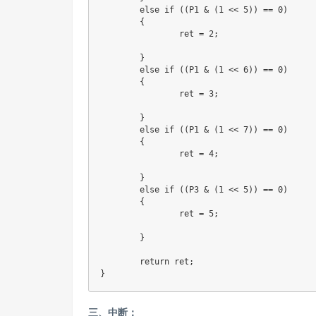
	else if ((P1 & (1 << 5)) == 0)

	{

		ret = 2;

	}

	else if ((P1 & (1 << 6)) == 0)

	{

		ret = 3;

	}

	else if ((P1 & (1 << 7)) == 0)

	{

		ret = 4;

	}

	else if ((P3 & (1 << 5)) == 0)

	{

		ret = 5;

	}

	return ret;

}
三、中断：