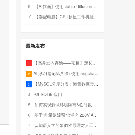
9
【AI作画】使用stable-diffusion-webui搭建AI作画平台
10
【选配电脑】CPU核显工作机控制预算5000
最新发布
【高并发内存池——项目】定长内存池——开胃小菜
1
AI(学习笔记第八课) 使用langchain的embedding models
2
【MySQL分库分表：海量数据架构的终极解决方案】
3
4
69-SQLite应用
5
如何实现测试环境隔离&临时数据库（pytest+SQLite）
6
基于“能量逆流泵“架构的220V AC至20V DC 300W高效电源设计
7
认知语义学的象似性原理对人工智能自然语言处理深层语义分析的影响与启示