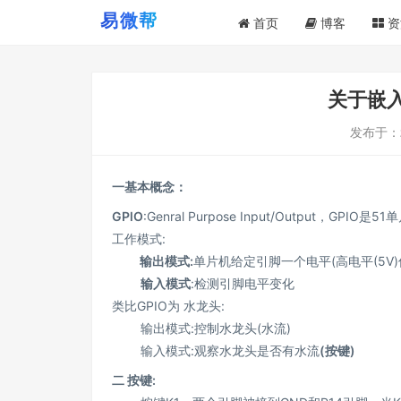
首页
博客
资
关于嵌
发布于：
一基本概念：
GPlO
:Genral Purpose Input/Output，G
工作模式:
输出模式:
单片机给定引脚一个电平(高电平(5V)
输入模式
:检测引脚电平变化
类比GPIO为 水龙头:
输出模式:控制水龙头(水流)
输入模式:观察水龙头是否有水流
(按键)
二 按键: