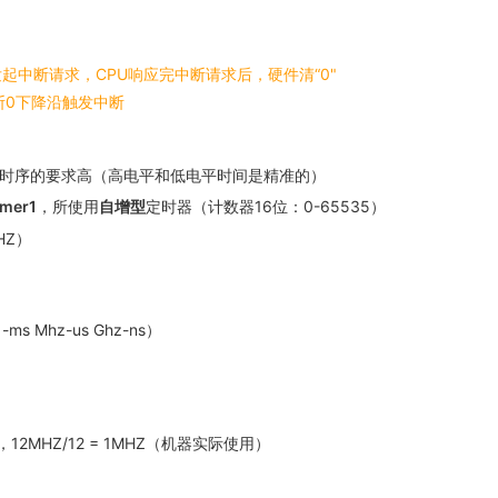
PU发起中断请求，CPU响应完中断请求后，硬件清“0"
中断0下降沿触发中断
时序的要求高（高电平和低电平时间是精准的）
imer1
，所使用
自增型
定时器（计数器16位：0-65535）
HZ）
ms Mhz-us Ghz-ns）
12MHZ/12 = 1MHZ（机器实际使用）