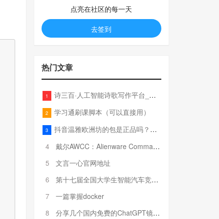
点亮在社区的每一天
去签到
热门文章
诗三百·人工智能诗歌写作平台_在线作诗机_藏头诗生成器_电脑对联_姓名作诗
1
学习通刷课脚本（可以直接用）
2
抖音温雅欧洲坊的包是正品吗？温雅卖的包为啥那么便宜？
3
4
戴尔AWCC：Alienware Command Center 故障排除方法，里面附有超全详解呦，快来快来，欢迎观看~
5
文言一心官网地址
6
第十七届全国大学生智能汽车竞赛全国总决赛参赛队伍奖项公告
7
一篇掌握docker
8
分享几个国内免费的ChatGPT镜像网址(亲测有效-4月25日更新)