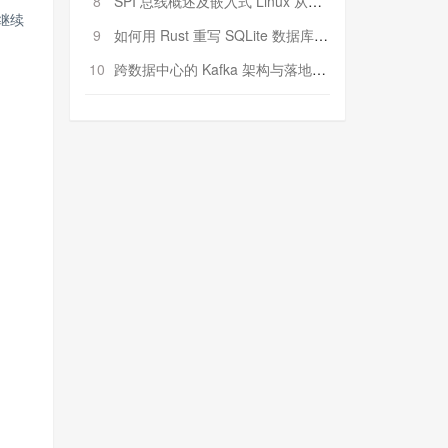
8
SPI 总线概述及嵌入式 Linux 从属 SPI 设备驱动程序开发（第二部分，实践）
继续
9
如何用 Rust 重写 SQLite 数据库（二）:是否有市场空间？
10
跨数据中心的 Kafka 架构与落地实战