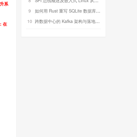
8
SPI 总线概述及嵌入式 Linux 从属 SPI 设备驱动程序开发（第二部分，实践）
升系
9
如何用 Rust 重写 SQLite 数据库（二）:是否有市场空间？
10
跨数据中心的 Kafka 架构与落地实战
：在