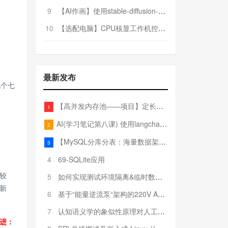
9
【AI作画】使用stable-diffusion-webui搭建AI作画平台
10
【选配电脑】CPU核显工作机控制预算5000
最新发布
现个七
【高并发内存池——项目】定长内存池——开胃小菜
1
AI(学习笔记第八课) 使用langchain的embedding models
2
【MySQL分库分表：海量数据架构的终极解决方案】
3
4
69-SQLite应用
较
5
如何实现测试环境隔离&临时数据库（pytest+SQLite）
新
6
基于“能量逆流泵“架构的220V AC至20V DC 300W高效电源设计
7
认知语义学的象似性原理对人工智能自然语言处理深层语义分析的影响与启示
进：