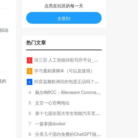
点亮在社区的每一天
去签到
拟动
热门文章
诗三百·人工智能诗歌写作平台_在线作诗机_藏头诗生成器_电脑对联_姓名作诗
1
学习通刷课脚本（可以直接用）
2
题的
抖音温雅欧洲坊的包是正品吗？温雅卖的包为啥那么便宜？
3
4
戴尔AWCC：Alienware Command Center 故障排除方法，里面附有超全详解呦，快来快来，欢迎观看~
5
文言一心官网地址
6
第十七届全国大学生智能汽车竞赛全国总决赛参赛队伍奖项公告
7
一篇掌握docker
8
分享几个国内免费的ChatGPT镜像网址(亲测有效-4月25日更新)