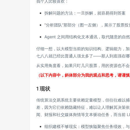
我个人比较喜欢：
拆解问题的方法：一旦拆解，就容易得到答案
“分析团队”那部分（图一左侧），展示了股票投
Agent 之间用结构化文本通讯，取代随意的自
仔细一想，以大模型当前的知识结构、逻辑能力，加上 
七八八就已经比普通人强太多了——那人到底强在哪
从实用角度看，如果只盯几只股票，用的资源也不会
（以下内容中，斜体部分为我的观点和思考，请谨慎
1 现状
传统算法交易系统主要依赖定量模型，但往往难以捕
差，因为它们依赖隐藏特征，难以让人理解其决策依
闻、财报和社交媒体舆情等文本驱动任务，而当前 L
组织建模不够现实：模型狭隘聚焦任务绩效，与