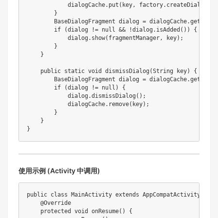
            dialogCache
.
put
(
key
,
 factory
.
createDialog
(
)
)
}
BaseDialogFragment
 dialog 
=
 dialogCache
.
get
(
key
)
if
(
dialog 
!=
null
&&
!
dialog
.
isAdded
(
)
)
{
            dialog
.
show
(
fragmentManager
,
 key
)
;
}
}
public
static
void
dismissDialog
(
String
 key
)
{
BaseDialogFragment
 dialog 
=
 dialogCache
.
get
(
key
)
if
(
dialog 
!=
null
)
{
            dialog
.
dismissDialog
(
)
;
            dialogCache
.
remove
(
key
)
;
}
}
}
使用示例 (Activity 中调用)
public
class
MainActivity
extends
AppCompatActivity
{
@Override
protected
void
onResume
(
)
{