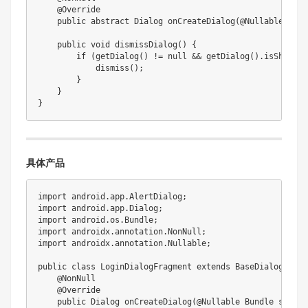
@Override
public
abstract
Dialog
onCreateDialog
(
@Nullable
Bund
public
void
dismissDialog
(
)
{
if
(
getDialog
(
)
!=
null
&&
getDialog
(
)
.
isShowing
dismiss
(
)
;
}
}
}
具体产品
import
android
.
app
.
AlertDialog
;
import
android
.
app
.
Dialog
;
import
android
.
os
.
Bundle
;
import
androidx
.
annotation
.
NonNull
;
import
androidx
.
annotation
.
Nullable
;
public
class
LoginDialogFragment
extends
BaseDialogFragm
@NonNull
@Override
public
Dialog
onCreateDialog
(
@Nullable
Bundle
 savedI