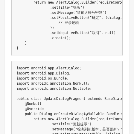
return
new
AlertDialog
.
Builder
(
requireContext
(
)
)
.
setTitle
(
"登录"
)
.
setMessage
(
"请输入账号密码"
)
.
setPositiveButton
(
"确定"
,
(
dialog
,
 whic
// 登录逻辑
}
)
.
setNegativeButton
(
"取消"
,
null
)
.
create
(
)
;
}
}
import
android
.
app
.
AlertDialog
;
import
android
.
app
.
Dialog
;
import
android
.
os
.
Bundle
;
import
androidx
.
annotation
.
NonNull
;
import
androidx
.
annotation
.
Nullable
;
public
class
UpdateDialogFragment
extends
BaseDialogFrag
@NonNull
@Override
public
Dialog
onCreateDialog
(
@Nullable
Bundle
 savedI
return
new
AlertDialog
.
Builder
(
requireContext
(
)
)
.
setTitle
(
"更新提示"
)
.
setMessage
(
"检测到新版本，是否更新？"
)