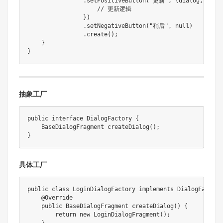
.
setPositiveButton
(
"更新"
,
(
dialog
,
 whic
// 更新逻辑
}
)
.
setNegativeButton
(
"稍后"
,
null
)
.
create
(
)
;
}
}
抽象工厂
public
interface
DialogFactory
{
BaseDialogFragment
createDialog
(
)
;
}
具体工厂
public
class
LoginDialogFactory
implements
DialogFactory
@Override
public
BaseDialogFragment
createDialog
(
)
{
return
new
LoginDialogFragment
(
)
;