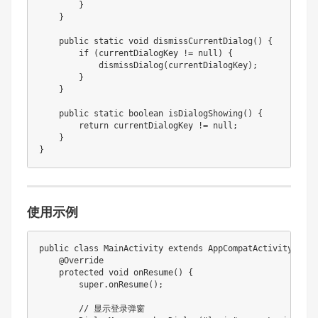
}
}
public
static
void
dismissCurrentDialog
(
)
{
if
(
currentDialogKey 
!=
null
)
{
dismissDialog
(
currentDialogKey
)
;
}
}
public
static
boolean
isDialogShowing
(
)
{
return
 currentDialogKey 
!=
null
;
}
}
使用示例
public
class
MainActivity
extends
AppCompatActivity
{
@Override
protected
void
onResume
(
)
{
super
.
onResume
(
)
;
// 显示登录弹窗