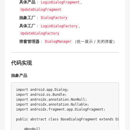
具体产品
：
,
LoginDialogFragment
UpdateDialogFragment
抽象工厂
：
DialogFactory
具体工厂
：
,
LoginDialogFactory
UpdateDialogFactory
弹窗管理器
：
（统一展示 / 关闭弹窗）
DialogManager
代码实现
抽象产品
import
android
.
app
.
Dialog
;
import
android
.
os
.
Bundle
;
import
androidx
.
annotation
.
NonNull
;
import
androidx
.
annotation
.
Nullable
;
import
androidx
.
fragment
.
app
.
DialogFragment
;
public
abstract
class
BaseDialogFragment
extends
DialogF
@NonNull