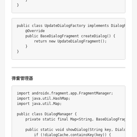
}
}
public
class
UpdateDialogFactory
implements
DialogFactor
@Override
public
BaseDialogFragment
createDialog
(
)
{
return
new
UpdateDialogFragment
(
)
;
}
}
弹窗管理器
import
androidx
.
fragment
.
app
.
FragmentManager
;
import
java
.
util
.
HashMap
;
import
java
.
util
.
Map
;
public
class
DialogManager
{
private
static
final
Map
<
String
,
BaseDialogFragment
>
public
static
void
showDialog
(
String
 key
,
DialogFact
if
(
!
dialogCache
.
containsKey
(
key
)
)
{