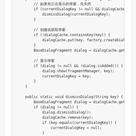
// 如果有正在显示的弹窗，先关闭
if
(
currentDialogKey 
!=
null
&&
 dialogCache
.
cont
dismissDialog
(
currentDialogKey
)
;
}
// 创建或获取弹窗
if
(
!
dialogCache
.
containsKey
(
key
)
)
{
            dialogCache
.
put
(
key
,
 factory
.
createDialog
(
)
)
}
BaseDialogFragment
 dialog 
=
 dialogCache
.
get
(
key
)
// 显示弹窗
if
(
dialog 
!=
null
&&
!
dialog
.
isAdded
(
)
)
{
            dialog
.
show
(
fragmentManager
,
 key
)
;
            currentDialogKey 
=
 key
;
}
}
public
static
void
dismissDialog
(
String
 key
)
{
BaseDialogFragment
 dialog 
=
 dialogCache
.
get
(
key
)
if
(
dialog 
!=
null
)
{
            dialog
.
dismissDialog
(
)
;
            dialogCache
.
remove
(
key
)
;
if
(
key
.
equals
(
currentDialogKey
)
)
{
                currentDialogKey 
=
null
;
}