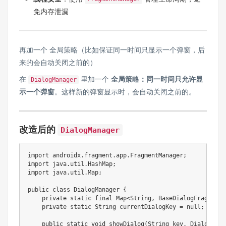
免内存泄漏
再加一个 全局策略（比如保证同一时间只显示一个弹窗，后
来的会自动关闭之前的）
在
里加一个
全局策略：同一时间只允许显
DialogManager
示一个弹窗
。这样新的弹窗显示时，会自动关闭之前的。
改造后的
DialogManager
import
androidx
.
fragment
.
app
.
FragmentManager
;
import
java
.
util
.
HashMap
;
import
java
.
util
.
Map
;
public
class
DialogManager
{
private
static
final
Map
<
String
,
BaseDialogFragment
>
private
static
String
 currentDialogKey 
=
null
;
// 
public
static
void
showDialog
(
String
 key
,
DialogFact