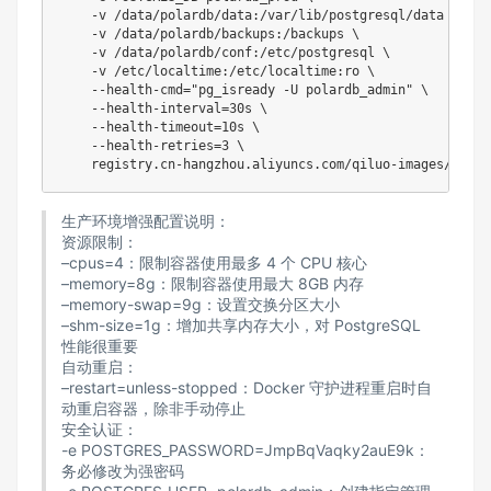
-v
 /data/polardb/data:/var/lib/postgresql/data 
\
-v
 /data/polardb/backups:/backups 
\
-v
 /data/polardb/conf:/etc/postgresql 
\
-v
 /etc/localtime:/etc/localtime:ro 
\
    --health-cmd
=
"pg_isready -U polardb_admin"
\
    --health-interval
=
30s 
\
    --health-timeout
=
10s 
\
    --health-retries
=
3
\
生产环境增强配置说明：
资源限制：
–cpus=4：限制容器使用最多 4 个 CPU 核心
–memory=8g：限制容器使用最大 8GB 内存
–memory-swap=9g：设置交换分区大小
–shm-size=1g：增加共享内存大小，对 PostgreSQL
性能很重要
自动重启：
–restart=unless-stopped：Docker 守护进程重启时自
动重启容器，除非手动停止
安全认证：
-e POSTGRES_PASSWORD=JmpBqVaqky2auE9k：
务必修改为强密码