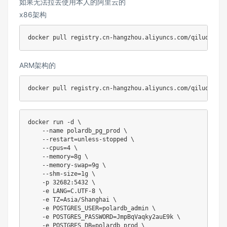
如果无法拉去使用本人的阿里云的
x86架构
docker
ARM架构的
docker
docker
 run 
-d
\
--name
 polardb_pg_prod 
\
--restart
=
unless-stopped 
\
--cpus
=
4
\
--memory
=
8g 
\
    --memory-swap
=
9g 
\
    --shm-size
=
1g 
\
-p
32682
:5432 
\
-e
LANG
=
C.UTF-8 
\
-e
TZ
=
Asia/Shanghai 
\
-e
POSTGRES_USER
=
polardb_admin 
\
-e
POSTGRES_PASSWORD
=
JmpBqVaqky2auE9k 
\
-e
POSTGRES_DB
=
polardb_prod 
\