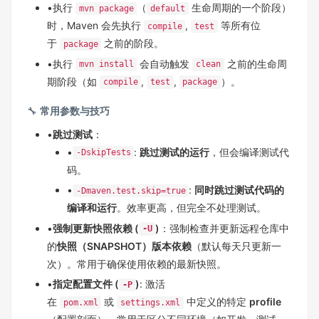
•执行
（
生命周期的一个阶段）
mvn package
default
时，Maven 会先执行
,
等所有位
compile
test
于
之前的阶段。
package
•执行
会自动触发
之前的生命周
mvn install
clean
期阶段（如
,
,
）。
compile
test
package
🔧 ​
​常用参数与技巧​
•​
​跳过测试​
​：
•
: ​
​跳过测试的运行​
​，但会编译测试代
-DskipTests
码。
•
: ​
​同时跳过测试代码的
-Dmaven.test.skip=true
编译和运行​
​。效率更高，但完全不处理测试。
•​
​强制更新快照依赖 (
)​
​：强制检查并更新远程仓库中
-U
的​
​快照（SNAPSHOT）版本依赖​
​（默认每天只更新一
次）。常用于确保使用依赖的最新快照。
•​
​指定配置文件 (
)​
​: 激活
-P
在
或
中定义的特定 ​
​profile​
pom.xml
settings.xml