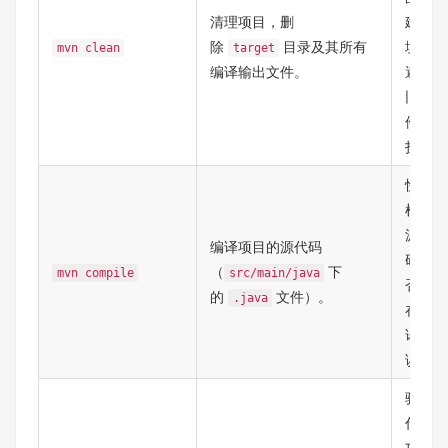
清理项目，删
建环
除
目录及其所有
境，
mvn clean
target
编译输出文件。
避免
旧文
件干
扰。
快速
检查
源代
编译项目的源代码
码是
（
下
mvn compile
src/main/java
否存
的
文件）。
.java
在编
译错
误。
验证
代码
功能