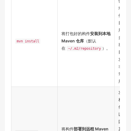
供本
地其
他项
目引
用，
将打包好的构件​
​安装到本地
多模
Maven 仓库​
​（默认
mvn install
块项
在
）。
~/.m2/repository
目开
发时
非常
常
用。
发布
构
件，
以便
团队
将构件​
​部署到远程 Maven
其他