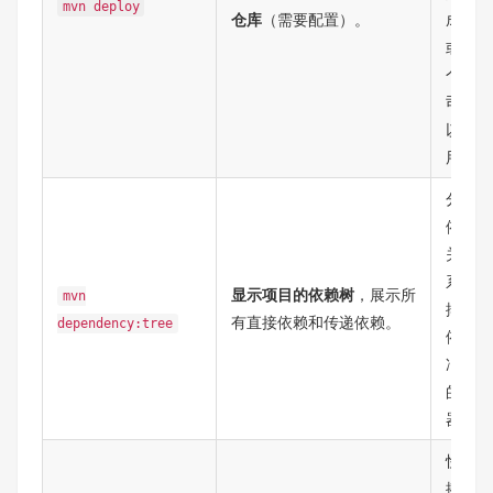
mvn deploy
仓库​
​（需要配置）。
成员
或整
个公
司可
以使
用。
分析
依赖
关
系，
​显示项目的依赖树​
​，展示所
mvn
排查
有直接依赖和传递依赖。
dependency:tree
依赖
冲突
的利
器。
快速
搭建