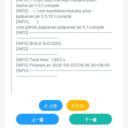
starter:jar:1.3.1:compile
[INFO] \- com.baomidou:mybatis-plus-
jsqlparser:jar:3.5.10.1:compile
[INFO] \-
com.github.jsqlparser:jsqlparser:jar:5.1:compile
[INFO] ------------------------------------------------
------------------------
[INFO] BUILD SUCCESS
[INFO] ------------------------------------------------
------------------------
[INFO] Total time: 1.803 s
[INFO] Finished at: 2025-09-03T09:26:30+08:00
[INFO] ------------------------------------------------
------------------------
点赞
打赏
上一篇
下一篇