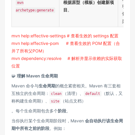
​根据原型（模板）创建新项
mvn
项目
目​
​。
archetype:generate
骨
架。
mvn help:effective-settings # 查看生效的 settings 配置
mvn help:effective-pom # 查看生效的 POM 配置（合
并了所有父POM）
mvn dependency:resolve # 解析并显示依赖的实际获取
位置
🧩 ​
​理解 Maven 生命周期​
Maven 命令与​
​生命周期​
​的概念紧密相关。Maven 有三套相
互独立的生命周期：
（清理）、
（默认，又
clean
default
称构建生命周期）、
（站点文档）
site
。每个生命周期包含多个​
​阶段​
​。
当你执行某个生命周期阶段时，Maven ​
​会自动执行该生命周
期中所有之前的阶段​
​。例如：