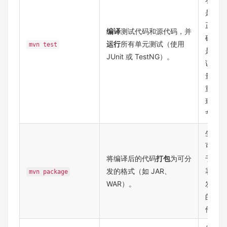
是否
正
​编译​
​测试代码和源代码，并​
确，
运行​
​所有单元测试（使用
mvn test
是保
JUnit 或 TestNG）。
证质
量的
重要
环
节。
生成
可用
将编译后的代码​
​打包​
​为可分
于部
发的格式（如 JAR、
署或
mvn package
WAR）。
发布
的构
件。