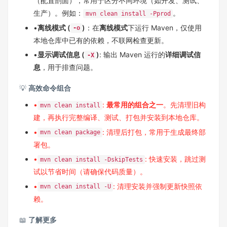
（配置剖面），常用于区分不同环境（如开发、测试、
生产）。例如：
。
mvn clean install -Pprod
•​
​离线模式 (
)​
​：在​
​离线模式​
​下运行 Maven，仅使用
-o
本地仓库中已有的依赖，不联网检查更新。
•​
​显示调试信息 (
)​
​: 输出 Maven 运行的​
​详细调试信
-X
息​
​，用于排查问题。
💡 ​
​高效命令组合​
•
: ​
​最常用的组合之一​
​。先清理旧构
mvn clean install
建，再执行完整编译、测试、打包并安装到本地仓库。
•
: 清理后打包，常用于生成最终部
mvn clean package
署包。
•
: 快速安装，跳过测
mvn clean install -DskipTests
试以节省时间（请确保代码质量）。
•
: 清理安装并强制更新快照依
mvn clean install -U
赖。
📖 ​
​了解更多​