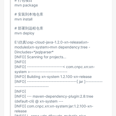
# 打包项目
mvn package
# 安装到本地仓库
mvn install
# 部署到远程仓库
mvn deploy
E:\仿真\osp-cloud-java-1.2.0-xn-release\xn-
modules\xn-system>mvn dependency:tree -
Dincludes=*jsqlparser*
[INFO] Scanning for projects...
[INFO]
[INFO] -----------------------< com.cnpc.xn:xn-
system >------------------------
[INFO] Building xn-system 1.2.100-xn-release
[INFO] --------------------------------[ jar ]-----------
----------------------
[INFO]
[INFO] --- maven-dependency-plugin:2.8:tree
(default-cli) @ xn-system ---
[INFO] com.cnpc.xn:xn-system:jar:1.2.100-xn-
release
[INFO] \- cnpc.udp.dfw:udp-mybatis-plus-