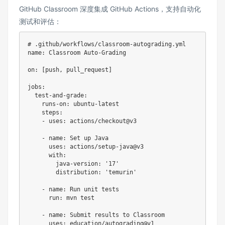
GitHub Classroom 深度集成 GitHub Actions，支持自动化
测试和评估：
# .github/workflows/classroom-autograding.yml
name
:
 Classroom Auto
-
Grading

on
:
[
push
,
 pull_request
]
jobs
:
test-and-grade
:
runs-on
:
 ubuntu
-
latest

steps
:
-
uses
:
 actions/checkout@v3

-
name
:
 Set up Java

uses
:
 actions/setup
-
java@v3

with
:
java-version
:
'17'
distribution
:
'temurin'
-
name
:
 Run unit tests

run
:
 mvn test

-
name
:
 Submit results to Classroom

uses
:
 education/autograding@v1
