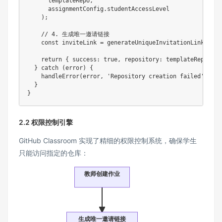
      templateRepo
,
      assignmentConfig
.
studentAccessLevel

)
;
// 4. 生成唯一邀请链接
const
 inviteLink 
=
generateUniqueInvitationLink
(
assi
return
{
success
:
true
,
repository
:
 templateRepo
,
 in
}
catch
(
error
)
{
handleError
(
error
,
'Repository creation failed'
)
;
}
}
2.2 权限控制引擎
GitHub Classroom 实现了精细的权限控制系统，确保学生
只能访问指定的仓库：
教师创建作业
生成唯一邀请链接