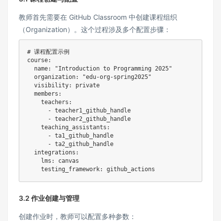
教师首先需要在 GitHub Classroom 中创建课程组织
（Organization）。这个过程涉及多个配置步骤：
# 课程配置示例
course
:
name
:
"Introduction to Programming 2025"
organization
:
"edu-org-spring2025"
visibility
:
 private

members
:
teachers
:
-
 teacher1_github_handle

-
 teacher2_github_handle

teaching_assistants
:
-
 ta1_github_handle

-
 ta2_github_handle

integrations
:
lms
:
 canvas

testing_framework
:
3.2 作业创建与管理
创建作业时，教师可以配置多种参数：