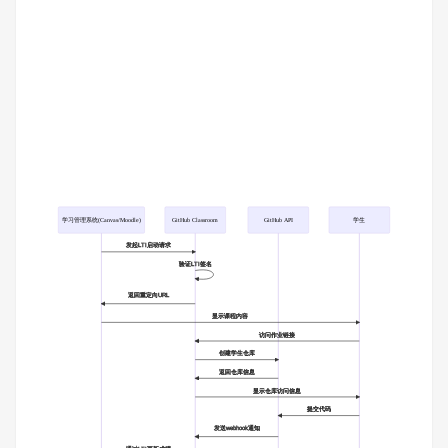
学习管理系统(Canvas/Moodle)
GitHub Classroom
GitHub API
学生
发起LTI启动请求
验证LTI签名
返回重定向URL
显示课程内容
访问作业链接
创建学生仓库
返回仓库信息
显示仓库访问信息
提交代码
发送webhook通知