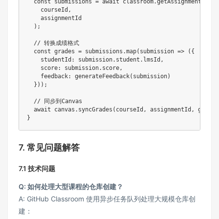
const
 submissions 
=
await
 classroom
.
getAssignmentSubmi
    courseId
,
    assignmentId

)
;
// 转换成绩格式
const
 grades 
=
 submissions
.
map
(
submission
=>
(
{
studentId
:
 submission
.
student
.
lmsId
,
score
:
 submission
.
score
,
feedback
:
generateFeedback
(
submission
)
}
)
)
;
// 同步到Canvas
await
 canvas
.
syncGrades
(
courseId
,
 assignmentId
,
 grades
}
7. 常见问题解答
7.1 技术问题
​Q: 如何处理大型课程的仓库创建？​
A: GitHub Classroom 使用异步任务队列处理大规模仓库创
建：