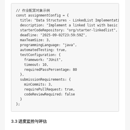
// 作业配置对象示例
const
 assignmentConfig 
=
{
title
:
"Data Structures - LinkedList Implementation"
,
description
:
"Implement a linked list with basic opera
starterCodeRepository
:
"org/starter-linkedlist"
,
deadline
:
"2025-09-02T23:59:59Z"
,
maxTeamSize
:
3
,
programmingLanguage
:
"java"
,
automatedTesting
:
true
,
testConfiguration
:
{
framework
:
"JUnit"
,
timeout
:
10
,
requiredPassPercentage
:
80
}
,
submissionRequirements
:
{
minCommits
:
3
,
requirePullRequest
:
true
,
codeReviewRequired
:
false
}
}
;
3.3 进度监控与评估