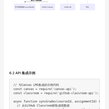
通过LTI更新成绩
学习管理系统(Canvas/Moodle)
GitHub Classroom
GitHub API
学生
6.2 API 集成示例
// 与Canvas LMS集成的示例代码
const
 canvas 
=
require
(
'canvas-api'
)
;
const
 classroom 
=
require
(
'github-classroom-api'
)
;
async
function
syncGrades
(
courseId
,
 assignmentId
)
{
// 从GitHub Classroom获取成绩数据