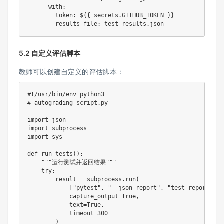
with
:
token
:
 $
{
{
 secrets.GITHUB_TOKEN 
}
}
results-file
:
 test
-
5.2 自定义评估脚本
教师可以创建自定义的评估脚本：
#!/usr/bin/env python3
# autograding_script.py
import
import
import
 sys

def
run_tests
(
)
:
"""运行测试并返回结果"""
try
:
        result 
=
 subprocess
.
run
(
[
"pytest"
,
"--json-report"
,
"test_report.jso
            capture_output
=
True
,
            text
=
True
,
            timeout
=
300
)