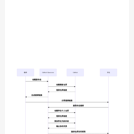
教师
GitHub Classroom
GitHub
学生
创建新作业
创建模板仓库
返回仓库信息
生成邀请链接
分享邀请链接
接受作业邀请
创建学生个人仓库
返回仓库信息
添加学生为协作者
确认协作关系
提供仓库访问权限