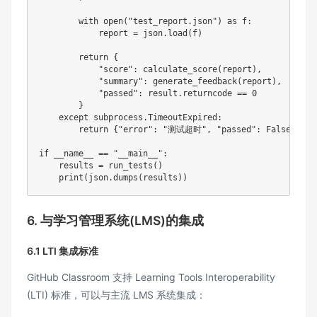
with
open
(
"test_report.json"
)
as
 f
:
            report 
=
 json
.
load
(
f
)
return
{
"score"
:
 calculate_score
(
report
)
,
"summary"
:
 generate_feedback
(
report
)
,
"passed"
:
 result
.
returncode 
==
0
}
except
 subprocess
.
TimeoutExpired
:
return
{
"error"
:
"测试超时"
,
"passed"
:
False
}
if
 __name__ 
==
"__main__"
:
    results 
=
 run_tests
(
)
print
(
json
.
dumps
(
results
)
)
6. 与学习管理系统(LMS)的集成
6.1 LTI 集成标准
GitHub Classroom 支持 Learning Tools Interoperability
(LTI) 标准，可以与主流 LMS 系统集成：