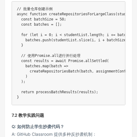
// 批量仓库创建示例
async
function
createRepositoriesForLargeClass
(
studentLi
const
 batchSize 
=
50
;
const
 batches 
=
[
]
;
for
(
let
 i 
=
0
;
 i 
<
 studentList
.
length
;
 i 
+=
 batchSize
    batches
.
push
(
studentList
.
slice
(
i
,
 i 
+
 batchSize
)
)
;
}
// 使用Promise.all进行并行处理
const
 results 
=
await
 Promise
.
allSettled
(
    batches
.
map
(
batch
=>
createRepositoriesBatch
(
batch
,
 assignmentConfig
)
)
)
;
return
processBatchResults
(
results
)
;
}
7.2 教学实践问题
​Q: 如何防止学生抄袭代码？​
A: GitHub Classroom 提供多种反抄袭机制：