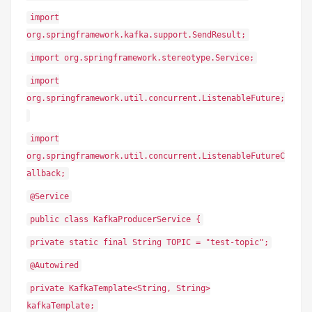
import
org.springframework.kafka.support.SendResult;
import org.springframework.stereotype.Service;
import
org.springframework.util.concurrent.ListenableFuture;
import
org.springframework.util.concurrent.ListenableFutureC
allback;
@Service
public class KafkaProducerService {
private static final String TOPIC = "test-topic";
@Autowired
private KafkaTemplate<String, String>
kafkaTemplate;