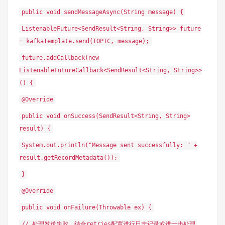
public void sendMessageAsync(String message) {
ListenableFuture<SendResult<String, String>> future
= kafkaTemplate.send(TOPIC, message);
future.addCallback(new
ListenableFutureCallback<SendResult<String, String>>
() {
@Override
public void onSuccess(SendResult<String, String>
result) {
System.out.println("Message sent successfully: " +
result.getRecordMetadata());
}
@Override
public void onFailure(Throwable ex) {
// 处理发送失败，结合retries配置进行日志记录或进一步处理