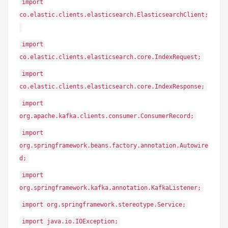
import
co.elastic.clients.elasticsearch.ElasticsearchClient;
import
co.elastic.clients.elasticsearch.core.IndexRequest;
import
co.elastic.clients.elasticsearch.core.IndexResponse;
import
org.apache.kafka.clients.consumer.ConsumerRecord;
import
org.springframework.beans.factory.annotation.Autowire
d;
import
org.springframework.kafka.annotation.KafkaListener;
import org.springframework.stereotype.Service;
import java.io.IOException;