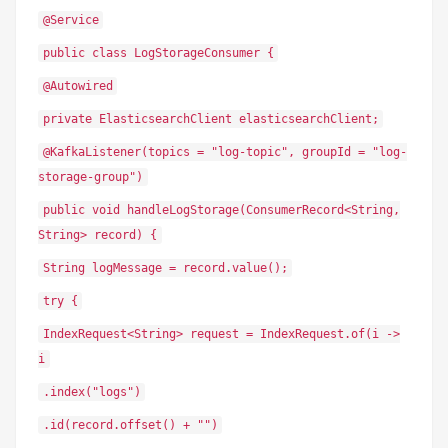
@Service
public class LogStorageConsumer {
@Autowired
private ElasticsearchClient elasticsearchClient;
@KafkaListener(topics = "log-topic", groupId = "log-
storage-group")
public void handleLogStorage(ConsumerRecord<String,
String> record) {
String logMessage = record.value();
try {
IndexRequest<String> request = IndexRequest.of(i ->
i
.index("logs")
.id(record.offset() + "")