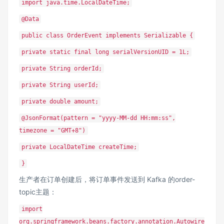
import java.time.LocalDateTime;
@Data
public class OrderEvent implements Serializable {
private static final long serialVersionUID = 1L;
private String orderId;
private String userId;
private double amount;
@JsonFormat(pattern = "yyyy-MM-dd HH:mm:ss",
timezone = "GMT+8")
private LocalDateTime createTime;
}
生产者在订单创建后，将订单事件发送到 Kafka 的order-
topic主题：
import
org.springframework.beans.factory.annotation.Autowire