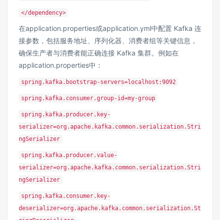
</dependency>
在application.properties或application.yml中配置 Kafka 连
接参数，包括服务地址、序列化器、消费者组等关键信息，
确保生产者与消费者能正确连接 Kafka 集群。例如在
application.properties中：
spring.kafka.bootstrap-servers=localhost:9092
spring.kafka.consumer.group-id=my-group
spring.kafka.producer.key-
serializer=org.apache.kafka.common.serialization.Stri
ngSerializer
spring.kafka.producer.value-
serializer=org.apache.kafka.common.serialization.Stri
ngSerializer
spring.kafka.consumer.key-
deserializer=org.apache.kafka.common.serialization.St