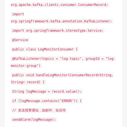
org.apache.kafka.clients.consumer.ConsumerRecord;
import
org.springframework.kafka.annotation.KafkaListener;
import org.springframework.stereotype.Service;
@Service
public class LogMonitorConsumer {
@KafkaListener(topics = "log-topic", groupId = "log-
monitor-group")
public void handleLogMonitor(ConsumerRecord<String,
String> record) {
String logMessage = record.value();
if (logMessage.contains("ERROR")) {
// 发送报警通知，如邮件、短信等
sendAlarm(logMessage);