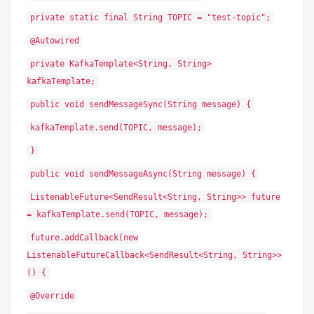
private static final String TOPIC = "test-topic";
@Autowired
private KafkaTemplate<String, String>
kafkaTemplate;
public void sendMessageSync(String message) {
kafkaTemplate.send(TOPIC, message);
}
public void sendMessageAsync(String message) {
ListenableFuture<SendResult<String, String>> future
= kafkaTemplate.send(TOPIC, message);
future.addCallback(new
ListenableFutureCallback<SendResult<String, String>>
() {
@Override