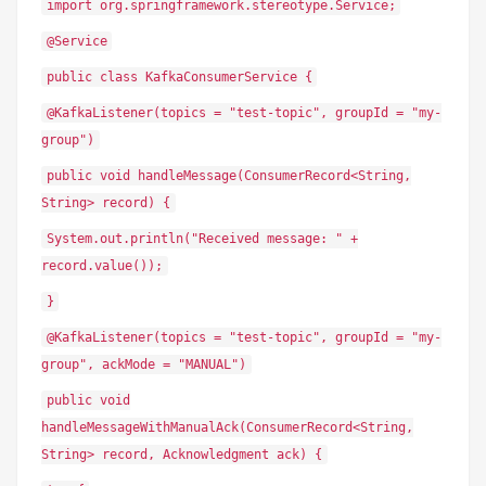
import org.springframework.stereotype.Service;
@Service
public class KafkaConsumerService {
@KafkaListener(topics = "test-topic", groupId = "my-
group")
public void handleMessage(ConsumerRecord<String,
String> record) {
System.out.println("Received message: " +
record.value());
}
@KafkaListener(topics = "test-topic", groupId = "my-
group", ackMode = "MANUAL")
public void
handleMessageWithManualAck(ConsumerRecord<String,
String> record, Acknowledgment ack) {