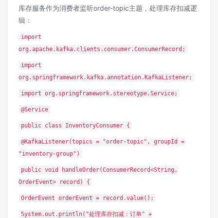
库存服务作为消费者监听order-topic主题，处理库存扣减逻
辑：
import
org.apache.kafka.clients.consumer.ConsumerRecord;
import
org.springframework.kafka.annotation.KafkaListener;
import org.springframework.stereotype.Service;
@Service
public class InventoryConsumer {
@KafkaListener(topics = "order-topic", groupId =
"inventory-group")
public void handleOrder(ConsumerRecord<String,
OrderEvent> record) {
OrderEvent orderEvent = record.value();
System.out.println("处理库存扣减：订单" +