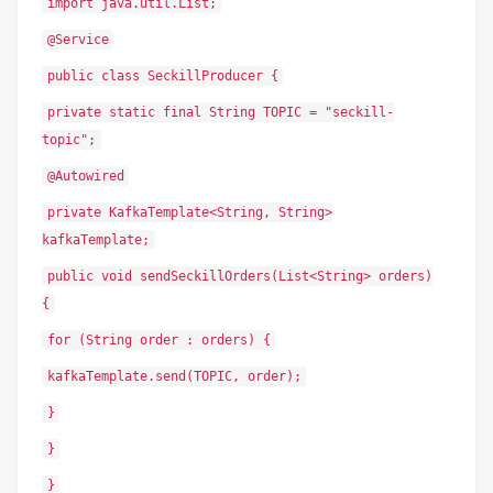
import java.util.List;
@Service
public class SeckillProducer {
private static final String TOPIC = "seckill-
topic";
@Autowired
private KafkaTemplate<String, String>
kafkaTemplate;
public void sendSeckillOrders(List<String> orders)
{
for (String order : orders) {
kafkaTemplate.send(TOPIC, order);
}
}
}