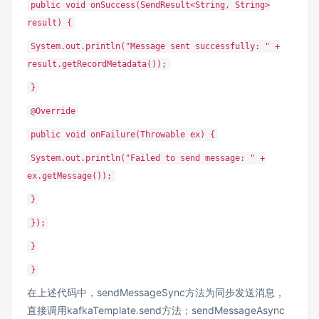
public void onSuccess(SendResult<String, String>
result) {
System.out.println("Message sent successfully: " +
result.getRecordMetadata());
}
@Override
public void onFailure(Throwable ex) {
System.out.println("Failed to send message: " +
ex.getMessage());
}
});
}
}
在上述代码中，sendMessageSync方法为同步发送消息，
直接调用kafkaTemplate.send方法；sendMessageAsync