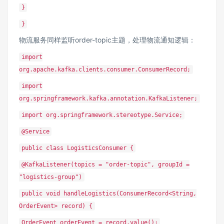
}
}
物流服务同样监听order-topic主题，处理物流通知逻辑：
import
org.apache.kafka.clients.consumer.ConsumerRecord;
import
org.springframework.kafka.annotation.KafkaListener;
import org.springframework.stereotype.Service;
@Service
public class LogisticsConsumer {
@KafkaListener(topics = "order-topic", groupId =
"logistics-group")
public void handleLogistics(ConsumerRecord<String,
OrderEvent> record) {
OrderEvent orderEvent = record.value();