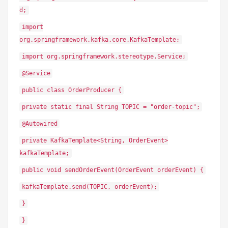
d;
import
org.springframework.kafka.core.KafkaTemplate;
import org.springframework.stereotype.Service;
@Service
public class OrderProducer {
private static final String TOPIC = "order-topic";
@Autowired
private KafkaTemplate<String, OrderEvent>
kafkaTemplate;
public void sendOrderEvent(OrderEvent orderEvent) {
kafkaTemplate.send(TOPIC, orderEvent);
}
}