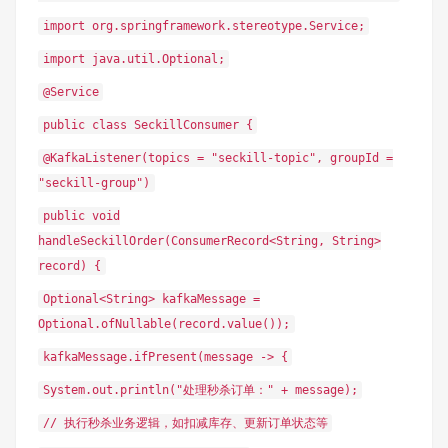
import org.springframework.stereotype.Service;
import java.util.Optional;
@Service
public class SeckillConsumer {
@KafkaListener(topics = "seckill-topic", groupId =
"seckill-group")
public void
handleSeckillOrder(ConsumerRecord<String, String>
record) {
Optional<String> kafkaMessage =
Optional.ofNullable(record.value());
kafkaMessage.ifPresent(message -> {
System.out.println("处理秒杀订单：" + message);
// 执行秒杀业务逻辑，如扣减库存、更新订单状态等