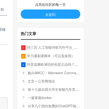
点亮在社区的每一天
（如
去签到
行——
搭建
热门文章
诗三百·人工智能诗歌写作平台_在线作诗机_藏头诗生成器_电脑对联_姓名作诗
1
学习通刷课脚本（可以直接用）
2
抖音温雅欧洲坊的包是正品吗？温雅卖的包为啥那么便宜？
3
4
戴尔AWCC：Alienware Command Center 故障排除方法，里面附有超全详解呦，快来快来，欢迎观看~
5
文言一心官网地址
6
第十七届全国大学生智能汽车竞赛全国总决赛参赛队伍奖项公告
7
一篇掌握docker
8
分享几个国内免费的ChatGPT镜像网址(亲测有效-4月25日更新)