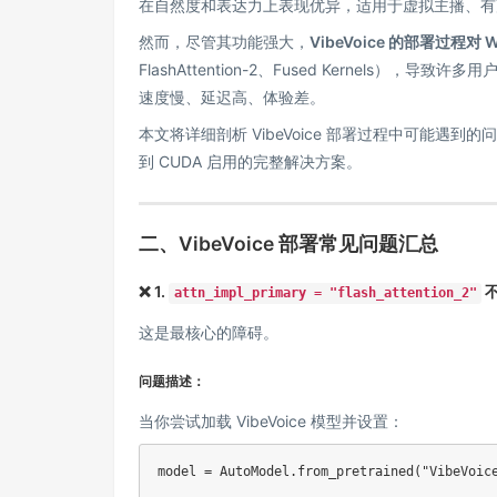
在自然度和表达力上表现优异，适用于虚拟主播、有
然而，尽管其功能强大，
VibeVoice 的部署过程对
FlashAttention-2、Fused Kernels）
速度慢、延迟高、体验差。
本文将详细剖析 VibeVoice 部署过程中可能遇到的
到 CUDA 启用的完整解决方案。
二、VibeVoice 部署常见问题汇总
❌ 1.
不
attn_impl_primary = "flash_attention_2"
这是最核心的障碍。
问题描述：
当你尝试加载 VibeVoice 模型并设置：
model 
=
 AutoModel
.
from_pretrained
(
"VibeVoic