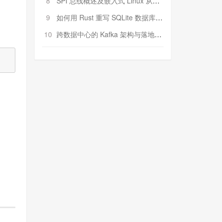
8
SPI 总线概述及嵌入式 Linux 从属 SPI 设备驱动程序开发（第二部分，实践）
9
如何用 Rust 重写 SQLite 数据库（二）:是否有市场空间？
10
跨数据中心的 Kafka 架构与落地实战