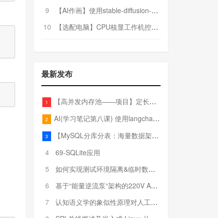
9
【AI作画】使用stable-diffusion-webui搭建AI作画平台
10
【选配电脑】CPU核显工作机控制预算5000
最新发布
【高并发内存池——项目】定长内存池——开胃小菜
1
AI(学习笔记第八课) 使用langchain的embedding models
2
【MySQL分库分表：海量数据架构的终极解决方案】
3
4
69-SQLite应用
5
如何实现测试环境隔离&临时数据库（pytest+SQLite）
6
基于“能量逆流泵“架构的220V AC至20V DC 300W高效电源设计
7
认知语义学的象似性原理对人工智能自然语言处理深层语义分析的影响与启示