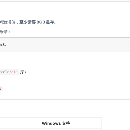
上中间激活值，
至少需要 8GB 显存
。
会报错：
库）
ccelerate
6
Windows 支持