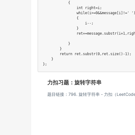
            {

                int right=i;

                while(i>=0&&message[i]!=' ')
                {

                    i--;

                }

                ret+=message.substr(i+1,righ
            }

        }

        return ret.substr(0,ret.size()-1);

    }

};
力扣习题：旋转字符串
题目链接：
796. 旋转字符串 - 力扣（LeetCod