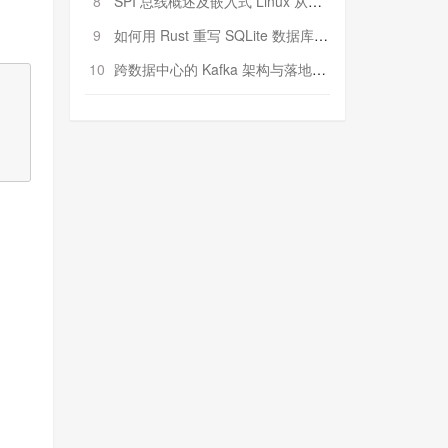
8
SPI 总线概述及嵌入式 Linux 从属 SPI 设备驱动程序开发（第二部分，实践）
9
如何用 Rust 重写 SQLite 数据库（二）:是否有市场空间？
10
跨数据中心的 Kafka 架构与落地实战