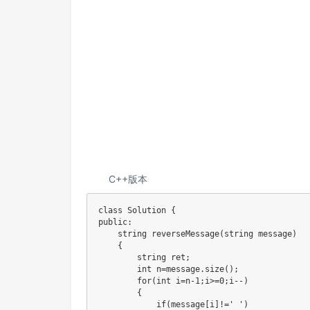
C++版本
class Solution {

public:

    string reverseMessage(string message) 

    {

        string ret;

        int n=message.size();

        for(int i=n-1;i>=0;i--)

        {

            if(message[i]!=' ')
