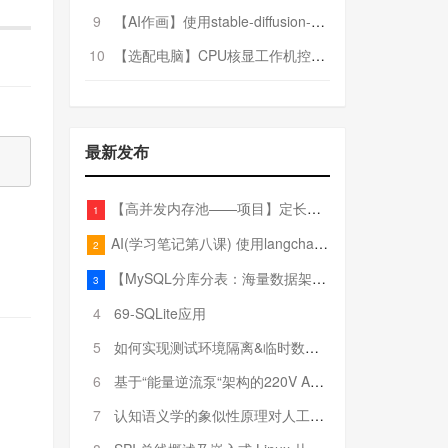
9
【AI作画】使用stable-diffusion-webui搭建AI作画平台
10
【选配电脑】CPU核显工作机控制预算5000
最新发布
【高并发内存池——项目】定长内存池——开胃小菜
1
AI(学习笔记第八课) 使用langchain的embedding models
2
【MySQL分库分表：海量数据架构的终极解决方案】
3
4
69-SQLite应用
5
如何实现测试环境隔离&临时数据库（pytest+SQLite）
6
基于“能量逆流泵“架构的220V AC至20V DC 300W高效电源设计
7
认知语义学的象似性原理对人工智能自然语言处理深层语义分析的影响与启示