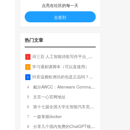
点亮在社区的每一天
去签到
热门文章
诗三百·人工智能诗歌写作平台_在线作诗机_藏头诗生成器_电脑对联_姓名作诗
1
学习通刷课脚本（可以直接用）
2
抖音温雅欧洲坊的包是正品吗？温雅卖的包为啥那么便宜？
3
4
戴尔AWCC：Alienware Command Center 故障排除方法，里面附有超全详解呦，快来快来，欢迎观看~
5
文言一心官网地址
6
第十七届全国大学生智能汽车竞赛全国总决赛参赛队伍奖项公告
7
一篇掌握docker
8
分享几个国内免费的ChatGPT镜像网址(亲测有效-4月25日更新)