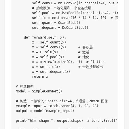
        self.conv1 = nn.Conv2d(in_channels=1, out_channe
        # 后续添加一个池化层和一个全连接层

        self.pool = nn.MaxPool2d(kernel_size=2, stride=2)
        self.fc = nn.Linear(16 * 14 * 14, 10)  # 假设输
        self.quant = QuantStub()

        self.dequant = DeQuantStub()

    def forward(self, x):

        x = self.quant(x)

        x = self.conv1(x)      # 卷积层

        x = F.relu(x)          # 激活

        x = self.pool(x)       # 池化

        x = x.view(x.size(0), -1)  # Flatten

        x = self.fc(x)         # 全连接层输出

        x = self.dequant(x)

        return x

# 构造模型

model = SimpleConvNet()

# 构造一个假输入：batch_size=4，单通道，28x28 图像

example_input = torch.randn(4, 1, 28, 28)

output = model(example_input)

print("输出 shape:", output.shape)  # torch.Size([4, 10])