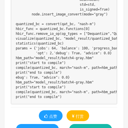
                                std=std,

                                is_signed=True)

        node.insert_image_convert(mode="gray")

quantized_bc = convert(qat_bc, "nash-m")

hbir_func = quantized_bc.functions[0]

hbir_func.remove_io_op(op_types = ["Dequantize","Quantize
visualize(quantized_bc, "model_result/quantized_batch4.on
statistics(quantized_bc)

params = {'jobs': 64, 'balance': 100, 'progress_bar': Tru
          'opt': 2,'debug': True, "advice": 0.0}

hbm_path="model_result/batch4-gray.hbm"

print("start to compile")

compile(quantized_bc, march="nash-m", path=hbm_path, **pa
print("end to compile")

ebug': True, "advice": 0.0}

hbm_path="model_result/batch4-gray.hbm"

print("start to compile")

compile(quantized_bc, march="nash-m", path=hbm_path, **pa
点赞
打赏