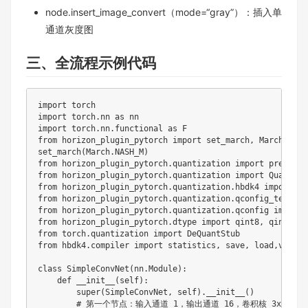
node.insert_image_convert（mode=“gray”）：插入单
通道灰度图
三、全流程示例代码
import torch

import torch.nn as nn

import torch.nn.functional as F

from horizon_plugin_pytorch import set_march, March

set_march(March.NASH_M)

from horizon_plugin_pytorch.quantization import prepare,
from horizon_plugin_pytorch.quantization import QuantStub
from horizon_plugin_pytorch.quantization.hbdk4 import exp
from horizon_plugin_pytorch.quantization.qconfig_templat
from horizon_plugin_pytorch.quantization.qconfig import 
from horizon_plugin_pytorch.dtype import qint8, qint16

from torch.quantization import DeQuantStub

from hbdk4.compiler import statistics, save, load,visual
class SimpleConvNet(nn.Module):

    def __init__(self):

        super(SimpleConvNet, self).__init__()

        # 第一个节点：输入通道 1，输出通道 16，卷积核 3x3
