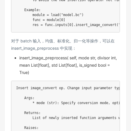
    Example:

        module = load("model.bc")

        func = module[0]

对于 batch 输入，均值、标准化、归一化等操作，可以在
insert_image_preprocess 中实现：
insert_image_preprocess( self, mode str, divisor int,
mean List[float], std List[float], is_signed bool =
True)
Insert image_convert op. Change input parameter type.

    Args:

        * mode (str): Specify conversion mode, optional 
    Returns:

        List of newly inserted function arguments which 
    Raises:
