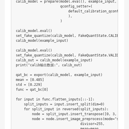
calib_model = prepare(model.eval(), example_input, 

                      qconfig_setter=(

                          default_calibration_qconfig_set
                          ),

                      )

calib_model.eval()

set_fake_quantize(calib_model, FakeQuantState.CALIBRATION
calib_model(example_input)

calib_model.eval()                            

set_fake_quantize(calib_model, FakeQuantState.VALIDATION)
calib_out = calib_model(example_input)

print("calib输出数据:", calib_out)

qat_bc = export(calib_model, example_input)

mean = [0.485]

std = [0.229]

func = qat_bc[0]

for input in func.flatten_inputs[::-1]:

    split_inputs = input.insert_split(dim=0)

    for split_input in reversed(split_inputs):

        node = split_input.insert_transpose([0, 3, 1, 2])
        node = node.insert_image_preprocess(mode="skip",

                                divisor=255,

                                mean=mean,
