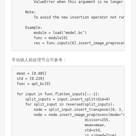
        ValueError when this argument is no longer valid

    Note:

        To avoid the new insertion operator not running 
    Example:

        module = load("model.bc")

        func = module[0]

手动插入前处理节点可参考：
mean = [0.485]

std = [0.229]

func = qat_bc[0]

for input in func.flatten_inputs[::-1]:

    split_inputs = input.insert_split(dim=0)

    for split_input in reversed(split_inputs):

        node = split_input.insert_transpose([0, 3, 1, 2])
        node = node.insert_image_preprocess(mode="skip",

                                divisor=255,

                                mean=mean,

                                std=std,

                                is_signed=True)
