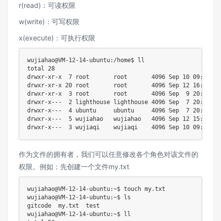
r(read)：可读权限
w(write)：可写权限
x(execute)：可执行权限
wujiahao@VM-12-14-ubuntu:/home$ ll

total 28

drwxr-xr-x  7 root       root       4096 Sep 10 09:22 ./

drwxr-xr-x 20 root       root       4096 Sep 12 16:31 ../
drwxr-xr-x  3 root       root       4096 Sep  9 20:33 les
drwxr-x---  2 lighthouse lighthouse 4096 Sep  7 20:53 lig
drwxr-x---  4 ubuntu     ubuntu     4096 Sep  7 20:53 ubu
drwxr-x---  5 wujiahao   wujiahao   4096 Sep 12 15:47 wuj
作为文件的拥有者，我们可以任意修改各个角色对该文件的
权限。例如：先创建一个文件my.txt
wujiahao@VM-12-14-ubuntu:~$ touch my.txt

wujiahao@VM-12-14-ubuntu:~$ ls

gitcode  my.txt  test

wujiahao@VM-12-14-ubuntu:~$ ll
