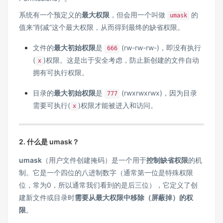
系统有一个预定义的
最大权限
，但会用一个叫做
的
umask
值来“削减”这个最大权限，从而得到最终的缺省权限。
文件的
最大初始权限
是
(rw-rw-rw-)，即没有执行
666
(
)权限。这是出于安全考虑，防止新创建的文件自动
x
拥有可执行权限。
目录的
最大初始权限
是
(rwxrwxrwx)，因为目录
777
需要可执行(
)权限才能被进入和访问。
x
2. 什么是 umask？
umask
（用户文件创建掩码）是一个用于
控制缺省权限
的机
制。它是一个四位的八进制数字（通常第一位是特殊权限
位，常为0，所以通常我们看到的是后三位），它定义了创
建新文件或目录时
需要从最大权限中移除（屏蔽掉）的权
限
。