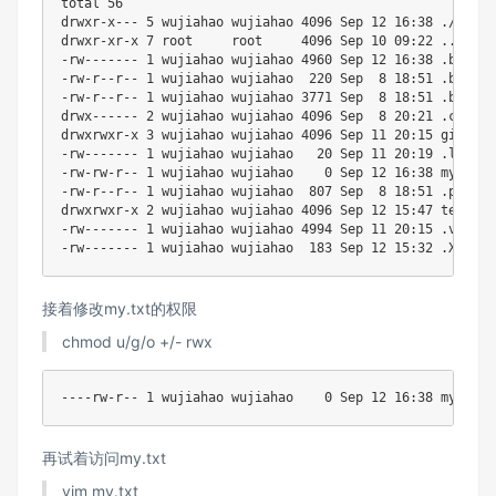
total 56

drwxr-x--- 5 wujiahao wujiahao 4096 Sep 12 16:38 ./

drwxr-xr-x 7 root     root     4096 Sep 10 09:22 ../

-rw------- 1 wujiahao wujiahao 4960 Sep 12 16:38 .bash_hi
-rw-r--r-- 1 wujiahao wujiahao  220 Sep  8 18:51 .bash_lo
-rw-r--r-- 1 wujiahao wujiahao 3771 Sep  8 18:51 .bashrc

drwx------ 2 wujiahao wujiahao 4096 Sep  8 20:21 .cache/

drwxrwxr-x 3 wujiahao wujiahao 4096 Sep 11 20:15 gitcode/
-rw------- 1 wujiahao wujiahao   20 Sep 11 20:19 .lesshst
-rw-rw-r-- 1 wujiahao wujiahao    0 Sep 12 16:38 my.txt

-rw-r--r-- 1 wujiahao wujiahao  807 Sep  8 18:51 .profile
drwxrwxr-x 2 wujiahao wujiahao 4096 Sep 12 15:47 test/

-rw------- 1 wujiahao wujiahao 4994 Sep 11 20:15 .viminfo
接着修改my.txt的权限
chmod u/g/o +/- rwx
再试着访问my.txt
vim my.txt