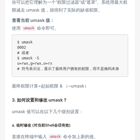
你可以把它理解为一个“权限过滤器”或“遮罩”。系统用最大权
限减去 umask 值，就得到了实际的缺省权限。
查看当前 umask 值：
使用
命令即可。
umask
$ umask

0002

# 或者

$ umask -S

u=rwx,g=rwx,o=rx

# 符号表示法，显示了最终用户拥有的权限，而不是掩码本身
最终权限计算=起始权限 & （~umask）
3. 如何设置和修改 umask？
umask 值可以在以下几个级别设置：
a. 临时修改 (对当前Shell会话有效)
直接在终端中输入
命令加上新的值。
umask