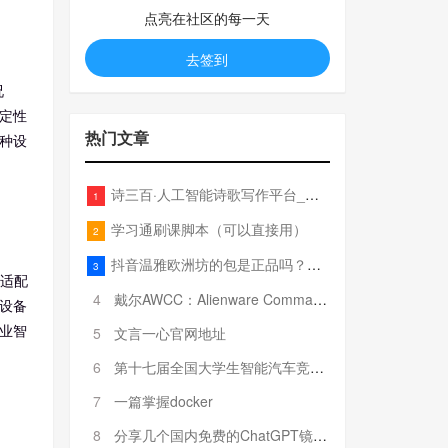
点亮在社区的每一天
去签到
况
定性
热门文章
种设
诗三百·人工智能诗歌写作平台_在线作诗机_藏头诗生成器_电脑对联_姓名作诗
1
学习通刷课脚本（可以直接用）
2
抖音温雅欧洲坊的包是正品吗？温雅卖的包为啥那么便宜？
3
够适配
4
戴尔AWCC：Alienware Command Center 故障排除方法，里面附有超全详解呦，快来快来，欢迎观看~
设备
业智
5
文言一心官网地址
6
第十七届全国大学生智能汽车竞赛全国总决赛参赛队伍奖项公告
7
一篇掌握docker
8
分享几个国内免费的ChatGPT镜像网址(亲测有效-4月25日更新)