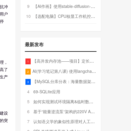
9
【AI作画】使用stable-diffusion-webui搭建AI作画平台
抗冲
用户
10
【选配电脑】CPU核显工作机控制预算5000
停
最新发布
【高并发内存池——项目】定长内存池——开胃小菜
1
理，
高了
AI(学习笔记第八课) 使用langchain的embedding models
2
生产
【MySQL分库分表：海量数据架构的终极解决方案】
3
4
69-SQLite应用
5
如何实现测试环境隔离&临时数据库（pytest+SQLite）
6
基于“能量逆流泵“架构的220V AC至20V DC 300W高效电源设计
建设
的突
7
认知语义学的象似性原理对人工智能自然语言处理深层语义分析的影响与启示