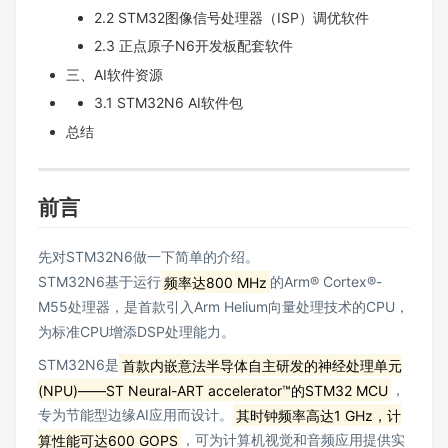
2.2 STM32图像信号处理器（ISP）调优软件
2.3 正点原子N6开发板配套软件
三、AI软件资源
3.1 STM32N6 AI软件包
总结
前言
先对STM32N6做一下简单的介绍。
STM32N6基于运行
频率达800 MHz
的Arm® Cortex®-
M55处理器，是首款引入Arm Helium向量处理技术的CPU，
为标准CPU增添DSP处理能力。
STM32N6是
首款内嵌意法半导体自主研发的神经处理单元
(NPU)——ST Neural-ART accelerator™的STM32 MCU
，
专为节能型边缘AI应用而设计。
其时钟频率高达1 GHz，计
算性能可达600 GOPS
，可为计算机视觉和音频应用提供实