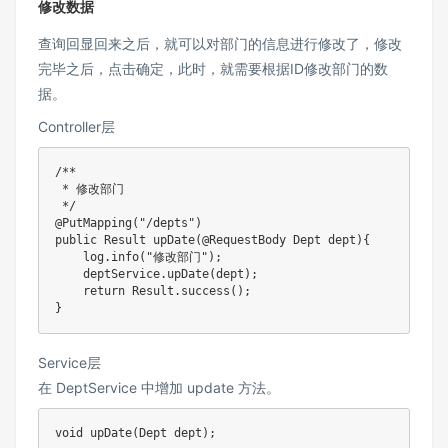
修改数据
查询回显回来之后，就可以对部门的信息进行修改了，修改
完毕之后，点击确定，此时，就需要根据ID修改部门的数
据。
Controller层
/**

 * 修改部门

 */
@PutMapping
(
"/depts"
)
public
Result
upDate
(
@RequestBody
Dept
 dept
)
{
    log
.
info
(
"修改部门"
)
;
    deptService
.
upDate
(
dept
)
;
return
Result
.
success
(
)
;
}
Service层
在 DeptService 中增加 update 方法。
void
upDate
(
Dept
 dept
)
;