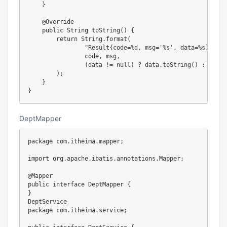
}
@Override
public
String
toString
(
)
{
return
String
.
format
(
"Result{code=%d, msg='%s', data=%s}"
,
                code
,
 msg
,
(
data 
!=
null
)
?
 data
.
toString
(
)
:
"null
)
;
}
}
DeptMapper
package
com
.
itheima
.
mapper
;
import
org
.
apache
.
ibatis
.
annotations
.
Mapper
;
@Mapper
public
interface
DeptMapper
{
}
DeptService
package
com
.
itheima
.
service
;