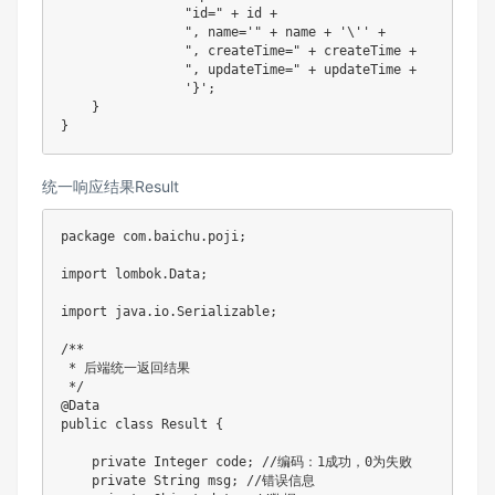
"id="
+
 id 
+
", name='"
+
 name 
+
'\''
+
", createTime="
+
 createTime 
+
", updateTime="
+
 updateTime 
+
'}'
;
}
}
统一响应结果Result
package
com
.
baichu
.
poji
;
import
lombok
.
Data
;
import
java
.
io
.
Serializable
;
/**

 * 后端统一返回结果

 */
@Data
public
class
Result
{
private
Integer
 code
;
//编码：1成功，0为失败
private
String
 msg
;
//错误信息