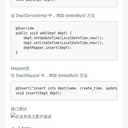
在 DeptServiceImpl 中，增加 deleteById 方法
@Override
public
void
add
(
Dept
 dept
)
{
    dept
.
setUpdateTime
(
LocalDateTime
.
now
(
)
)
;
    dept
.
setCreateTime
(
LocalDateTime
.
now
(
)
)
;
    deptMapper
.
insert
(
dept
)
;
}
Mapper层
在 DeptMapper 中，增加 deleteById 方法
@Insert
(
"insert into dept(name, create_time, update_time
void
insert
(
Dept
 dept
)
;
接口测试