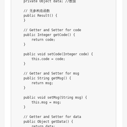
private
Object
 data
;
//数据
// 无参构造函数
public
Result
(
)
{
}
// Getter and Setter for code
public
Integer
getCode
(
)
{
return
 code
;
}
public
void
setCode
(
Integer
 code
)
{
this
.
code 
=
 code
;
}
// Getter and Setter for msg
public
String
getMsg
(
)
{
return
 msg
;
}
public
void
setMsg
(
String
 msg
)
{
this
.
msg 
=
 msg
;
}
// Getter and Setter for data
public
Object
getData
(
)
{
return
 data
;