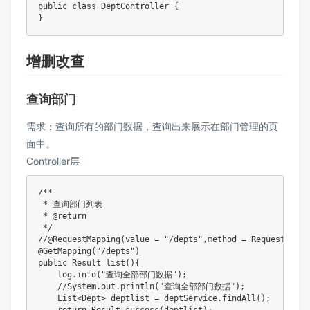
public
class
DeptController
{
}
增删改查
查询部门
需求：查询所有的部门数据，查询出来展示在部门管理的页
面中。
Controller层
/**

 * 查询部门列表

 * @return

 */
//@RequestMapping(value = "/depts",method = RequestMetho
@GetMapping
(
"/depts"
)
public
Result
list
(
)
{
    log
.
info
(
"查询全部部门数据"
)
;
//System.out.println("查询全部部门数据");
List
<
Dept
>
 deptlist 
=
 deptService
.
findAll
(
)
;
return
Result
.
success
(
deptlist
)
;