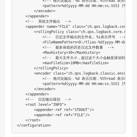
<!-- 格式化输出：%d 表示日期，%thread 表示线程
<
pattern
>
%d{yyyy-MM-dd HH:mm:ss.SSS} [%threa
</
encoder
>
</
appender
>
<!--  系统文件输出  -->
<
appender
name
=
"
FILE
"
class
=
"
ch.qos.logback.core.rol
<
rollingPolicy
class
=
"
ch.qos.logback.core.rollin
<!--  日志文件输出的文件名, %i表示序号  -->
<
FileNamePattern
>
D:/tlias-%d{yyyy-MM-dd}-%i.
<!--  最多保留的历史日志文件数量  -->
<
MaxHistory
>
30
</
MaxHistory
>
<!--  最大文件大小，超过这个大小会触发滚动到新文件，默
<
maxFileSize
>
10MB
</
maxFileSize
>
</
rollingPolicy
>
<
encoder
class
=
"
ch.qos.logback.classic.encoder.P
<!-- 格式化输出：%d 表示日期，%thread 表示线程
<
pattern
>
%d{yyyy-MM-dd HH:mm:ss.SSS} [%threa
</
encoder
>
</
appender
>
<!--  日志输出级别  -->
<
root
level
=
"
INFO
"
>
<
appender-ref
ref
=
"
STDOUT
"
/>
<
appender-ref
ref
=
"
FILE
"
/>
</
root
>
</
configuration
>