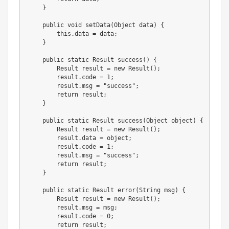
}
public
void
setData
(
Object
 data
)
{
this
.
data 
=
 data
;
}
public
static
Result
success
(
)
{
Result
 result 
=
new
Result
(
)
;
        result
.
code 
=
1
;
        result
.
msg 
=
"success"
;
return
 result
;
}
public
static
Result
success
(
Object
 object
)
{
Result
 result 
=
new
Result
(
)
;
        result
.
data 
=
 object
;
        result
.
code 
=
1
;
        result
.
msg 
=
"success"
;
return
 result
;
}
public
static
Result
error
(
String
 msg
)
{
Result
 result 
=
new
Result
(
)
;
        result
.
msg 
=
 msg
;
        result
.
code 
=
0
;
return
 result
;