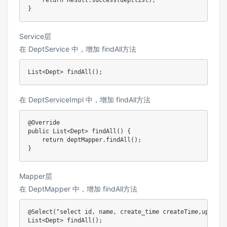
}
Service层
在 DeptService 中，增加 findAll方法
List
<
Dept
>
findAll
(
)
;
在 DeptServiceImpl 中，增加 findAll方法
@Override
public
List
<
Dept
>
findAll
(
)
{
return
 deptMapper
.
findAll
(
)
;
}
Mapper层
在 DeptMapper 中，增加 findAll方法
@Select
(
"select id, name, create_time createTime,update_
List
<
Dept
>
findAll
(
)
;