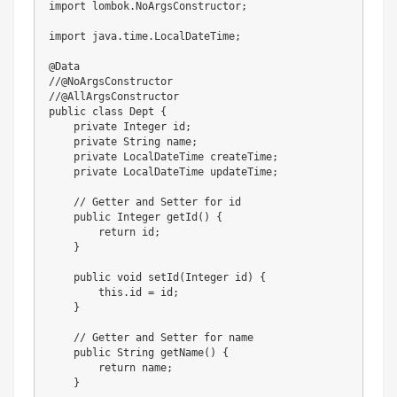
import
lombok
.
NoArgsConstructor
;
import
java
.
time
.
LocalDateTime
;
@Data
//@NoArgsConstructor
//@AllArgsConstructor
public
class
Dept
{
private
Integer
 id
;
private
String
 name
;
private
LocalDateTime
 createTime
;
private
LocalDateTime
 updateTime
;
// Getter and Setter for id
public
Integer
getId
(
)
{
return
 id
;
}
public
void
setId
(
Integer
 id
)
{
this
.
id 
=
 id
;
}
// Getter and Setter for name
public
String
getName
(
)
{
return
 name
;
}