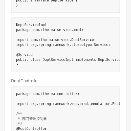
public
interface
DeptService
{
}
DeptServiceImpl
package
com
.
itheima
.
service
.
impl
;
import
com
.
itheima
.
service
.
DeptService
;
import
org
.
springframework
.
stereotype
.
Service
;
@Service
public
class
DeptServiceImpl
implements
DeptService
{
}
DeptController
package
com
.
itheima
.
controller
;
import
org
.
springframework
.
web
.
bind
.
annotation
.
RestContr
/**

 * 部门管理控制器

 */
@RestController