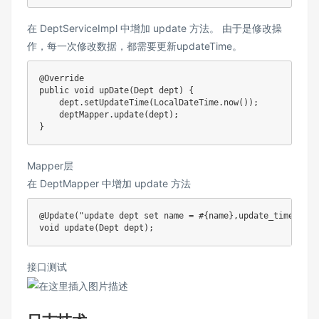
在 DeptServiceImpl 中增加 update 方法。 由于是修改操
作，每一次修改数据，都需要更新updateTime。
@Override
public
void
upDate
(
Dept
 dept
)
{
    dept
.
setUpdateTime
(
LocalDateTime
.
now
(
)
)
;
    deptMapper
.
update
(
dept
)
;
}
Mapper层
在 DeptMapper 中增加 update 方法
@Update
(
"update dept set name = #{name},update_time = #{
void
update
(
Dept
 dept
)
;
接口测试