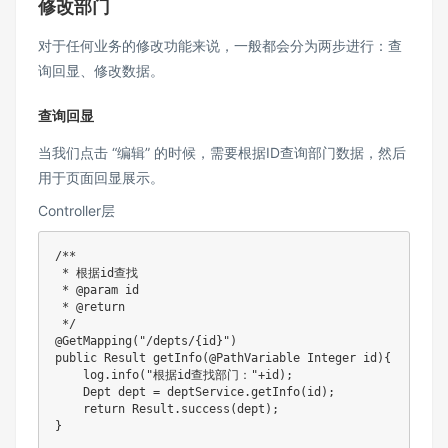
修改部门
对于任何业务的修改功能来说，一般都会分为两步进行：查
询回显、修改数据。
查询回显
当我们点击 “编辑” 的时候，需要根据ID查询部门数据，然后
用于页面回显展示。
Controller层
/**

 * 根据id查找

 * @param id

 * @return

 */
@GetMapping
(
"/depts/{id}"
)
public
Result
getInfo
(
@PathVariable
Integer
 id
)
{
    log
.
info
(
"根据id查找部门："
+
id
)
;
Dept
 dept 
=
 deptService
.
getInfo
(
id
)
;
return
Result
.
success
(
dept
)
;
}