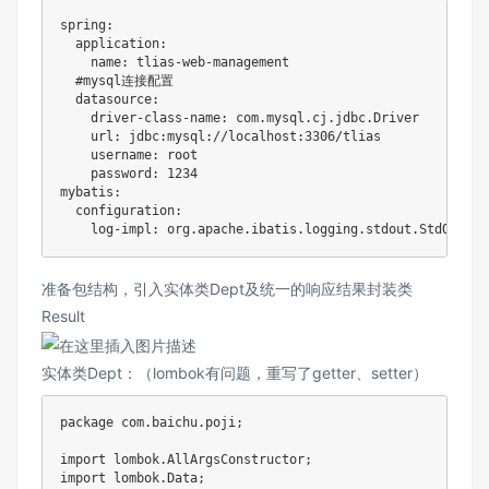
spring
:
  application
:
    name
:
 tlias
-
web
-
management

  #mysql连接配置

  datasource
:
    driver
-
class
-
name
:
com
.
mysql
.
cj
.
jdbc
.
Driver
    url
:
 jdbc
:
mysql
:
/
/
localhost
:
3306
/
tlias

    username
:
 root

    password
:
1234
mybatis
:
  configuration
:
    log
-
impl
:
org
.
apache
.
ibatis
.
logging
.
stdout
.
StdOutImp
准备包结构，引入实体类Dept及统一的响应结果封装类
Result
实体类Dept：（lombok有问题，重写了getter、setter）
package
com
.
baichu
.
poji
;
import
lombok
.
AllArgsConstructor
;
import
lombok
.
Data
;