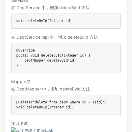
Service层
在 DeptService 中，增加 deleteById 方法
void
deleteById
(
Integer
 id
)
;
在 DeptServiceImpl 中，增加 deleteById 方法
@Override
public
void
deleteById
(
Integer
 id
)
{
    deptMapper
.
deleteById
(
id
)
;
}
Mapper层
在 DeptMapper 中，增加 deleteById 方法
@Delete
(
"delete from dept where id = #{id}"
)
void
deleteById
(
Integer
 id
)
;
接口测试