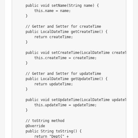
public
void
setName
(
String
 name
)
{
this
.
name 
=
 name
;
}
// Getter and Setter for createTime
public
LocalDateTime
getCreateTime
(
)
{
return
 createTime
;
}
public
void
setCreateTime
(
LocalDateTime
 createTime
)
this
.
createTime 
=
 createTime
;
}
// Getter and Setter for updateTime
public
LocalDateTime
getUpdateTime
(
)
{
return
 updateTime
;
}
public
void
setUpdateTime
(
LocalDateTime
 updateTime
)
this
.
updateTime 
=
 updateTime
;
}
// toString method
@Override
public
String
toString
(
)
{
return
"Dept{"
+