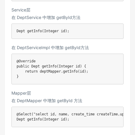
Service层
在 DeptService 中增加 getById方法
Dept
getInfo
(
Integer
 id
)
;
在 DeptServiceImpl 中增加 getById方法
@Override
public
Dept
getInfo
(
Integer
 id
)
{
return
 deptMapper
.
getInfo
(
id
)
;
}
Mapper层
在 DeptMapper 中增加 getById 方法
@Select
(
"select id, name, create_time createTime,update_
Dept
getInfo
(
Integer
 id
)
;