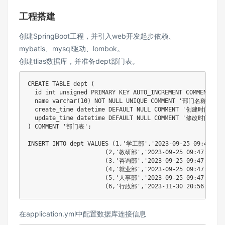
工程搭建
创建SpringBoot工程，并引入web开发起步依赖、
mybatis、mysql驱动、lombok。
创建tlias数据库，并准备dept部门表。
CREATE
TABLE
 dept 
(
  id 
int
unsigned
PRIMARY
KEY
AUTO_INCREMENT
COMMENT
'I
  name 
varchar
(
10
)
NOT
NULL
UNIQUE
COMMENT
'部门名称'
,
  create_time 
datetime
DEFAULT
NULL
COMMENT
'创建时间'
,
  update_time 
datetime
DEFAULT
NULL
COMMENT
'修改时间'
)
COMMENT
'部门表'
;
INSERT
INTO
 dept 
VALUES
(
1
,
'学工部'
,
'2023-09-25 09:47:40'
(
2
,
'教研部'
,
'2023-09-25 09:47:40'
,
'
(
3
,
'咨询部'
,
'2023-09-25 09:47:40'
,
'
(
4
,
'就业部'
,
'2023-09-25 09:47:40'
,
'
(
5
,
'人事部'
,
'2023-09-25 09:47:40'
,
'
(
6
,
'行政部'
,
'2023-11-30 20:56:37'
,
'
在application.yml中配置数据库连接信息