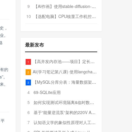
9
【AI作画】使用stable-diffusion-webui搭建AI作画平台
10
【选配电脑】CPU核显工作机控制预算5000
史，
业。
格
最新发布
【高并发内存池——项目】定长内存池——开胃小菜
1
所有的
AI(学习笔记第八课) 使用langchain的embedding models
2
s”。
【MySQL分库分表：海量数据架构的终极解决方案】
3
来。
4
69-SQLite应用
5
如何实现测试环境隔离&临时数据库（pytest+SQLite）
6
基于“能量逆流泵“架构的220V AC至20V DC 300W高效电源设计
 平
7
认知语义学的象似性原理对人工智能自然语言处理深层语义分析的影响与启示