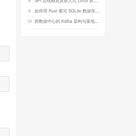
8
SPI 总线概述及嵌入式 Linux 从属 SPI 设备驱动程序开发（第二部分，实践）
9
如何用 Rust 重写 SQLite 数据库（二）:是否有市场空间？
10
跨数据中心的 Kafka 架构与落地实战