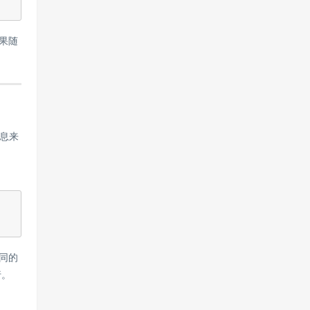
果随
息来
不同的
行。