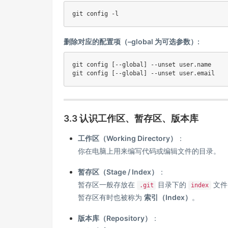
git
删除对应的配置项（–global 为可选参数）:
git
 config 
[
--global
]
git
 config 
[
--global
]
3.3 认识工作区、暂存区、版本库
工作区（Working Directory）
：
你在电脑上用来编写代码或编辑文件的目录。
暂存区（Stage / Index）
：
暂存区一般存放在
目录下的
文件
.git
index
暂存区有时也被称为
索引（Index）
。
版本库（Repository）
：