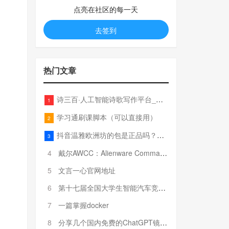
点亮在社区的每一天
去签到
热门文章
诗三百·人工智能诗歌写作平台_在线作诗机_藏头诗生成器_电脑对联_姓名作诗
1
学习通刷课脚本（可以直接用）
2
抖音温雅欧洲坊的包是正品吗？温雅卖的包为啥那么便宜？
3
4
戴尔AWCC：Alienware Command Center 故障排除方法，里面附有超全详解呦，快来快来，欢迎观看~
5
文言一心官网地址
6
第十七届全国大学生智能汽车竞赛全国总决赛参赛队伍奖项公告
7
一篇掌握docker
8
分享几个国内免费的ChatGPT镜像网址(亲测有效-4月25日更新)