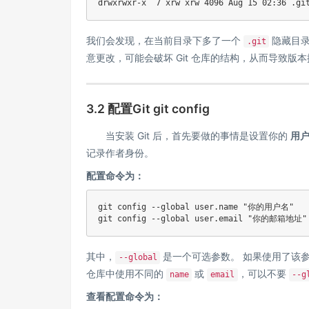
drwxrwxr-x  
7
 xrw xrw 
4096
 Aug 
15
我们会发现，在当前目录下多了一个
隐藏目录
.git
意更改，可能会破坏 Git 仓库的结构，从而导致版
3.2 配置Git git config
当安装 Git 后，首先要做的事情是设置你的
用
记录作者身份。
配置命令为：
git
 config --global user.name 
"你的用户名"
git
 config --global user.email 
"你的邮箱地址"
其中，
是一个可选参数。 如果使用了该
--global
仓库中使用不同的
或
，可以不要
name
email
--g
查看配置命令为：