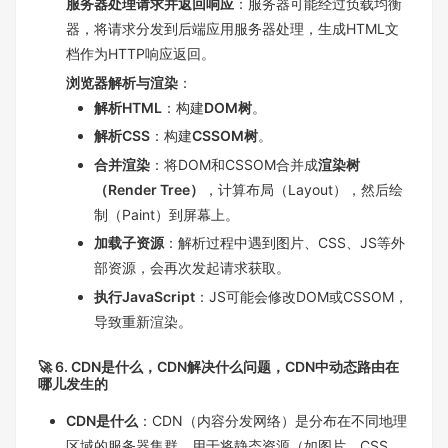
服务器处理请求并返回响应
：服务器可能经过负载均衡
器，将请求分发到后端应用服务器处理，生成HTML文
档作为HTTP响应返回。
浏览器解析与渲染
：
解析HTML
：构建
DOM树
。
解析CSS
：构建
CSSOM树
。
合并渲染
：将DOM和CSSOM合并成
渲染树
（Render Tree）
，计算布局（Layout），然后绘
制（Paint）到屏幕上。
加载子资源
：解析过程中遇到图片、CSS、JS等外
部资源，会再次发起请求获取。
执行JavaScript
：JS可能会修改DOM或CSSOM，
导致重新渲染。
🚀 6. CDN是什么，CDN解决什么问题，CDN中动态路由在
哪儿发生的
CDN是什么
：CDN（内容分发网络）是分布在不同地理
区域的服务器集群，用于将静态资源（如图片、CSS、