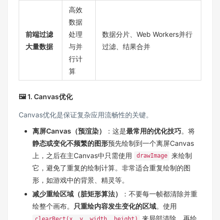
高效
数据
前端过滤
处理
数据分片、Web Workers并行
大量数据
与并
过滤、结果合并
行计
算
🖼️ 1. Canvas优化
Canvas优化是保证复杂应用流畅性的关键。
离屏Canvas（预渲染）
：这是
最常用的优化技巧
。将
静态或变化不频繁的图形
预先绘制到一个离屏Canvas
上，之后在主Canvas中只需使用
来绘制
drawImage
它，避免了重复的绘制计算。非常适合重复绘制的图
形，如游戏中的背景、精灵等。
减少重绘区域（脏矩形算法）
：不要每一帧都清除并重
绘整个画布。
只重绘内容发生变化的区域
。使用
来局部清除，再绘
clearRect(x, y, width, height)