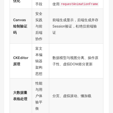
优化
手段
使用
requestAnimationFrame
安全
Canvas
实践
前端生成显示，后端生成并存
绘制验证
与前
Session验证，杜绝仅前端验
码
后端
证
协作
富文
本编
CKEditor
数据模型与视图分离、操作原
辑器
原理
子性、虚拟DOM差分更新
架构
思想
性能
与用
大数据量
户体
分页、虚拟滚动、懒加载
表格处理
验平
衡