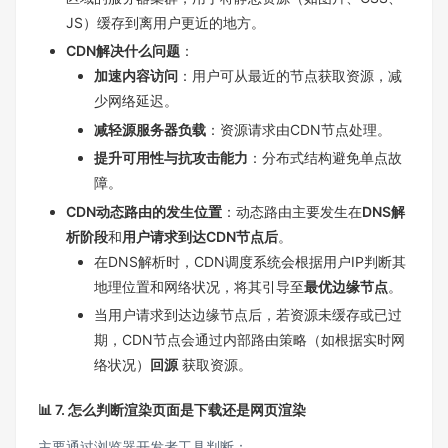
JS）缓存到离用户更近的地方。
CDN解决什么问题
：
加速内容访问
：用户可从最近的节点获取资源，减
少网络延迟。
减轻源服务器负载
：资源请求由CDN节点处理。
提升可用性与抗攻击能力
：分布式结构避免单点故
障。
CDN动态路由的发生位置
：动态路由主要发生在
DNS解
析阶段
和
用户请求到达CDN节点后
。
在DNS解析时，CDN调度系统会根据用户IP判断其
地理位置和网络状况，将其引导至
最优边缘节点
。
当用户请求到达边缘节点后，若资源未缓存或已过
期，CDN节点会通过内部路由策略（如根据实时网
络状况）
回源
获取资源。
📊 7. 怎么判断渲染页面是下载还是网页渲染
主要通过浏览器开发者工具判断：