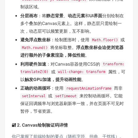
制该区域。
分层画布
：将
静态背景
、
动态元素
和
UI界面
分别绘制在
多个叠加的Canvas元素上。这样，静态层只需绘制一
次，动态层可以频繁更新，互不影响。
避免浮点数坐标
：绘制图形时，使用
或
Math.floor()
将坐标取整。
浮点数坐标会迫使浏览器
Math.round()
进行额外的子像素渲染，降低性能
。
利用硬件加速
：对Canvas容器使用CSS的
transform:
或
属性，可
translateZ(0)
will-change: transform
以
触发GPU加速，提升动画性能
。
正确的动画循环
：使用
而非
requestAnimationFrame
或
来控制动画循环。它能
setInterval
setTimeout
保证回调频率与浏览器刷新率一致，并在页面不可见时
暂停，节省资源。
🔐 2. Canvas绘制验证码详情
你已掌握了前端绘制的要点（随机字符、扭曲、干扰线）。