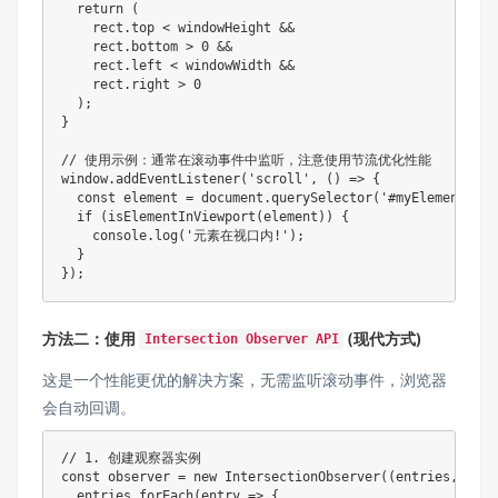
return
(
    rect
.
top 
<
 windowHeight 
&&
    rect
.
bottom 
>
0
&&
    rect
.
left 
<
 windowWidth 
&&
    rect
.
right 
>
0
)
;
}
// 使用示例：通常在滚动事件中监听，注意使用节流优化性能
window
.
addEventListener
(
'scroll'
,
(
)
=>
{
const
 element 
=
 document
.
querySelector
(
'#myElement'
)
;
if
(
isElementInViewport
(
element
)
)
{
    console
.
log
(
'元素在视口内!'
)
;
}
}
)
;
方法二：使用
(现代方式)
Intersection Observer API
这是一个性能更优的解决方案，无需监听滚动事件，浏览器
会自动回调。
// 1. 创建观察器实例
const
 observer 
=
new
IntersectionObserver
(
(
entries
,
 obse
  entries
.
forEach
(
entry
=>
{