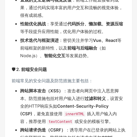
果，通过代码实现丰富的用户交互和流畅的视觉体验，
很有成就感。
性能优化挑战
：享受通过
代码拆分、懒加载、资源压缩
等手段提升应用性能，优化用户体验的过程。
技术迭代与框架演进
：密切关注并学习
Vue、React
等
前端框架的新特性，以及
前端与后端融合
（如
Node.js）、
智能化交互
等发展趋势。
🛡️ 2. 前端安全问题
前端常见的安全问题及防范措施主要包括：
跨站脚本攻击（XSS）
：攻击者向网页中注入恶意脚
本。防范措施包括对用户输入进行
过滤和转义
，设置安
全的HTTP响应头如
Content-Security-Policy
(CSP)
，避免直接使用
插入用户输入内
innerHTML
容，推荐使用
或安全的模板引擎。
textContent
跨站请求伪造（CSRF）
：诱导用户在已登录的网站上执