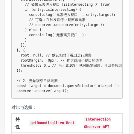
// 如果元素进入视口（isIntersecting 为 true）
if
(
entry
.
isIntersecting
)
{
      console
.
log
(
'元素进入视口!'
,
 entry
.
target
)
;
// 可选：在触发后停止观察该元素
// observer.unobserve(entry.target);
}
else
{
      console
.
log
(
'元素离开视口!'
)
;
}
}
)
;
}
,
{
  root
:
null
,
// 默认相对于视口进行观察
  rootMargin
:
'0px'
,
// 扩大或缩小视口的边界
  threshold
:
0.1
// 当元素10%可见时触发回调。可以是数组 [0, 0.2
}
)
;
// 2. 开始观察目标元素
const
 target 
=
 document
.
querySelector
(
'#target'
)
;
observer
.
observe
(
target
)
;
对比与选择
：
特
Intersection
getBoundingClientRect
性
Observer API