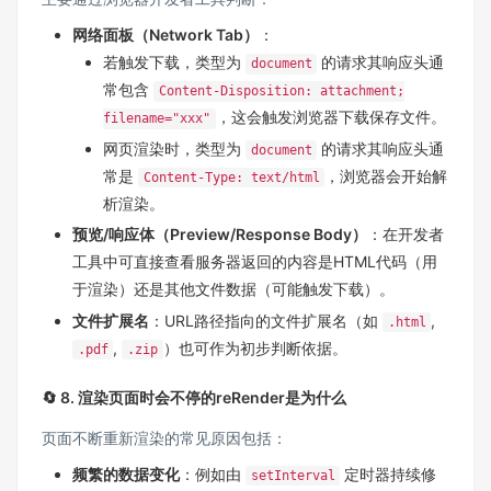
网络面板（Network Tab）
：
若触发下载，类型为
的请求其响应头通
document
常包含
Content-Disposition: attachment;
，这会触发浏览器下载保存文件。
filename="xxx"
网页渲染时，类型为
的请求其响应头通
document
常是
，浏览器会开始解
Content-Type: text/html
析渲染。
预览/响应体（Preview/Response Body）
：在开发者
工具中可直接查看服务器返回的内容是HTML代码（用
于渲染）还是其他文件数据（可能触发下载）。
文件扩展名
：URL路径指向的文件扩展名（如
,
.html
,
）也可作为初步判断依据。
.pdf
.zip
🔄 8. 渲染页面时会不停的reRender是为什么
页面不断重新渲染的常见原因包括：
频繁的数据变化
：例如由
定时器持续修
setInterval