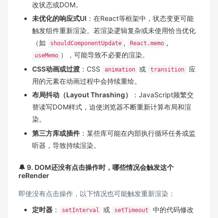
改状态或DOM。
未优化的响应式UI
：在React等框架中，状态变更可能
触发组件重新渲染。若渲染逻辑复杂或未使用恰当优化
（如
,
,
shouldComponentUpdate
React.memo
），可能导致不必要的渲染。
useMemo
CSS动画或过渡
：CSS
或
应
animation
transition
用的元素在动画过程中会持续重绘。
布局抖动（Layout Thrashing）
：JavaScript频繁交
替读写DOM样式，迫使浏览器不断重新计算布局和渲
染。
第三方库或插件
：某些库可能在内部执行循环任务或监
听器，导致持续渲染。
🔔 9. DOM还没有点击操作时，哪些情况会触发这个
reRender
即使没有点击操作，以下情况也可能触发重新渲染：
定时器
：
或
中的代码修改
setInterval
setTimeout