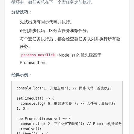
循环中，微任务总在下一个宏任务之前执行。
分析技巧
：
先找出所有同步代码并执行。
识别异步代码，区分宏任务和微任务。
每个宏任务执行后，都会检查微任务队列并执行所有微
任务。
(Node.js) 的优先级高于
process.nextTick
Promise.then。
经典示例
：
console
.
log
(
'1. 开始点餐'
)
;
// 同步代码，首先执行
setTimeout
(
(
)
=>
{
  console
.
log
(
'6. 取普通套餐'
)
;
// 宏任务，最后执行
}
,
0
)
;
new
Promise
(
(
resolve
)
=>
{
  console
.
log
(
'2. 正在做VIP套餐'
)
;
// Promise构造函数内的
resolve
(
)
;
}
)
.
then
(
(
)
=>
{