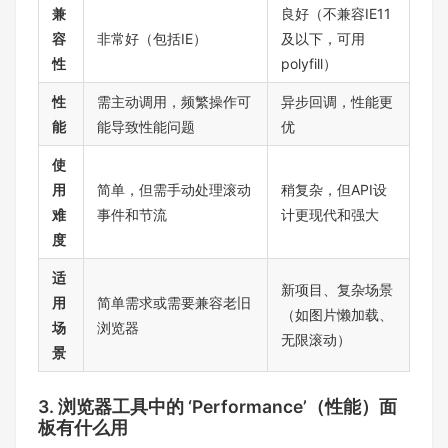
兼
良好（不兼容IE11
容
非常好（包括IE）
及以下，可用
性
polyfill）
性
需主动调用，频繁操作可
异步回调，性能更
能
能导致性能问题
优
使
用
简单，但需手动处理滚动
稍复杂，但API设
难
事件和节流
计更现代和强大
度
适
新项目、复杂场景
用
简单需求或需要兼容老旧
（如图片懒加载、
场
浏览器
无限滚动）
景
3. 浏览器工具中的 ‘Performance’（性能）面
板有什么用