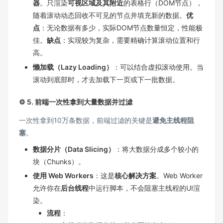
器
。只渲染
可视区域及其附近
的表格行（DOM节点），
随着滚动动态回收不可见的节点并填充新的数据。
优
点
：无论数据有多少，实际DOM节点数量恒定，性能极
佳。
缺点
：实现较为复杂，需要精确计算滚动位置和行
高。
懒加载（Lazy Loading）
：可以结合虚拟滚动使用。当
滚动到底部时，才去加载下一页或下一批数据。
⚙️ 5. 前端一次性拿到大量数据并过滤
一次性拿到10万条数据，前端过滤的关键是
避免主线程阻
塞
。
数据分片（Data Slicing）
：将大数据分成多个较小的
块（Chunks）。
使用 Web Workers
：这是
核心解决方案
。Web Worker
允许你在
后台线程
中运行脚本，不会阻塞主线程的UI渲
染。
流程
：