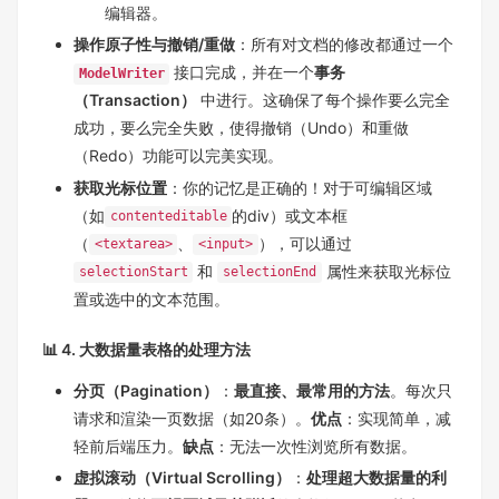
编辑器。
操作原子性与撤销/重做
：所有对文档的修改都通过一个
接口完成，并在一个
事务
ModelWriter
（Transaction）
中进行。这确保了每个操作要么完全
成功，要么完全失败，使得撤销（Undo）和重做
（Redo）功能可以完美实现。
获取光标位置
：你的记忆是正确的！对于可编辑区域
（如
的div）或文本框
contenteditable
（
、
），可以通过
<textarea>
<input>
和
属性来获取光标位
selectionStart
selectionEnd
置或选中的文本范围。
📊 4. 大数据量表格的处理方法
分页（Pagination）
：
最直接、最常用的方法
。每次只
请求和渲染一页数据（如20条）。
优点
：实现简单，减
轻前后端压力。
缺点
：无法一次性浏览所有数据。
虚拟滚动（Virtual Scrolling）
：
处理超大数据量的利