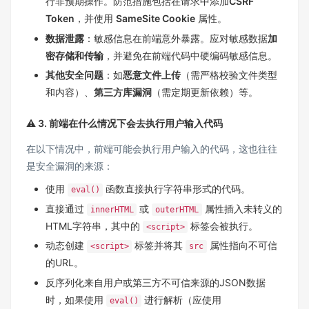
行非预期操作。防范措施包括在请求中添加
CSRF
Token
，并使用
SameSite Cookie
属性。
数据泄露
：敏感信息在前端意外暴露。应对敏感数据
加
密存储和传输
，并避免在前端代码中硬编码敏感信息。
其他安全问题
：如
恶意文件上传
（需严格校验文件类型
和内容）、
第三方库漏洞
（需定期更新依赖）等。
⚠️ 3. 前端在什么情况下会去执行用户输入代码
在以下情况中，前端可能会执行用户输入的代码，这也往往
是安全漏洞的来源：
使用
函数直接执行字符串形式的代码。
eval()
直接通过
或
属性插入未转义的
innerHTML
outerHTML
HTML字符串，其中的
标签会被执行。
<script>
动态创建
标签并将其
属性指向不可信
<script>
src
的URL。
反序列化来自用户或第三方不可信来源的JSON数据
时，如果使用
进行解析（应使用
eval()