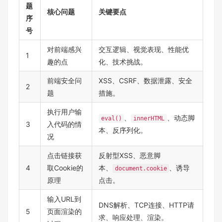
题
核心问题
关键要点
序
号
对前端感兴
交互逻辑、视觉表现、性能优
1
趣的点
化、技术挑战。
前端安全问
XSS、CSRF、数据泄露、安全
2
题
措施。
执行用户输
、
、动态脚
eval()
innerHTML
3
入代码的情
本、反序列化。
况
点击链接获
反射型XSS、恶意脚
4
取Cookie的
本、
、诱导
document.cookie
原理
点击。
输入URL到
DNS解析、TCP连接、HTTP请
5
页面渲染的
求、响应处理、渲染。