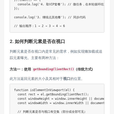
  console
.
log
(
'4. 取VIP套餐'
)
;
// 微任务，在本轮循环结束前执
}
)
;
console
.
log
(
'3. 继续点其他餐'
)
;
// 同步代码
// 输出顺序：1 → 2 → 3 → 4 → 6
2. 如何判断元素是否在视口
判断元素是否在视口内是常见的需求，例如实现懒加载或追
踪元素曝光。主要有两种方法：
方法一：使用
(传统方式)
getBoundingClientRect()
此方法返回元素的大小及其相对于
视口
的位置。
function
isElementInViewport
(
el
)
{
const
 rect 
=
 el
.
getBoundingClientRect
(
)
;
const
 windowHeight 
=
 window
.
innerHeight 
||
 document
.
do
const
 windowWidth 
=
 window
.
innerWidth 
||
 document
.
docu
// 判断元素是否与视口有交集（部分或全部可见）