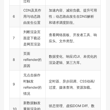
过程
CDN及其作
加速内容、减轻负载、提升可用
6
用与动态路
性；动态路由发生在DNS解析
由发生位置
和请求调度阶段。
判断渲染页
查看网络面板、开发者工具、响
7
面是下载还
应头、文件类型。
是网页渲染
页面
数据变化、响应式UI、未优化的
8
reRender的
渲染逻辑、第三方库。
原因
无点击操作
时触发
定时器、异步回调、CSS动画/
9
reRender的
过渡、媒体查询、资源加载。
情况
新数据触发
状态管理、虚拟DOM Diff、数
10
重新渲染的