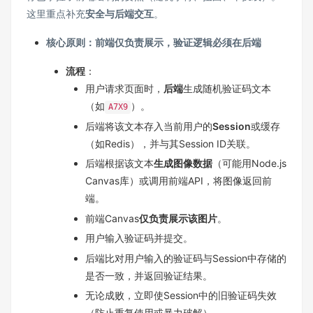
这里重点补充
安全与后端交互
。
核心原则：前端仅负责展示，验证逻辑必须在后端
流程
：
用户请求页面时，
后端
生成随机验证码文本
（如
）。
A7X9
后端将该文本存入当前用户的
Session
或缓存
（如Redis），并与其Session ID关联。
后端根据该文本
生成图像数据
（可能用Node.js
Canvas库）或调用前端API，将图像返回前
端。
前端Canvas
仅负责展示该图片
。
用户输入验证码并提交。
后端比对用户输入的验证码与Session中存储的
是否一致，并返回验证结果。
无论成败，立即使Session中的旧验证码失效
（防止重复使用或暴力破解）。