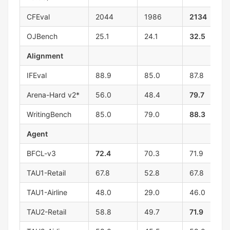
CFEval
2044
1986
2134
OJBench
25.1
24.1
32.5
Alignment
IFEval
88.9
85.0
87.8
Arena-Hard v2*
56.0
48.4
79.7
WritingBench
85.0
79.0
88.3
Agent
BFCL-v3
72.4
70.3
71.9
TAU1-Retail
67.8
52.8
67.8
TAU1-Airline
48.0
29.0
46.0
TAU2-Retail
58.8
49.7
71.9