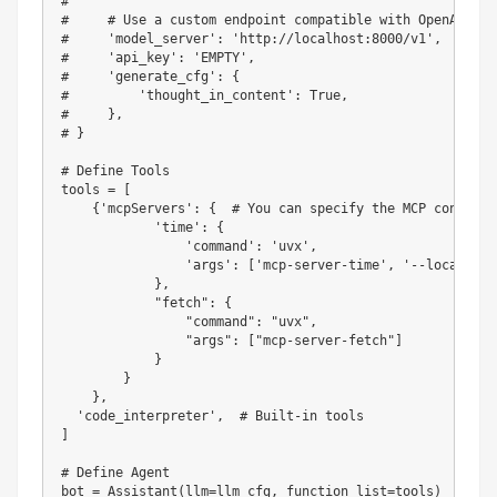
# 
#     # Use a custom endpoint compatible with OpenAI API
#     'model_server': 'http://localhost:8000/v1',  # api
#     'api_key': 'EMPTY',
#     'generate_cfg': {
#         'thought_in_content': True,
#     },
# }
# Define Tools
tools 
=
[
{
'mcpServers'
:
{
# You can specify the MCP configur
'time'
:
{
'command'
:
'uvx'
,
'args'
:
[
'mcp-server-time'
,
'--local-tim
}
,
"fetch"
:
{
"command"
:
"uvx"
,
"args"
:
[
"mcp-server-fetch"
]
}
}
}
,
'code_interpreter'
,
# Built-in tools
]
# Define Agent
bot 
=
 Assistant
(
llm
=
llm_cfg
,
 function_list
=
tools
)