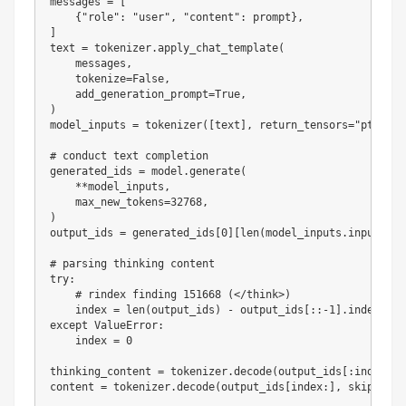
messages 
=
[
{
"role"
:
"user"
,
"content"
:
 prompt
}
,
]
text 
=
 tokenizer
.
apply_chat_template
(
    messages
,
    tokenize
=
False
,
    add_generation_prompt
=
True
,
)
model_inputs 
=
 tokenizer
(
[
text
]
,
 return_tensors
=
"pt"
)
.
to
# conduct text completion
generated_ids 
=
 model
.
generate
(
**
model_inputs
,
    max_new_tokens
=
32768
,
)
output_ids 
=
 generated_ids
[
0
]
[
len
(
model_inputs
.
input_ids
# parsing thinking content
try
:
# rindex finding 151668 (</think>)
    index 
=
len
(
output_ids
)
-
 output_ids
[
:
:
-
1
]
.
index
(
151
except
 ValueError
:
    index 
=
0
thinking_content 
=
 tokenizer
.
decode
(
output_ids
[
:
index
]
,
 
content 
=
 tokenizer
.
decode
(
output_ids
[
index
:
]
,
 skip_spec