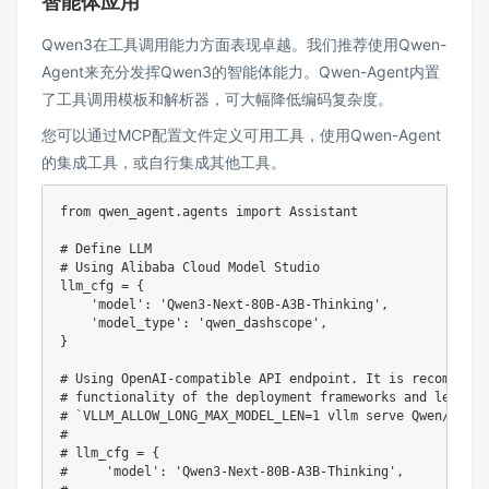
智能体应用
Qwen3在工具调用能力方面表现卓越。我们推荐使用
Qwen-
Agent
来充分发挥Qwen3的智能体能力。Qwen-Agent内置
了工具调用模板和解析器，可大幅降低编码复杂度。
您可以通过MCP配置文件定义可用工具，使用Qwen-Agent
的集成工具，或自行集成其他工具。
from
 qwen_agent
.
agents 
import
 Assistant

# Define LLM
# Using Alibaba Cloud Model Studio
llm_cfg 
=
{
'model'
:
'Qwen3-Next-80B-A3B-Thinking'
,
'model_type'
:
'qwen_dashscope'
,
}
# Using OpenAI-compatible API endpoint. It is recommende
# functionality of the deployment frameworks and let Qwe
# `VLLM_ALLOW_LONG_MAX_MODEL_LEN=1 vllm serve Qwen/Qwen3
#
# llm_cfg = {
#     'model': 'Qwen3-Next-80B-A3B-Thinking',