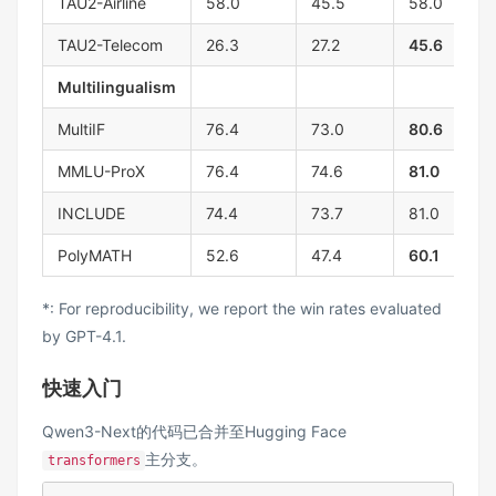
TAU2-Airline
58.0
45.5
58.0
TAU2-Telecom
26.3
27.2
45.6
Multilingualism
MultiIF
76.4
73.0
80.6
MMLU-ProX
76.4
74.6
81.0
INCLUDE
74.4
73.7
81.0
PolyMATH
52.6
47.4
60.1
*: For reproducibility, we report the win rates evaluated
by GPT-4.1.
快速入门
Qwen3-Next的代码已合并至Hugging Face
主分支。
transformers