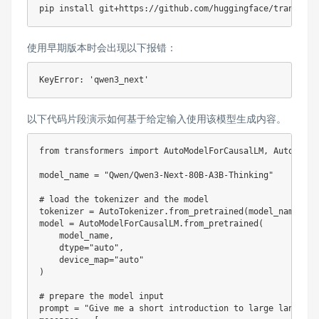
pip 
install
使用早期版本时会出现以下报错：
以下代码片段演示如何基于给定输入使用该模型生成内容。
from
 transformers 
import
 AutoModelForCausalLM
,
 AutoToken
model_name 
=
"Qwen/Qwen3-Next-80B-A3B-Thinking"
# load the tokenizer and the model
tokenizer 
=
 AutoTokenizer
.
from_pretrained
(
model_name
)
model 
=
 AutoModelForCausalLM
.
from_pretrained
(
    model_name
,
    dtype
=
"auto"
,
    device_map
=
"auto"
)
# prepare the model input
prompt 
=
"Give me a short introduction to large language