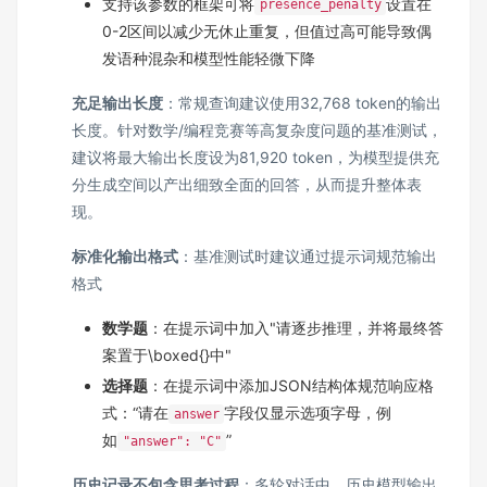
支持该参数的框架可将
设置在
presence_penalty
0-2区间以减少无休止重复，但值过高可能导致偶
发语种混杂和模型性能轻微下降
充足输出长度
：常规查询建议使用32,768 token的输出
长度。针对数学/编程竞赛等高复杂度问题的基准测试，
建议将最大输出长度设为81,920 token，为模型提供充
分生成空间以产出细致全面的回答，从而提升整体表
现。
标准化输出格式
：基准测试时建议通过提示词规范输出
格式
数学题
：在提示词中加入"请逐步推理，并将最终答
案置于\boxed{}中"
选择题
：在提示词中添加JSON结构体规范响应格
式：“请在
字段仅显示选项字母，例
answer
如
”
"answer": "C"
历史记录不包含思考过程
：多轮对话中，历史模型输出