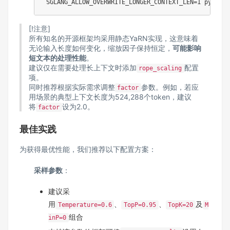
SGLANG_ALLOW_OVERWRITE_LONGER_CONTEXT_LEN
=
1
 python 
[!注意]
所有知名的开源框架均采用静态YaRN实现，这意味着
无论输入长度如何变化，缩放因子保持恒定，
可能影响
短文本的处理性能
。
建议仅在需要处理长上下文时添加
配置
rope_scaling
项。
同时推荐根据实际需求调整
参数。例如，若应
factor
用场景的典型上下文长度为524,288个token，建议
将
设为2.0。
factor
最佳实践
为获得最优性能，我们推荐以下配置方案：
采样参数
：
建议采
用
、
、
及
Temperature=0.6
TopP=0.95
TopK=20
M
组合
inP=0