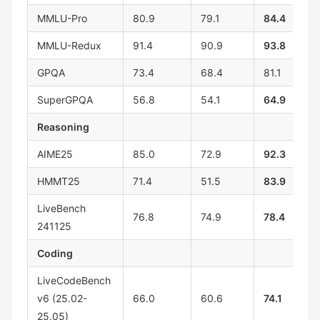
MMLU-Pro
80.9
79.1
84.4
MMLU-Redux
91.4
90.9
93.8
GPQA
73.4
68.4
81.1
SuperGPQA
56.8
54.1
64.9
Reasoning
AIME25
85.0
72.9
92.3
HMMT25
71.4
51.5
83.9
LiveBench
76.8
74.9
78.4
241125
Coding
LiveCodeBench
v6 (25.02-
66.0
60.6
74.1
25.05)