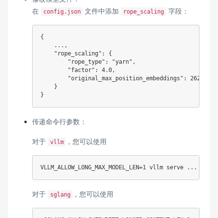
在
文件中添加
字段：
config.json
rope_scaling
{
...
,
"rope_scaling"
:
{
"rope_type"
:
"yarn"
,
"factor"
:
4.0
,
"original_max_position_embeddings"
:
262144
}
}
传递命令行参数：
对于
，您可以使用
vllm
VLLM_ALLOW_LONG_MAX_MODEL_LEN
=
1
 vllm serve 
..
. --rop
对于
，您可以使用
sglang