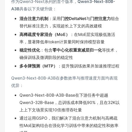
作为Qwen3-Next系列的首个版本，
Qwen3-Next-80B-
A3B
具备以下关键升级：
混合注意力机制
：采用
门控DeltaNet
与
门控注意力
组合
替代标准注意力，实现超长上下文的高效建模
高稀疏度专家混合（MoE）
：在MoE层实现极低激活
率，显著降低单token计算量同时保持模型容量
稳定性优化
：包含
零中心化权重衰减层归一化
等技术，
确保训练及微调阶段的稳定性
多令牌预测（MTP）
：提升预训练效果并加速推理过程
Qwen3-Next-80B-A3B在参数效率与推理速度方面均表现
优异：
Qwen3-Next-80B-A3B-Base在下游任务中超越
Qwen3-32B-Base，总训练成本降低90%，且在32K以
上上下文场景实现10倍推理吞吐量
通过运用
GSPO
，我们解决了混合注意力机制与高稀疏
性MoE架构结合在强化学习训练中带来的稳定性和效率