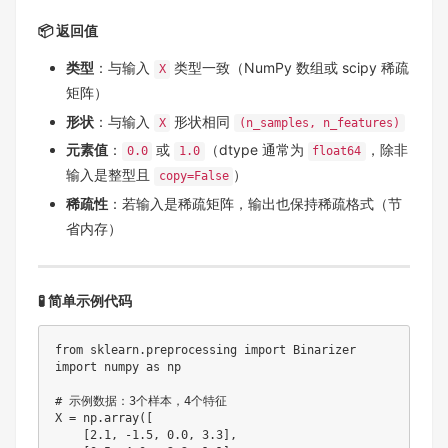
📦 返回值
类型
：与输入
类型一致（NumPy 数组或 scipy 稀疏
X
矩阵）
形状
：与输入
形状相同
X
(n_samples, n_features)
元素值
：
或
（dtype 通常为
，除非
0.0
1.0
float64
输入是整型且
）
copy=False
稀疏性
：若输入是稀疏矩阵，输出也保持稀疏格式（节
省内存）
🧪 简单示例代码
from
 sklearn
.
preprocessing 
import
import
 numpy 
as
 np

# 示例数据：3个样本，4个特征
X 
=
 np
.
array
(
[
[
2.1
,
-
1.5
,
0.0
,
3.3
]
,