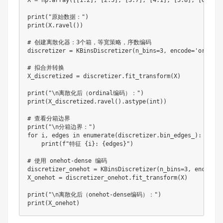
X 
=
 np
.
array
(
[
[
1.2
]
,
[
2.5
]
,
[
3.7
]
,
[
4.1
]
,
[
5.8
]
,
[
6.3
]
,
print
(
"原始数据："
)
print
(
X
.
ravel
(
)
)
# 创建离散化器：3个箱，等宽策略，序数编码
discretizer 
=
 KBinsDiscretizer
(
n_bins
=
3
,
 encode
=
'ordinal
# 拟合并转换
X_discretized 
=
 discretizer
.
fit_transform
(
X
)
print
(
"\n离散化后（ordinal编码）："
)
print
(
X_discretized
.
ravel
(
)
.
astype
(
int
)
)
# 查看分箱边界
print
(
"\n分箱边界："
)
for
 i
,
 edges 
in
enumerate
(
discretizer
.
bin_edges_
)
:
print
(
f"特征 
{
i
}
: 
{
edges
}
"
)
# 使用 onehot-dense 编码
discretizer_onehot 
=
 KBinsDiscretizer
(
n_bins
=
3
,
 encode
=
'
X_onehot 
=
 discretizer_onehot
.
fit_transform
(
X
)
print
(
"\n离散化后（onehot-dense编码）："
)
print
(
X_onehot
)