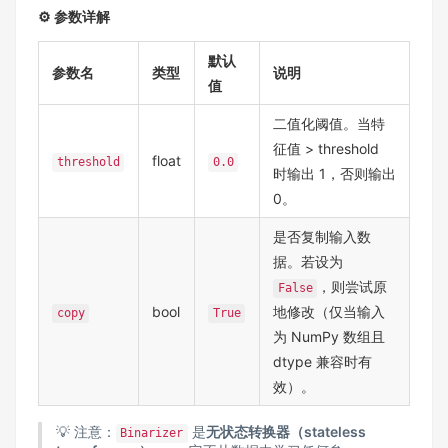
⚙️ 参数详解
默认
参数名
类型
说明
值
二值化阈值。当特
征值 > threshold
float
threshold
0.0
时输出 1，否则输出
0。
是否复制输入数
据。若设为
，则尝试原
False
bool
地修改（仅当输入
copy
True
为 NumPy 数组且
dtype 兼容时有
效）。
💡 注意：
是
无状态转换器（stateless
Binarizer