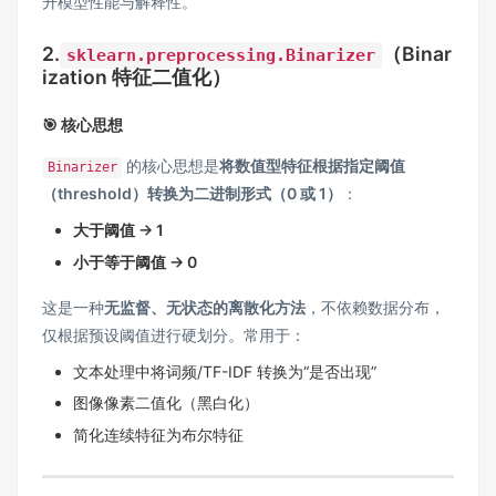
升模型性能与解释性。
2.
（Binar
sklearn.preprocessing.Binarizer
ization 特征二值化）
🎯 核心思想
的核心思想是
将数值型特征根据指定阈值
Binarizer
（threshold）转换为二进制形式（0 或 1）
：
大于阈值 → 1
小于等于阈值 → 0
这是一种
无监督、无状态的离散化方法
，不依赖数据分布，
仅根据预设阈值进行硬划分。常用于：
文本处理中将词频/TF-IDF 转换为“是否出现”
图像像素二值化（黑白化）
简化连续特征为布尔特征