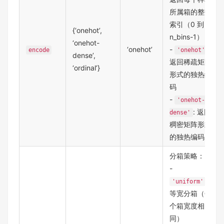
所属箱的整数
索引（0 到
{‘onehot’,
n_bins-1）
‘onehot-
‘onehot’
-
:
encode
'onehot'
dense’,
返回稀疏矩阵
‘ordinal’}
形式的独热编
码
-
'onehot-
: 返回
dense'
稠密矩阵形式
的独热编码
分箱策略：
-
:
'uniform'
等宽分箱（每
个箱宽度相
同）