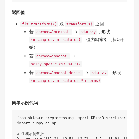
返回值
或
返回：
fit_transform(X)
transform(X)
若
→
，形状
encode='ordinal'
ndarray
，值为箱索引（从0开
(n_samples, n_features)
始）
若
→
encode='onehot'
scipy.sparse.csr_matrix
若
→
，形状
encode='onehot-dense'
ndarray
(n_samples, n_features * n_bins)
简单示例代码
from
 sklearn
.
preprocessing 
import
import
 numpy 
as
 np

# 生成示例数据