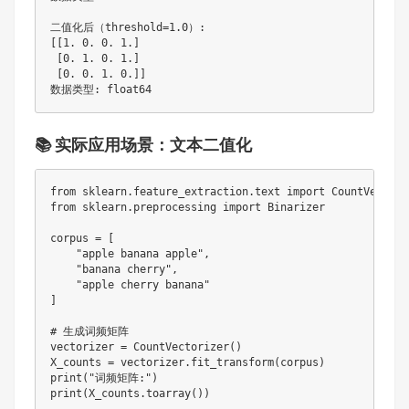
二值化后（threshold
=
1.0
）
:
[
[
1
.
0
.
0
.
1
.
]
[
0
.
1
.
0
.
1
.
]
[
0
.
0
.
1
.
0
.
]
]
数据类型
:
📚 实际应用场景：文本二值化
from
 sklearn
.
feature_extraction
.
text 
import
from
 sklearn
.
preprocessing 
import
 Binarizer

corpus 
=
[
"apple banana apple"
,
"banana cherry"
,
"apple cherry banana"
]
# 生成词频矩阵
vectorizer 
=
 CountVectorizer
(
)
X_counts 
=
 vectorizer
.
fit_transform
(
corpus
)
print
(
"词频矩阵:"
)
print
(
X_counts
.
toarray
(
)
)