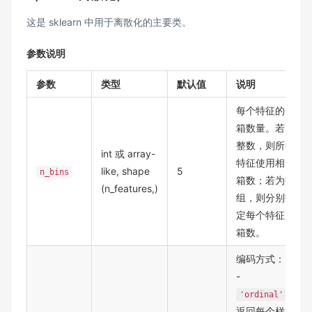
这是 sklearn 中用于离散化的主要类。
参数说明
参数
类型
默认值
说明
每个特征的分
箱数量。若为
整数，则所有
int 或 array-
特征使用相同
like, shape
5
n_bins
箱数；若为数
(n_features,)
组，则分别指
定每个特征的
箱数。
编码方式：
-
:
'ordinal'
返回每个样本