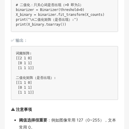
# 二值化：只关心词是否出现（>0 即为1）
binarizer 
=
 Binarizer
(
threshold
=
0
)
X_binary 
=
 binarizer
.
fit_transform
(
X_counts
)
print
(
"\n二值化矩阵（是否出现）:"
)
print
(
X_binary
.
toarray
(
)
)
✅ 输出：
词频矩阵
:
[
[
2
1
0
]
[
0
1
1
]
[
1
1
1
]
]
二值化矩阵（是否出现）
:
[
[
1
1
0
]
[
0
1
1
]
[
1
1
1
]
]
⚠️ 注意事项
阈值选择很重要
：例如图像常用 127（0~255），文本
常用 0。