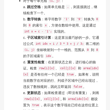
对于每个单元格
：
(i, j)
a.
跳过空格
：如果单元格是
，则直接跳过，继
.
续检查下一个。
b.
数字转换
：将字符数字
到
转换为
'1'
'9'
0
到
的索引
，方便在数组中使用。这是通过
8
x
实现的。
int x = c - '1';
c.
子区域索引计算
：这是算法最巧妙的一步。它通
过公式
将二维的
int idx = i / 3 * 3 + j / 3;
坐标映射到一个一维的、范围从
到
(i, j)
0
8
的子区域索引
。
idx
d.
重复性检查
：在更新状态之前，进行核心的验
证。检查
、
和
row[i][x]
col[j][x]
area[idx]
是否有任何一个已经是
。如果有，说明
[x]
true
当前数字在对应的行、列或子区域中已经出现过，
违反了数独规则，因此立即返回
。
false
e.
更新状态
：如果检查通过（即没有重复），则将
,
, 和
都设
row[i][x]
col[j][x]
area[idx][x]
置为
，表示这个数字现在已经在这些位置上
true