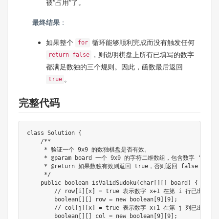
被“占用”了。
最终结果
：
如果整个
循环能够顺利完成而没有触发任何
for
，则说明棋盘上所有已填写的数字
return false
都满足数独的三个规则。因此，函数最后返回
。
true
完整代码
class
Solution
{
/**

     * 验证一个 9x9 的数独棋盘是否有效。

     * @param board 一个 9x9 的字符二维数组，包含数字 '1'-'9'
     * @return 如果数独有效则返回 true，否则返回 false

     */
public
boolean
isValidSudoku
(
char
[
]
[
]
 board
)
{
// row[i][x] = true 表示数字 x+1 在第 i 行已出现
boolean
[
]
[
]
 row 
=
new
boolean
[
9
]
[
9
]
;
// col[j][x] = true 表示数字 x+1 在第 j 列已出现
boolean
[
]
[
]
 col 
=
new
boolean
[
9
]
[
9
]
;