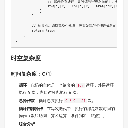
// 如果检查通过，则将该数字在对应的行、列和子
                row
[
i
]
[
x
]
=
 col
[
j
]
[
x
]
=
 area
[
idx
]
[
x
]
=
t
}
}
// 如果成功遍历完整个棋盘，没有发现任何违反规则的地方，
return
true
;
}
}
时空复杂度
时间复杂度：O(1)
循环
：代码的主体是一个嵌套的
循环，外层循环
for
执行 9 次，内层循环也执行 9 次。
总操作数
：循环总共执行
次。
9 * 9 = 81
循环内部操作
：在每次迭代中，执行的都是常数时间的
操作（数组访问、算术运算、条件判断、赋值）。
综合分析
：