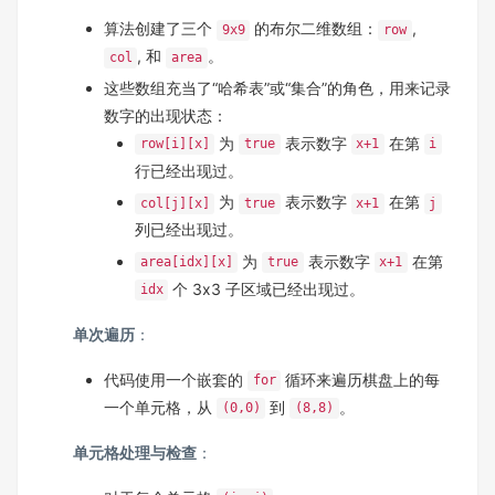
算法创建了三个
的布尔二维数组：
,
9x9
row
, 和
。
col
area
这些数组充当了“哈希表”或“集合”的角色，用来记录
数字的出现状态：
为
表示数字
在第
row[i][x]
true
x+1
i
行已经出现过。
为
表示数字
在第
col[j][x]
true
x+1
j
列已经出现过。
为
表示数字
在第
area[idx][x]
true
x+1
个 3x3 子区域已经出现过。
idx
单次遍历
：
代码使用一个嵌套的
循环来遍历棋盘上的每
for
一个单元格，从
到
。
(0,0)
(8,8)
单元格处理与检查
：