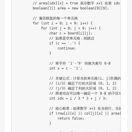
// area[idx][x] = true 表示数字 x+1 在第 idx 个
boolean
[
]
[
]
 area 
=
new
boolean
[
9
]
[
9
]
;
// 遍历棋盘的每一个单元格
for
(
int
 i 
=
0
;
 i 
<
9
;
 i
++
)
{
for
(
int
 j 
=
0
;
 j 
<
9
;
 j
++
)
{
char
 c 
=
 board
[
i
]
[
j
]
;
// 如果是空单元格，则跳过
if
(
c 
==
'.'
)
{
continue
;
}
// 将字符 '1'-'9' 转换为索引 0-8
int
 x 
=
 c 
-
'1'
;
// 关键公式：计算当前单元格(i, j)所属的 3x3 
// (i/3) 确定了行的大区域 (0, 1, 2)
// (j/3) 确定了列的大区域 (0, 1, 2)
// 两者结合可以唯一确定一个 0-8 的子区域索引
int
 idx 
=
 i 
/
3
*
3
+
 j 
/
3
;
// 核心检查：如果数字 x+1 在当前行、当前列
if
(
row
[
i
]
[
x
]
||
 col
[
j
]
[
x
]
||
 area
[
idx
]
[
return
false
;
}