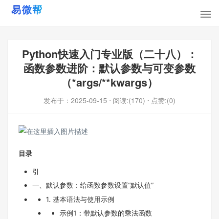
Python快速入门专业版（二十八）：
函数参数进阶：默认参数与可变参数
（*args/**kwargs）
发布于：
2025-09-15
⋅ 阅读:(170)
⋅ 点赞:(0)
目录
引
一、默认参数：给函数参数设置“默认值”
1. 基本语法与使用示例
示例1：带默认参数的乘法函数