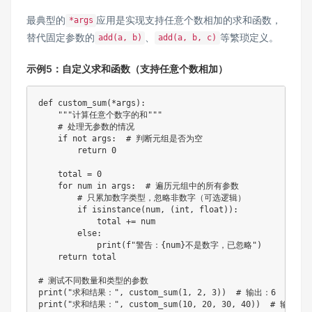
最典型的
应用是实现支持任意个数相加的求和函数，
*args
替代固定参数的
、
等繁琐定义。
add(a, b)
add(a, b, c)
示例5：自定义求和函数（支持任意个数相加）
def
custom_sum
(
*
args
)
:
"""计算任意个数字的和"""
# 处理无参数的情况
if
not
 args
:
# 判断元组是否为空
return
0
    total 
=
0
for
 num 
in
 args
:
# 遍历元组中的所有参数
# 只累加数字类型，忽略非数字（可选逻辑）
if
isinstance
(
num
,
(
int
,
float
)
)
:
            total 
+=
 num

else
:
print
(
f"警告：
{
num
}
不是数字，已忽略"
)
return
 total

# 测试不同数量和类型的参数
print
(
"求和结果："
,
 custom_sum
(
1
,
2
,
3
)
)
# 输出：6
print
(
"求和结果："
,
 custom_sum
(
10
,
20
,
30
,
40
)
)
# 输出：1