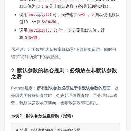
默认值为10；
是非默认参数（必须传递的参数）。
a
调用
时，只传递了
，
自动使用默认
multiply(5)
a=5
b
值10，计算
。
5×10=50
调用
时，
覆盖默认值，计
multiply(5, 3)
b=3
算
。
5×3=15
这种设计让函数在“大多数常规场景”下调用更简洁，同时保
留了“特殊场景”下的灵活性。
2. 默认参数的核心规则：必须放在非默认参数
之后
Python规定：
所有默认参数必须位于非默认参数的后面
。这
是因为函数解析参数时，会先处理位置参数，再处理默认参
数。若默认参数放在前面，会导致参数绑定混乱。
示例2：默认参数位置错误（报错）
# 错误：默认参数b放在非默认参数a前面