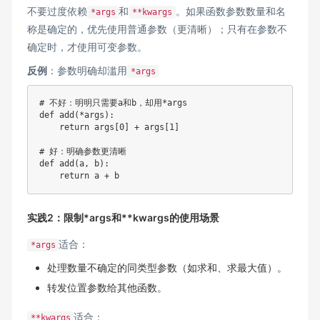
不要过度依赖
和
。如果函数参数数量和名
*args
**kwargs
称是确定的，优先使用普通参数（更清晰）；只有在参数不
确定时，才使用可变参数。
反例
：参数明确却滥用
*args
# 不好：明明只需要a和b，却用*args
def
add
(
*
args
)
:
return
 args
[
0
]
+
 args
[
1
]
# 好：明确参数更清晰
def
add
(
a
,
 b
)
:
return
 a 
+
实践2：限制*args和**kwargs的使用场景
适合：
*args
处理数量不确定的同类型参数（如求和、求最大值）。
转发位置参数给其他函数。
适合：
**kwargs