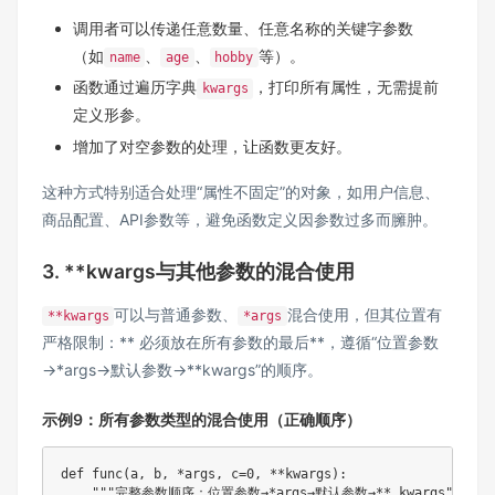
调用者可以传递任意数量、任意名称的关键字参数
（如
、
、
等）。
name
age
hobby
函数通过遍历字典
，打印所有属性，无需提前
kwargs
定义形参。
增加了对空参数的处理，让函数更友好。
这种方式特别适合处理“属性不固定”的对象，如用户信息、
商品配置、API参数等，避免函数定义因参数过多而臃肿。
3. **kwargs与其他参数的混合使用
可以与普通参数、
混合使用，但其位置有
**kwargs
*args
严格限制：** 必须放在所有参数的最后**，遵循“位置参数
→*args→默认参数→**kwargs”的顺序。
示例9：所有参数类型的混合使用（正确顺序）
def
func
(
a
,
 b
,
*
args
,
 c
=
0
,
**
kwargs
)
:
"""完整参数顺序：位置参数→*args→默认参数→** kwargs"""