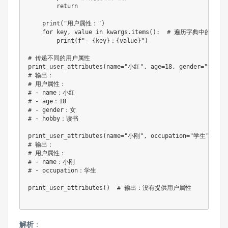
return
print
(
"用户属性："
)
for
 key
,
 value 
in
 kwargs
.
items
(
)
:
# 遍历字典中的键值
print
(
f"- 
{
key
}
：
{
value
}
"
)
# 传递不同的用户属性
print_user_attributes
(
name
=
"小红"
,
 age
=
18
,
 gender
=
"女"
,
 h
# 输出：
# 用户属性：
# - name：小红
# - age：18
# - gender：女
# - hobby：读书
print_user_attributes
(
name
=
"小刚"
,
 occupation
=
"学生"
)
# 输出：
# 用户属性：
# - name：小刚
# - occupation：学生
print_user_attributes
(
)
# 输出：没有提供用户属性
解析
：