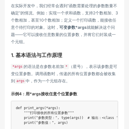
在实际开发中，我们经常会遇到“函数需要处理的参数数量不
确定”的情况。例如：实现一个求和函数，支持2个数相加、3
个数相加，甚至10个数相加；定义一个打印函数，能接收任
意个待打印的对象。这时，
可变参数*args
就能解决这个问
题——它可以接收任意数量的位置参数，并将它们封装成一
个元组。
1. 基本语法与工作原理
的语法是在参数名前加
（星号），表示该参数是可
*args
*
变位置参数。调用函数时，传递的所有位置参数都会被收集
到
中，作为一个元组存在。
args
示例4：用*args接收任意个位置参数
def
print_args
(
*
args
)
:
"""打印接收的所有位置参数"""
print
(
"参数类型："
,
type
(
args
)
)
# 输出：<class 'tuple
print
(
"参数值："
,
 args
)