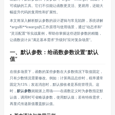
可或缺的工具。它们不仅能让函数更灵活、更易用，还能大
幅提升代码的复用性和扩展性。
本文将深入解析默认参数的设计逻辑与常见陷阱，系统讲解
*args和**kwargs的工作原理与使用场景，通过“动态求和”
“灵活配置”等实战案例，帮助你掌握这些进阶参数的精髓，
让函数设计从“满足基本需求”升级到“应对复杂场景”。
一、默认参数：给函数参数设置“默认
值”
在很多场景下，函数的某些参数在大多数情况下取值固定，
只有少数情况需要修改。例如：计算商品总价时，税率通常
固定为13%；发送消息时，默认接收者是系统管理员。这
时，
默认参数
就能派上用场——在函数定义时为参数指定默
认值，调用时可省略该参数，使用默认值；若有特殊需求，
再显式传递新值覆盖默认值。