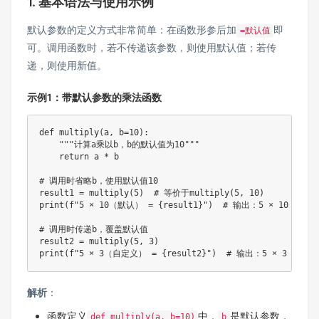
1. 基本语法与使用示例
默认参数的定义方式非常简单：在函数形参后加
即
=默认值
可。调用函数时，若不传递该参数，则使用默认值；若传
递，则使用新值。
示例1：带默认参数的乘法函数
def
multiply
(
a
,
 b
=
10
)
:
"""计算a乘以b，b的默认值为10"""
return
 a 
*
 b

# 调用时省略b，使用默认值10
result1 
=
 multiply
(
5
)
# 等价于multiply(5, 10)
print
(
f"5 × 10（默认） = 
{
result1
}
"
)
# 输出：5 × 10（默认）
# 调用时传递b，覆盖默认值
result2 
=
 multiply
(
5
,
3
)
print
(
f"5 × 3（自定义） = 
{
result2
}
"
)
# 输出：5 × 3（自定义
解析
：
函数定义
中，
是默认参数，
def multiply(a, b=10)
b