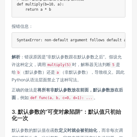
def
multiply
(
b
=
10
,
 a
)
:
return
 a 
*
报错信息：
解析
：错误原因是“非默认参数跟在默认参数之后”。假设允
许这种定义，调用
时，解释器无法判断
是
multiply(5)
5
给
（默认参数）还是
（非默认参数），导致歧义。因此
b
a
Python从语法层面禁止了这种写法。
正确的做法是
将所有非默认参数放在前面，默认参数放在后
面
，例如
。
def func(a, b, c=0, d=1): ...
3. 默认参数的“可变对象陷阱”：默认值只初始
化一次
默认参数的默认值在函数
定义时就会被初始化
，而非每次调