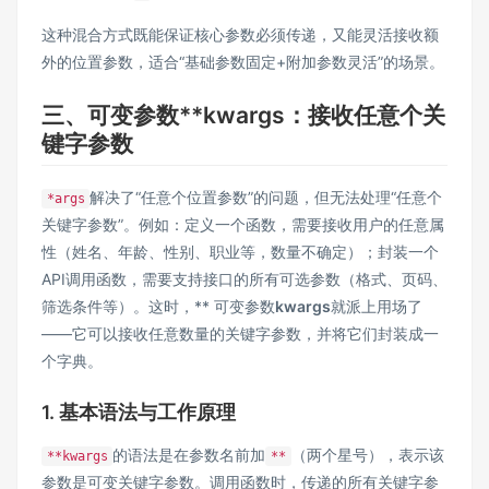
这种混合方式既能保证核心参数必须传递，又能灵活接收额
外的位置参数，适合“基础参数固定+附加参数灵活”的场景。
三、可变参数**kwargs：接收任意个关
键字参数
解决了“任意个位置参数”的问题，但无法处理“任意个
*args
关键字参数”。例如：定义一个函数，需要接收用户的任意属
性（姓名、年龄、性别、职业等，数量不确定）；封装一个
API调用函数，需要支持接口的所有可选参数（格式、页码、
筛选条件等）。这时，** 可变参数
kwargs
就派上用场了
——它可以接收任意数量的关键字参数，并将它们封装成一
个字典。
1. 基本语法与工作原理
的语法是在参数名前加
（两个星号），表示该
**kwargs
**
参数是可变关键字参数。调用函数时，传递的所有关键字参