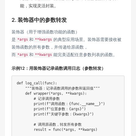
能，实现灵活封装。
2. 装饰器中的参数转发
装饰器（用于增强函数功能的函数）
是
和
的典型应用场景。装饰器需要接收被
*args
**kwargs
装饰函数的所有参数，并传递给原函数，
而
和
能完美适配任意参数列表的函数。
*args
**kwargs
示例12：用装饰器记录函数调用日志（参数转发）
def
log_call
(
func
)
:
"""装饰器：记录函数调用的参数和返回值"""
def
wrapper
(
*
args
,
**
kwargs
)
:
# 记录调用参数
print
(
f"调用函数：
{
func
.
__name__
}
"
)
print
(
f"位置参数：
{
args
}
"
)
print
(
f"关键字参数：
{
kwargs
}
"
)
# 调用原函数，转发所有参数
        result 
=
 func
(
*
args
,
**
kwargs
)