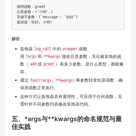
调用函数：greet

位置参数：('小明',)

关键字参数：{'message': '你好'}

解析
：
装饰器
中的
函数
log_call
wrapper
用
和
接收任意参数，无论被装饰的函
*args
**kwargs
数（
或
）有多少参数、是什么类型，都能兼
add
greet
容。
通过
将参数转发给原函数，确
func(*args, **kwargs)
保原函数正常执行。
这种方式让装饰器具有通用性，可应用于任何函数，无
需针对不同参数列表修改装饰器代码。
五、*args与**kwargs的命名规范与最
佳实践