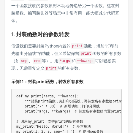
一个函数接收的参数原封不动地传递给另一个函数。这在封
装函数、编写装饰器等场景中非常有用，能大幅减少代码冗
余。
1. 封装函数时的参数转发
假设我们需要封装Python内置的
函数，增加“打印前
print
先输出分隔线”的功能，但又希望保留
函数的所有参数
print
（如
、
等）。用
和
可以轻松实
sep
end
*args
**kwargs
现，无需重复定义
的所有参数。
print
示例11：封装print函数，转发所有参数
def
my_print
(
*
args
,
**
kwargs
)
:
"""封装print函数，先打印分隔线，再转发所有参数给print"""
print
(
"-"
*
30
)
# 新增功能：打印分隔线
print
(
*
args
,
**
kwargs
)
# 转发所有参数给内置print
# 调用my_print，支持print的所有参数
my_print
(
"Hello, World!"
)
# 基本用法
my_print
(
1
,
2
,
3
,
 sep
=
" | "
)
# 使用sep参数