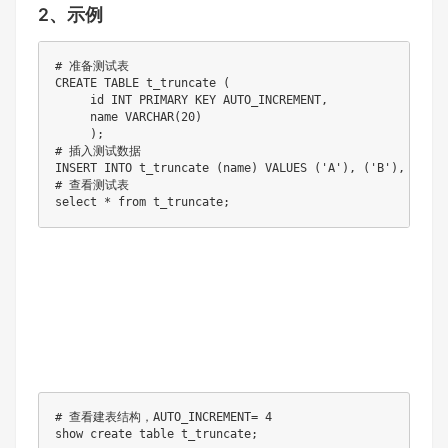
2、示例
# 准备测试表

CREATE TABLE t_truncate (

     id INT PRIMARY KEY AUTO_INCREMENT,

     name VARCHAR(20)

     );

# 插⼊测试数据

INSERT INTO t_truncate (name) VALUES ('A'), ('B'), ('C');
# 查看测试表

select * from t_truncate;
# 查看建表结构，AUTO_INCREMENT= 4

show create table t_truncate;