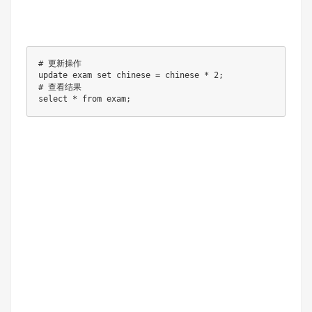
# 更新操作

update exam set chinese = chinese * 2;

# 查看结果

select * from exam;