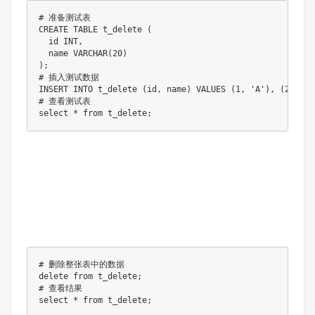
# 准备测试表

CREATE TABLE t_delete (

  id INT,

  name VARCHAR(20)

);

# 插⼊测试数据

INSERT INTO t_delete (id, name) VALUES (1, 'A'), (2, 'B'
# 查看测试表

select * from t_delete;
# 删除整张表中的数据

delete from t_delete;

# 查看结果

select * from t_delete;