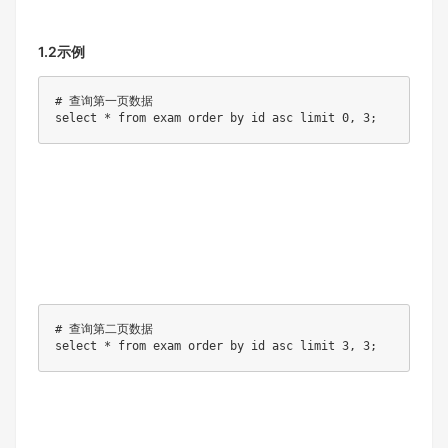
1.2示例
# 查询第⼀⻚数据

select * from exam order by id asc limit 0, 3;
# 查询第⼆⻚数据

select * from exam order by id asc limit 3, 3;