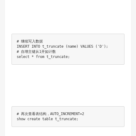
# 继续写⼊数据

INSERT INTO t_truncate (name) VALUES ('D');

# ⾃增主键从1开如计数

select * from t_truncate;
# 再次查看表结构，AUTO_INCREMENT=2

show create table t_truncate;