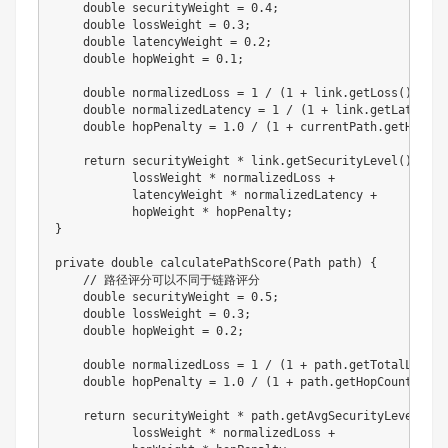
double
 securityWeight 
=
0.4
;
double
 lossWeight 
=
0.3
;
double
 latencyWeight 
=
0.2
;
double
 hopWeight 
=
0.1
;
double
 normalizedLoss 
=
1
/
(
1
+
 link
.
getLoss
(
)
)
;
double
 normalizedLatency 
=
1
/
(
1
+
 link
.
getLatency
(
double
 hopPenalty 
=
1.0
/
(
1
+
 currentPath
.
getHopCou
return
 securityWeight 
*
 link
.
getSecurityLevel
(
)
+
           lossWeight 
*
 normalizedLoss 
+
           latencyWeight 
*
 normalizedLatency 
+
           hopWeight 
*
 hopPenalty
;
}
private
double
calculatePathScore
(
Path
 path
)
{
// 路径评分可以不同于链路评分
double
 securityWeight 
=
0.5
;
double
 lossWeight 
=
0.3
;
double
 hopWeight 
=
0.2
;
double
 normalizedLoss 
=
1
/
(
1
+
 path
.
getTotalLoss
(
)
double
 hopPenalty 
=
1.0
/
(
1
+
 path
.
getHopCount
(
)
)
;
return
 securityWeight 
*
 path
.
getAvgSecurityLevel
(
)
+
           lossWeight 
*
 normalizedLoss 
+