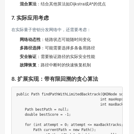
混合算法
：结合其他算法如Dijkstra或A*的优点
7. 实际应用考虑
在实际量子密钥分发网络中，还需要考虑：
网络动态性
：链路状态可能随时间变化
多路径选择
：可能需要选择多条备用路径
安全验证
：需要验证路径的实际安全性能
故障恢复
：路径中断时的快速恢复机制
8. 扩展实现：带有限回溯的贪心算法
public
Path
findPathWithLimitedBacktrack
(
QKDNode
 source
,
int
 maxHops
,
dou
int
 maxBacktrack
Path
 bestPath 
=
null
;
double
 bestScore 
=
-
1
;
for
(
int
 attempt 
=
0
;
 attempt 
<=
 maxBacktracks
;
 atte
Path
 currentPath 
=
new
Path
(
)
;