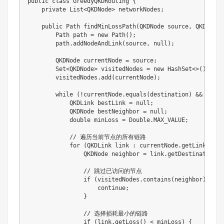
public
class
GreedyQKDRouting
{
private
List
<
QKDNode
>
 networkNodes
;
public
Path
findMinLossPath
(
QKDNode
 source
,
QKDNode
 
Path
 path 
=
new
Path
(
)
;
        path
.
addNodeAndLink
(
source
,
null
)
;
QKDNode
 currentNode 
=
 source
;
Set
<
QKDNode
>
 visitedNodes 
=
new
HashSet
<
>
(
)
;
        visitedNodes
.
add
(
currentNode
)
;
while
(
!
currentNode
.
equals
(
destination
)
&&
 path
.
QKDLink
 bestLink 
=
null
;
QKDNode
 bestNeighbor 
=
null
;
double
 minLoss 
=
Double
.
MAX_VALUE
;
// 遍历当前节点的所有链路
for
(
QKDLink
 link 
:
 currentNode
.
getLinks
(
)
)
QKDNode
 neighbor 
=
 link
.
getDestination
(
)
// 跳过已访问的节点
if
(
visitedNodes
.
contains
(
neighbor
)
)
{
continue
;
}
// 选择损耗最小的链路
if
(
link
.
getLoss
(
)
<
 minLoss
)
{