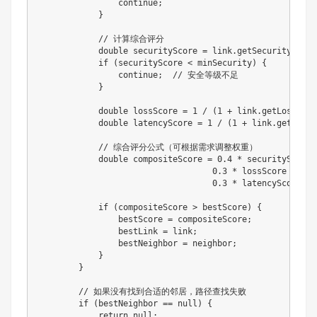
continue
;
}
// 计算综合评分
double
 securityScore 
=
 link
.
getSecurityLevel
if
(
securityScore 
<
 minSecurity
)
{
continue
;
// 安全等级不足
}
double
 lossScore 
=
1
/
(
1
+
 link
.
getLoss
(
)
)
;
double
 latencyScore 
=
1
/
(
1
+
 link
.
getLaten
// 综合评分公式（可根据需求调整权重）
double
 compositeScore 
=
0.4
*
 securityScore 
0.3
*
 lossScore 
+
0.3
*
 latencyScore
;
if
(
compositeScore 
>
 bestScore
)
{
                bestScore 
=
 compositeScore
;
                bestLink 
=
 link
;
                bestNeighbor 
=
 neighbor
;
}
}
// 如果没有找到合适的邻居，路径查找失败
if
(
bestNeighbor 
==
null
)
{
return
null
;