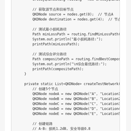
// 获取源节点和目标节点
QKDNode
 source 
=
 nodes
.
get
(
0
)
;
// 节点A
QKDNode
 destination 
=
 nodes
.
get
(
4
)
;
// 节点E
// 测试最小损耗路径
Path
 minLossPath 
=
 routing
.
findMinLossPath
(
sourc
System
.
out
.
println
(
"最小损耗路径:"
)
;
printPath
(
minLossPath
)
;
// 测试综合评分路径
Path
 compositePath 
=
 routing
.
findBestCompositePa
System
.
out
.
println
(
"\n综合最优路径:"
)
;
printPath
(
compositePath
)
;
}
private
static
List
<
QKDNode
>
createTestNetwork
(
)
{
// 创建5个节点
QKDNode
 nodeA 
=
new
QKDNode
(
"A"
,
"Location1"
,
0.
QKDNode
 nodeB 
=
new
QKDNode
(
"B"
,
"Location2"
,
0.
QKDNode
 nodeC 
=
new
QKDNode
(
"C"
,
"Location3"
,
0.
QKDNode
 nodeD 
=
new
QKDNode
(
"D"
,
"Location4"
,
0.
QKDNode
 nodeE 
=
new
QKDNode
(
"E"
,
"Location5"
,
0.
// 创建链路
// A-B: 损耗1.2dB, 安全等级0.8