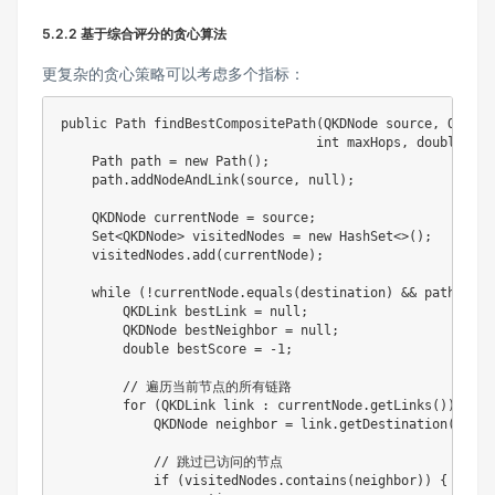
5.2.2 基于综合评分的贪心算法
更复杂的贪心策略可以考虑多个指标：
public
Path
findBestCompositePath
(
QKDNode
 source
,
QKDNod
int
 maxHops
,
double
 min
Path
 path 
=
new
Path
(
)
;
    path
.
addNodeAndLink
(
source
,
null
)
;
QKDNode
 currentNode 
=
 source
;
Set
<
QKDNode
>
 visitedNodes 
=
new
HashSet
<
>
(
)
;
    visitedNodes
.
add
(
currentNode
)
;
while
(
!
currentNode
.
equals
(
destination
)
&&
 path
.
getH
QKDLink
 bestLink 
=
null
;
QKDNode
 bestNeighbor 
=
null
;
double
 bestScore 
=
-
1
;
// 遍历当前节点的所有链路
for
(
QKDLink
 link 
:
 currentNode
.
getLinks
(
)
)
{
QKDNode
 neighbor 
=
 link
.
getDestination
(
)
;
// 跳过已访问的节点
if
(
visitedNodes
.
contains
(
neighbor
)
)
{