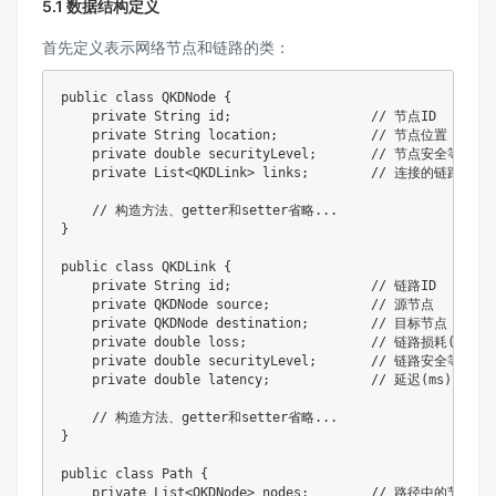
5.1 数据结构定义
首先定义表示网络节点和链路的类：
public
class
QKDNode
{
private
String
 id
;
// 节点ID
private
String
 location
;
// 节点位置
private
double
 securityLevel
;
// 节点安全等级(0-
private
List
<
QKDLink
>
 links
;
// 连接的链路
// 构造方法、getter和setter省略...
}
public
class
QKDLink
{
private
String
 id
;
// 链路ID
private
QKDNode
 source
;
// 源节点
private
QKDNode
 destination
;
// 目标节点
private
double
 loss
;
// 链路损耗(dB)
private
double
 securityLevel
;
// 链路安全等级(0-
private
double
 latency
;
// 延迟(ms)
// 构造方法、getter和setter省略...
}
public
class
Path
{
private
List
<
QKDNode
>
 nodes
;
// 路径中的节点序