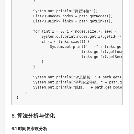
}
System
.
out
.
println
(
"路径详情:"
)
;
List
<
QKDNode
>
 nodes 
=
 path
.
getNodes
(
)
;
List
<
QKDLink
>
 links 
=
 path
.
getLinks
(
)
;
for
(
int
 i 
=
0
;
 i 
<
 nodes
.
size
(
)
;
 i
++
)
{
System
.
out
.
print
(
nodes
.
get
(
i
)
.
getId
(
)
)
;
if
(
i 
<
 links
.
size
(
)
)
{
System
.
out
.
print
(
" --("
+
 links
.
get
(
i
)
.
g
                               links
.
get
(
i
)
.
getLoss
(
)
+
                               links
.
get
(
i
)
.
getSecurityL
}
}
System
.
out
.
println
(
"\n总损耗: "
+
 path
.
getTotalLo
System
.
out
.
println
(
"平均安全等级: "
+
 path
.
getAvg
System
.
out
.
println
(
"跳数: "
+
 path
.
getHopCount
(
)
}
}
6. 算法分析与优化
6.1 时间复杂度分析