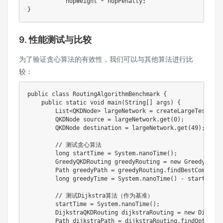
           hopWeight 
*
 hopPenalty
;
}
9. 性能测试与比较
为了验证贪心算法的有效性，我们可以与其他算法进行比
较：
public
class
RoutingAlgorithmBenchmark
{
public
static
void
main
(
String
[
]
 args
)
{
List
<
QKDNode
>
 largeNetwork 
=
createLargeTestNetw
QKDNode
 source 
=
 largeNetwork
.
get
(
0
)
;
QKDNode
 destination 
=
 largeNetwork
.
get
(
49
)
;
// 测试贪心算法
long
 startTime 
=
System
.
nanoTime
(
)
;
GreedyQKDRouting
 greedyRouting 
=
new
GreedyQKDRo
Path
 greedyPath 
=
 greedyRouting
.
findBestComposit
long
 greedyTime 
=
System
.
nanoTime
(
)
-
 startTime
;
// 测试Dijkstra算法（作为基准）
        startTime 
=
System
.
nanoTime
(
)
;
DijkstraQKDRouting
 dijkstraRouting 
=
new
Dijkstr
Path
 dijkstraPath 
=
 dijkstraRouting
.
findOptimalP