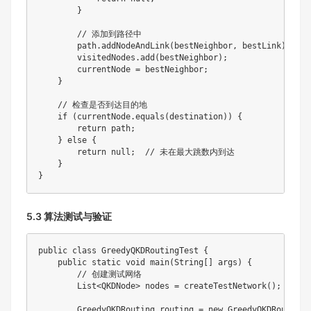
}
// 添加到路径中
        path
.
addNodeAndLink
(
bestNeighbor
,
 bestLink
)
;
        visitedNodes
.
add
(
bestNeighbor
)
;
        currentNode 
=
 bestNeighbor
;
}
// 检查是否到达目的地
if
(
currentNode
.
equals
(
destination
)
)
{
return
 path
;
}
else
{
return
null
;
// 未在最大跳数内到达
}
}
5.3 算法测试与验证
public
class
GreedyQKDRoutingTest
{
public
static
void
main
(
String
[
]
 args
)
{
// 创建测试网络
List
<
QKDNode
>
 nodes 
=
createTestNetwork
(
)
;
GreedyQKDRouting
 routing 
=
new
GreedyQKDRouting
(