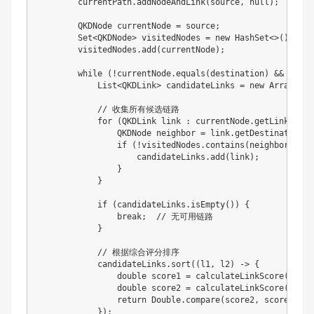
        currentPath
.
addNodeAndLink
(
source
,
null
)
;
QKDNode
 currentNode 
=
 source
;
Set
<
QKDNode
>
 visitedNodes 
=
new
HashSet
<
>
(
)
;
        visitedNodes
.
add
(
currentNode
)
;
while
(
!
currentNode
.
equals
(
destination
)
&&
 curre
List
<
QKDLink
>
 candidateLinks 
=
new
ArrayList
// 收集所有候选链路
for
(
QKDLink
 link 
:
 currentNode
.
getLinks
(
)
)
QKDNode
 neighbor 
=
 link
.
getDestination
(
)
if
(
!
visitedNodes
.
contains
(
neighbor
)
&&
 
                    candidateLinks
.
add
(
link
)
;
}
}
if
(
candidateLinks
.
isEmpty
(
)
)
{
break
;
// 无可用链路
}
// 根据综合评分排序
            candidateLinks
.
sort
(
(
l1
,
 l2
)
->
{
double
 score1 
=
calculateLinkScore
(
l1
,
 c
double
 score2 
=
calculateLinkScore
(
l2
,
 c
return
Double
.
compare
(
score2
,
 score1
)
;
}
)
;