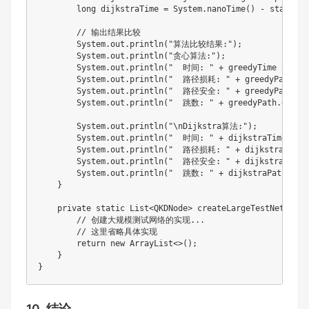
long
 dijkstraTime 
=
System
.
nanoTime
(
)
-
 startTim
// 输出结果比较
System
.
out
.
println
(
"算法比较结果:"
)
;
System
.
out
.
println
(
"贪心算法:"
)
;
System
.
out
.
println
(
"  时间: "
+
 greedyTime 
/
1e6
System
.
out
.
println
(
"  路径损耗: "
+
 greedyPath
.
ge
System
.
out
.
println
(
"  路径安全: "
+
 greedyPath
.
ge
System
.
out
.
println
(
"  跳数: "
+
 greedyPath
.
getHo
System
.
out
.
println
(
"\nDijkstra算法:"
)
;
System
.
out
.
println
(
"  时间: "
+
 dijkstraTime 
/
1
System
.
out
.
println
(
"  路径损耗: "
+
 dijkstraPath
.
System
.
out
.
println
(
"  路径安全: "
+
 dijkstraPath
.
System
.
out
.
println
(
"  跳数: "
+
 dijkstraPath
.
get
}
private
static
List
<
QKDNode
>
createLargeTestNetwork
(
// 创建大规模测试网络的实现...
// 这里省略具体实现
return
new
ArrayList
<
>
(
)
;
}
}
10. 结论