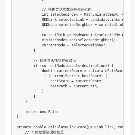
// 根据尝试次数选择候选链路
int
 selectedIndex 
=
Math
.
min
(
attempt
,
 candid
QKDLink
 selectedLink 
=
 candidateLinks
.
get
(
se
QKDNode
 selectedNeighbor 
=
 selectedLink
.
getD
            currentPath
.
addNodeAndLink
(
selectedNeighbor
,
            visitedNodes
.
add
(
selectedNeighbor
)
;
            currentNode 
=
 selectedNeighbor
;
}
// 检查是否找到有效路径
if
(
currentNode
.
equals
(
destination
)
)
{
double
 currentScore 
=
calculatePathScore
(
cur
if
(
currentScore 
>
 bestScore
)
{
                bestScore 
=
 currentScore
;
                bestPath 
=
 currentPath
;
}
}
}
return
 bestPath
;
}
private
double
calculateLinkScore
(
QKDLink
 link
,
Path
 cur
// 可根据需要调整权重