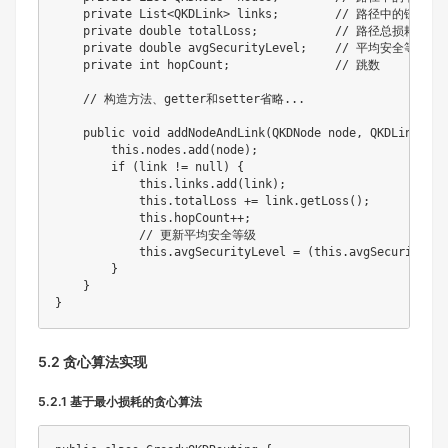
private
List
<
QKDLink
>
 links
;
// 路径中的链路序
private
double
 totalLoss
;
// 路径总损耗
private
double
 avgSecurityLevel
;
// 平均安全等级
private
int
 hopCount
;
// 跳数
// 构造方法、getter和setter省略...
public
void
addNodeAndLink
(
QKDNode
 node
,
QKDLink
 lin
this
.
nodes
.
add
(
node
)
;
if
(
link 
!=
null
)
{
this
.
links
.
add
(
link
)
;
this
.
totalLoss 
+=
 link
.
getLoss
(
)
;
this
.
hopCount
++
;
// 更新平均安全等级
this
.
avgSecurityLevel 
=
(
this
.
avgSecurityLev
}
}
}
5.2 贪心算法实现
5.2.1 基于最小损耗的贪心算法