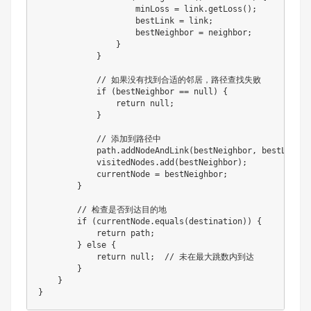
                    minLoss 
=
 link
.
getLoss
(
)
;
                    bestLink 
=
 link
;
                    bestNeighbor 
=
 neighbor
;
}
}
// 如果没有找到合适的邻居，路径查找失败
if
(
bestNeighbor 
==
null
)
{
return
null
;
}
// 添加到路径中
            path
.
addNodeAndLink
(
bestNeighbor
,
 bestLink
)
;
            visitedNodes
.
add
(
bestNeighbor
)
;
            currentNode 
=
 bestNeighbor
;
}
// 检查是否到达目的地
if
(
currentNode
.
equals
(
destination
)
)
{
return
 path
;
}
else
{
return
null
;
// 未在最大跳数内到达
}
}
}