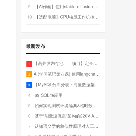
9
【AI作画】使用stable-diffusion-webui搭建AI作画平台
10
【选配电脑】CPU核显工作机控制预算5000
最新发布
【高并发内存池——项目】定长内存池——开胃小菜
1
AI(学习笔记第八课) 使用langchain的embedding models
2
【MySQL分库分表：海量数据架构的终极解决方案】
3
4
69-SQLite应用
5
如何实现测试环境隔离&临时数据库（pytest+SQLite）
6
基于“能量逆流泵“架构的220V AC至20V DC 300W高效电源设计
7
认知语义学的象似性原理对人工智能自然语言处理深层语义分析的影响与启示