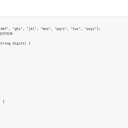
def", "ghi", "jkl", "mno", "pqrs", "tuv", "wxyz"};

径的字符串

tring digits) {

 {
