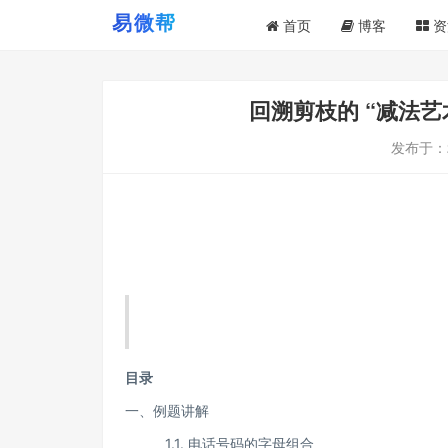
首页
博客
资
回溯剪枝的 “减法艺
发布于：
目录
一、例题讲解
1.1. 电话号码的字母组合