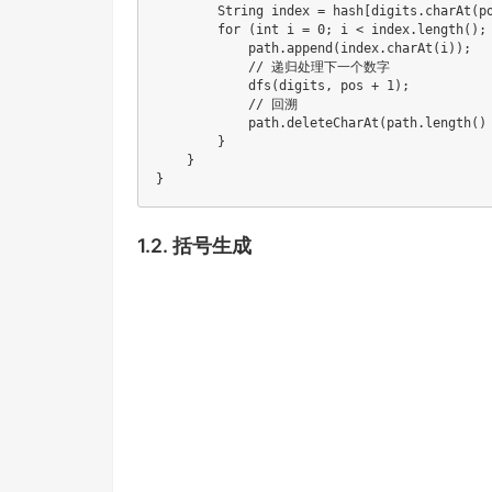
        String index = hash[digits.charAt(po
        for (int i = 0; i < index.length(); 
            path.append(index.charAt(i));

            // 递归处理下一个数字

            dfs(digits, pos + 1);

            // 回溯

            path.deleteCharAt(path.length() 
        }

    }

}
1.2.
括号生成