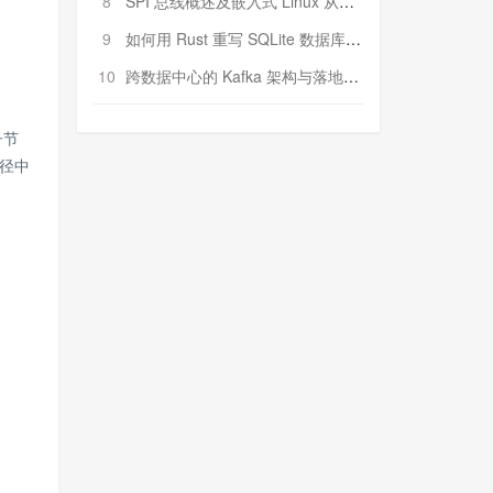
8
SPI 总线概述及嵌入式 Linux 从属 SPI 设备驱动程序开发（第二部分，实践）
9
如何用 Rust 重写 SQLite 数据库（二）:是否有市场空间？
10
跨数据中心的 Kafka 架构与落地实战
子节
径中