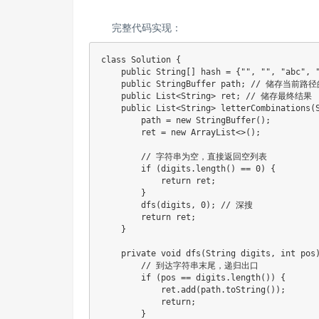
完整代码实现：
class Solution {

    public String[] hash = {"", "", "abc", "
    public StringBuffer path; // 储存当前路
    public List<String> ret; // 储存最终结果

    public List<String> letterCombinations(S
        path = new StringBuffer();

        ret = new ArrayList<>();

        // 字符串为空，直接返回空列表

        if (digits.length() == 0) {

            return ret;

        }

        dfs(digits, 0); // 深搜

        return ret;

    }

    private void dfs(String digits, int pos)
        // 到达字符串末尾，递归出口

        if (pos == digits.length()) {

            ret.add(path.toString());

            return;

        }
