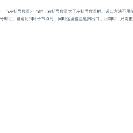
当左括号数量>=m时；右括号数量大于左括号数量时。递归方法不用
号即可。当遍历到叶子节点时，同时这里也是递归出口，回溯时，只需把