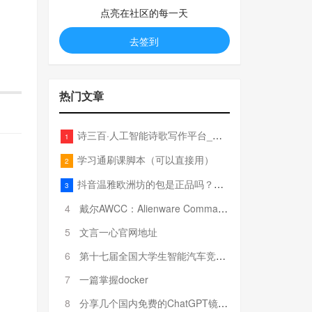
点亮在社区的每一天
去签到
热门文章
诗三百·人工智能诗歌写作平台_在线作诗机_藏头诗生成器_电脑对联_姓名作诗
1
学习通刷课脚本（可以直接用）
2
抖音温雅欧洲坊的包是正品吗？温雅卖的包为啥那么便宜？
3
4
戴尔AWCC：Alienware Command Center 故障排除方法，里面附有超全详解呦，快来快来，欢迎观看~
5
文言一心官网地址
6
第十七届全国大学生智能汽车竞赛全国总决赛参赛队伍奖项公告
7
一篇掌握docker
8
分享几个国内免费的ChatGPT镜像网址(亲测有效-4月25日更新)