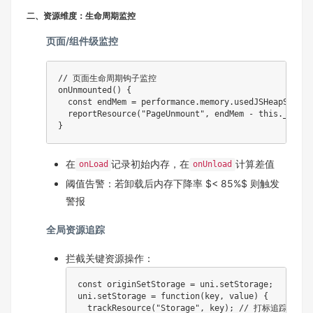
二、资源维度：生命周期监控
页面/组件级监控
// 页面生命周期钩子监控

onUnmounted() {

  const endMem = performance.memory.usedJSHeapSize;

  reportResource("PageUnmount", endMem - this._initMe
在
记录初始内存，在
计算差值
onLoad
onUnload
阈值告警：若卸载后内存下降率 $< 85%$ 则触发
警报
全局资源追踪
拦截关键资源操作：
const originSetStorage = uni.setStorage;

uni.setStorage = function(key, value) {

  trackResource("Storage", key); // 打标追踪
