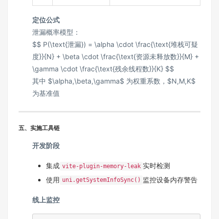
定位公式
泄漏概率模型：
$$ P(\text{泄漏}) = \alpha \cdot \frac{\text{堆栈可疑
度}}{N} + \beta \cdot \frac{\text{资源未释放数}}{M} +
\gamma \cdot \frac{\text{残余线程数}}{K} $$
其中 $\alpha,\beta,\gamma$ 为权重系数，$N,M,K$
为基准值
五、实施工具链
开发阶段
集成
实时检测
vite-plugin-memory-leak
使用
监控设备内存警告
uni.getSystemInfoSync()
线上监控