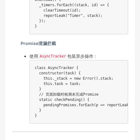
  _timers.forEach((stack, id) => {

    clearTimeout(id);

    reportLeak("Timer", stack); 

  });

Promise泄漏拦截
使用
包装异步操作：
AsyncTracker
class AsyncTracker {

  constructor(task) {

    this._stack = new Error().stack;

    this.task = task;

  }

  // 页面卸载时检测未完成Promise

  static checkPending() {

    pendingPromises.forEach(p => reportLeak("Pro
  }
