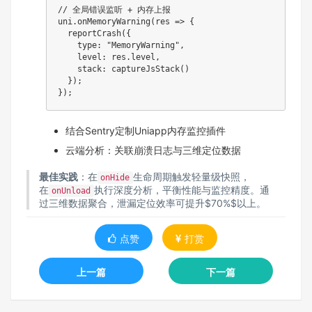
// 全局错误监听 + 内存上报

uni.onMemoryWarning(res => {

  reportCrash({

    type: "MemoryWarning", 

    level: res.level,

    stack: captureJsStack()

  });

结合Sentry定制Uniapp内存监控插件
云端分析：关联崩溃日志与三维定位数据
最佳实践
：在
生命周期触发轻量级快照，
onHide
在
执行深度分析，平衡性能与监控精度。通
onUnload
过三维数据聚合，泄漏定位效率可提升$70%$以上。
点赞
打赏
上一篇
下一篇