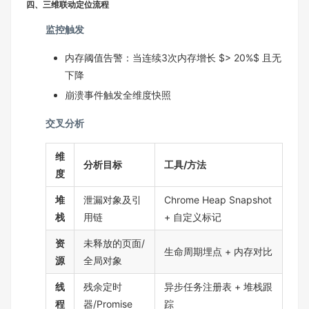
四、三维联动定位流程
监控触发
内存阈值告警：当连续3次内存增长 $> 20%$ 且无
下降
崩溃事件触发全维度快照
交叉分析
维
分析目标
工具/方法
度
堆
泄漏对象及引
Chrome Heap Snapshot
栈
用链
+ 自定义标记
资
未释放的页面/
生命周期埋点 + 内存对比
源
全局对象
线
残余定时
异步任务注册表 + 堆栈跟
程
器/Promise
踪