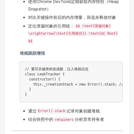
使用Chrome DevTools定期获取内存快照（Heap
Snapshot）
对比关键操作前后的内存增量，筛选未释放对象
定位泄漏对象的引用链：
$$ \text{泄漏对象}
\xrightarrow{\text{引用路径}} \text{GC Root}
$$
堆栈跟踪增强
// 重写关键类构造函数，注入堆栈信息

class LeakTracker {

  constructor() {

    this._creationStack = new Error().stack; // 
  }

通过
记录对象创建堆栈
Error().stack
结合快照中的
分析异常持有者
retainers