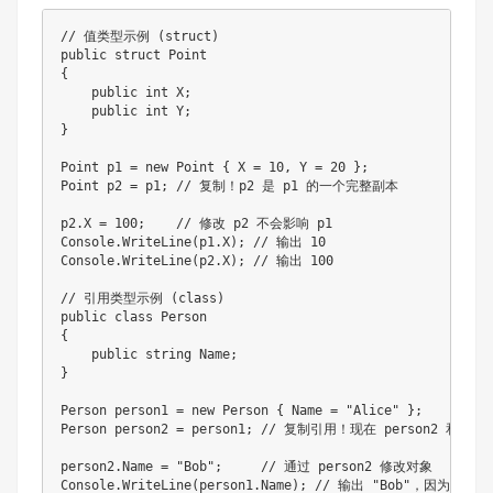
// 值类型示例 (struct)
public
struct
Point
{
public
int
 X
;
public
int
 Y
;
}
Point
 p1 
=
new
Point
{
 X 
=
10
,
 Y 
=
20
}
;
Point
 p2 
=
 p1
;
// 复制！p2 是 p1 的一个完整副本
p2
.
X 
=
100
;
// 修改 p2 不会影响 p1
Console
.
WriteLine
(
p1
.
X
)
;
// 输出 10
Console
.
WriteLine
(
p2
.
X
)
;
// 输出 100
// 引用类型示例 (class)
public
class
Person
{
public
string
 Name
;
}
Person
 person1 
=
new
Person
{
 Name 
=
"Alice"
}
;
Person
 person2 
=
 person1
;
// 复制引用！现在 person2 和 pe
person2
.
Name 
=
"Bob"
;
// 通过 person2 修改对象
Console
.
WriteLine
(
person1
.
Name
)
;
// 输出 "Bob"，因为 pe