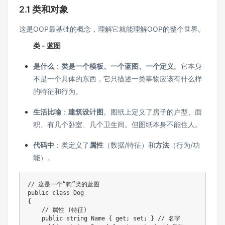
2.1 类和对象
这是OOP最基础的概念，理解它就能理解OOP的整个世界。
类 - 蓝图
是什么
：
类是一个模板、一个蓝图、一个定义
。它本身
不是一个具体的东西，它只描述一类事物应该有什么样
的特征和行为。
生活比喻
：
建筑设计图
。图纸上定义了房子的户型、面
积、有几个卧室、几个卫生间。但图纸本身不能住人。
代码中
：类定义了
属性
（数据/特征）和
方法
（行为/功
能）。
// 这是一个“狗”类的蓝图
public
class
Dog
{
// 属性 (特征)
public
string
 Name 
{
get
;
set
;
}
// 名字