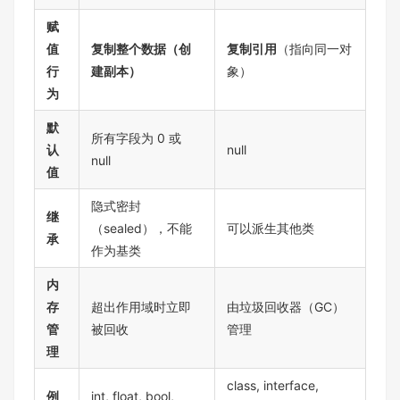
赋
值
复制整个数据（创
复制引用
（指向同一对
行
建副本）
象）
为
默
所有字段为 0 或
认
null
null
值
隐式密封
继
（sealed），不能
可以派生其他类
承
作为基类
内
存
超出作用域时立即
由垃圾回收器（GC）
管
被回收
管理
理
class, interface,
例
int, float, bool,