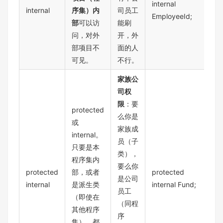
internal
internal
序集）内
司员工
EmployeeId;
部
可以访
能刷
问，对外
开，外
部项目不
面的人
可见。
不行。
家族公
司权
限
：要
protected
么你是
或
家族成
internal。
员（子
只要是本
类），
程序集内
要么你
protected
部，或者
protected
是公司
internal
是派生类
internal Fund;
员工
（即使在
（同程
其他程序
序
集），都