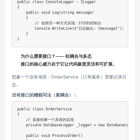
public
class
ConsoleLogger
:
ILogger
{
public
void
Log
(
string
 message
)
{
// 他用另一种方式实现：打印到控制台
        Console
.
WriteLine
(
$"日志输出: 
{
message
}
"
)
;
}
}
为什么需要接口？—— 松耦合与多态
接口的核心威力在于它让代码极度灵活和可扩展。
想象一个业务场景：OrderService（订单服务）需要记录日
志。
没有接口的糟糕写法（紧耦合）：
public
class
OrderService
{
// 直接依赖一个具体的实现
private
DatabaseLogger
 _logger 
=
new
DatabaseLogger
(
public
void
ProcessOrder
(
)