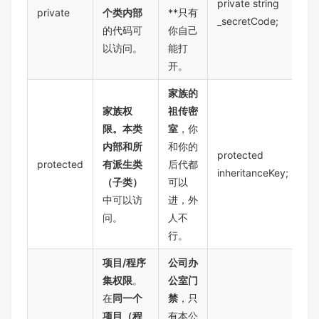
private string
private
个类内部
**只有
_secretCode;
的代码可
你自己
以访问。
能打
开。
家族的
家族权
祖传密
限。本类
室
，你
内部和所
和你的
protected
protected
有派生类
后代都
inheritanceKey;
（子类）
可以
中可以访
进，外
问。
人不
行。
项目/程序
公司办
集权限
。
公室门
在
同一个
禁
，只
项目（程
有本公