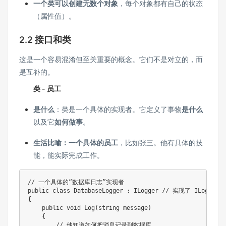
一个类可以创建无数个对象
，每个对象都有自己的状态
（属性值）。
2.2 接口和类
这是一个容易混淆但至关重要的概念。它们不是对立的，而
是互补的。
类 - 员工
是什么
：类是一个具体的实现者。它定义了事物
是什么
以及它
如何做事
。
生活比喻：
一个
具体的员工
，比如张三。他有具体的技
能，能实际完成工作。
// 一个具体的“数据库日志”实现者
public
class
DatabaseLogger
:
ILogger
// 实现了 ILogger
{
public
void
Log
(
string
 message
)
{
// 他知道如何把消息记录到数据库