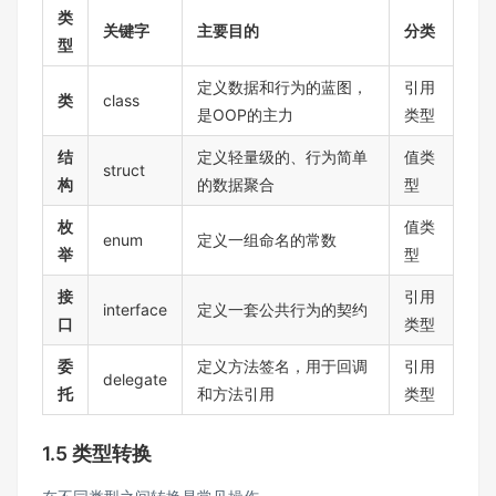
类
关键字
主要目的
分类
型
定义数据和行为的蓝图，
引用
类
class
是OOP的主力
类型
结
定义轻量级的、行为简单
值类
struct
构
的数据聚合
型
枚
值类
enum
定义一组命名的常数
举
型
接
引用
interface
定义一套公共行为的契约
口
类型
委
定义方法签名，用于回调
引用
delegate
托
和方法引用
类型
1.5 类型转换