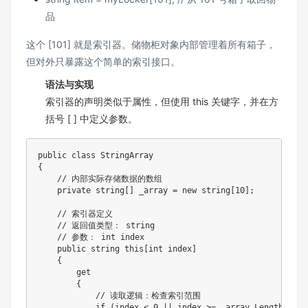
品
这个 [101] 就是索引器。储物柜对象内部管理着所有箱子，
但对外只暴露这个简单的索引接口。
语法与实现
索引器的声明类似于属性，但使用 this 关键字，并在方
括号 [ ] 中定义参数。
public
class
StringArray
{
// 内部实际存储数据的数组
private
string
[
]
 _array 
=
new
string
[
10
]
;
// 索引器定义
// 返回值类型： string
// 参数： int index
public
string
this
[
int
 index
]
{
get
{
// 读取逻辑：检查索引范围
if
(
index 
<
0
||
 index 
>=
 _array
.
Length
)