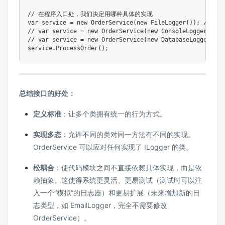
// 在程序入口处，我们决定用哪种具体的实现
var
 service 
=
new
OrderService
(
new
FileLogger
(
)
)
;
// 
// var service = new OrderService(new ConsoleLogger
// var service = new OrderService(new DatabaseLogg
service
.
ProcessOrder
(
)
;
总结接口的好处：
定义标准
：让多个类拥有统一的行为方式。
实现多态
：允许不同的类对同一方法有不同的实现。
OrderService 可以应对任何实现了 ILogger 的类。
松耦合
：使代码模块之间不直接依赖具体实现，而是依
赖抽象。这使得系统更灵活、更易测试（测试时可以注
入一个“模拟”的日志器）和更易扩展（未来增加新的日
志类型，如 EmailLogger，完全不需要修改
OrderService）。