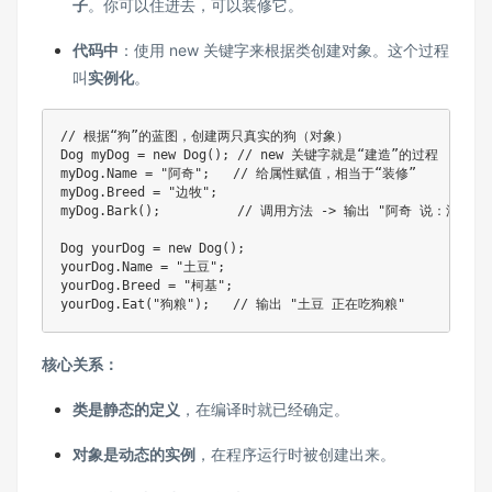
子
。你可以住进去，可以装修它。
代码中
：使用 new 关键字来根据类创建对象。这个过程
叫
实例化
。
// 根据“狗”的蓝图，创建两只真实的狗（对象）
Dog
 myDog 
=
new
Dog
(
)
;
// new 关键字就是“建造”的过程
myDog
.
Name 
=
"阿奇"
;
// 给属性赋值，相当于“装修”
myDog
.
Breed 
=
"边牧"
;
myDog
.
Bark
(
)
;
// 调用方法 -> 输出 "阿奇 说：汪汪！
Dog
 yourDog 
=
new
Dog
(
)
;
yourDog
.
Name 
=
"土豆"
;
yourDog
.
Breed 
=
"柯基"
;
yourDog
.
Eat
(
"狗粮"
)
;
// 输出 "土豆 正在吃狗粮"
核心关系：
类是静态的定义
，在编译时就已经确定。
对象是动态的实例
，在程序运行时被创建出来。