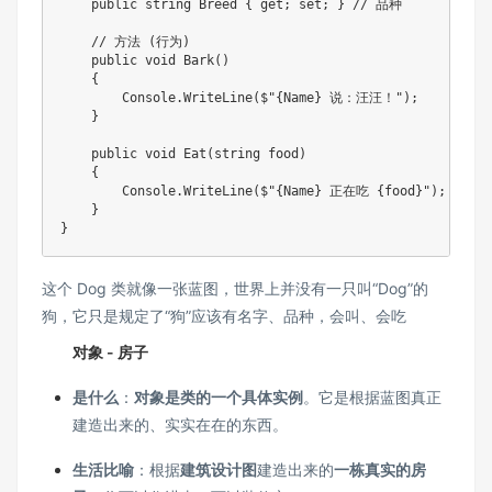
public
string
 Breed 
{
get
;
set
;
}
// 品种
// 方法 (行为)
public
void
Bark
(
)
{
        Console
.
WriteLine
(
$"
{
Name
}
 说：汪汪！"
)
;
}
public
void
Eat
(
string
 food
)
{
        Console
.
WriteLine
(
$"
{
Name
}
 正在吃 
{
food
}
"
)
;
}
}
这个 Dog 类就像一张蓝图，世界上并没有一只叫“Dog”的
狗，它只是规定了“狗”应该有名字、品种，会叫、会吃
对象 - 房子
是什么
：
对象是类的一个具体实例
。它是根据蓝图真正
建造出来的、实实在在的东西。
生活比喻
：根据
建筑设计图
建造出来的
一栋真实的房