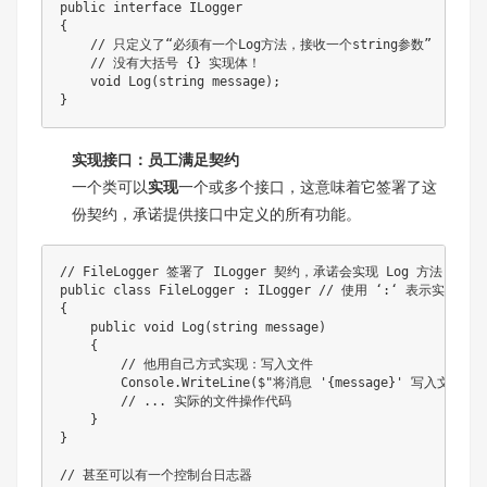
public
interface
ILogger
{
// 只定义了“必须有一个Log方法，接收一个string参数”
// 没有大括号 {} 实现体！
void
Log
(
string
 message
)
;
}
实现接口：员工满足契约
一个类可以
实现
一个或多个接口，这意味着它签署了这
份契约，承诺提供接口中定义的所有功能。
// FileLogger 签署了 ILogger 契约，承诺会实现 Log 方法
public
class
FileLogger
:
ILogger
// 使用 ‘:‘ 表示实现接口
{
public
void
Log
(
string
 message
)
{
// 他用自己方式实现：写入文件
        Console
.
WriteLine
(
$"将消息 '
{
message
}
' 写入文件...
// ... 实际的文件操作代码
}
}
// 甚至可以有一个控制台日志器