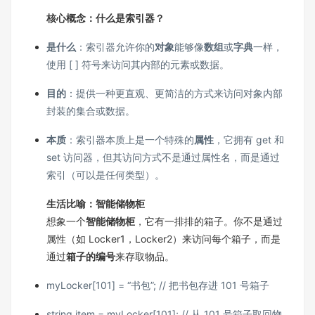
核心概念：什么是索引器？
是什么
：索引器允许你的
对象
能够像
数组
或
字典
一样，
使用 [ ] 符号来访问其内部的元素或数据。
目的
：提供一种更直观、更简洁的方式来访问对象内部
封装的集合或数据。
本质
：索引器本质上是一个特殊的
属性
，它拥有 get 和
set 访问器，但其访问方式不是通过属性名，而是通过
索引（可以是任何类型）。
生活比喻：智能储物柜
想象一个
智能储物柜
，它有一排排的箱子。你不是通过
属性（如 Locker1，Locker2）来访问每个箱子，而是
通过
箱子的编号
来存取物品。
myLocker[101] = “书包”; // 把书包存进 101 号箱子
string item = myLocker[101]; // 从 101 号箱子取回物