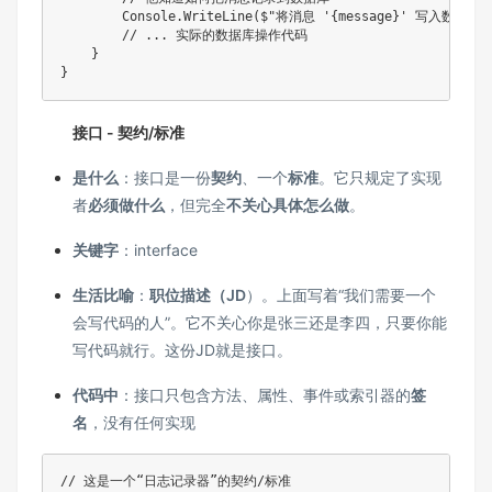
        Console
.
WriteLine
(
$"将消息 '
{
message
}
' 写入数据库..
// ... 实际的数据库操作代码
}
}
接口 - 契约/标准
是什么
：接口是一份
契约
、一个
标准
。它只规定了实现
者
必须做什么
，但完全
不关心具体怎么做
。
关键字
：interface
生活比喻
：
职位描述（JD
）。上面写着“我们需要一个
会写代码的人”。它不关心你是张三还是李四，只要你能
写代码就行。这份JD就是接口。
代码中
：接口只包含方法、属性、事件或索引器的
签
名
，没有任何实现
// 这是一个“日志记录器”的契约/标准