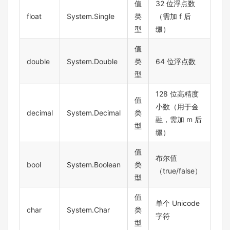
值
32 位浮点数
float
System.Single
类
（需加 f 后
型
缀）
值
double
System.Double
类
64 位浮点数
型
128 位高精度
值
小数（用于金
decimal
System.Decimal
类
融，需加 m 后
型
缀）
值
布尔值
bool
System.Boolean
类
（true/false）
型
值
单个 Unicode
char
System.Char
类
字符
型