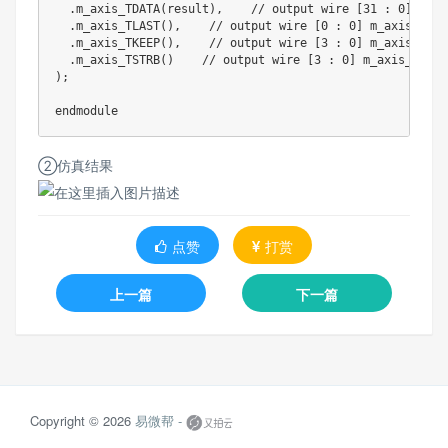
  .m_axis_TDATA(result),    // output wire [31 : 0] m_axi
  .m_axis_TLAST(),    // output wire [0 : 0] m_axis_TLAST
  .m_axis_TKEEP(),    // output wire [3 : 0] m_axis_TKEEP
  .m_axis_TSTRB()    // output wire [3 : 0] m_axis_TSTRB

);

②仿真结果
点赞
打赏
上一篇
下一篇
Copyright © 2026
易微帮 -