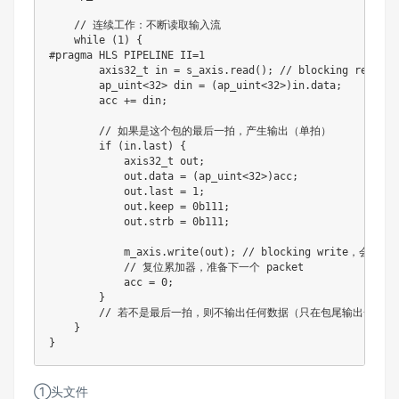
    // 连续工作：不断读取输入流

    while (1) {

#pragma HLS PIPELINE II=1

        axis32_t in = s_axis.read(); // blocking read
        ap_uint<32> din = (ap_uint<32>)in.data;

        acc += din;

        // 如果是这个包的最后一拍，产生输出（单拍）

        if (in.last) {

            axis32_t out;

            out.data = (ap_uint<32>)acc;

            out.last = 1;

            out.keep = 0b111;

            out.strb = 0b111;

            m_axis.write(out); // blocking write，会等待下
            // 复位累加器，准备下一个 packet

            acc = 0;

        }

        // 若不是最后一拍，则不输出任何数据（只在包尾输出一次）

    }

①头文件