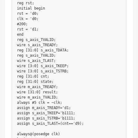
reg rst;

initial begin

rst = 'd0;

clk = 'd0;

#200;

rst = 'd1;

end

reg s_axis_TVALID;

wire s_axis_TREADY;

reg [31:0] s_axis_TDATA;

reg s_axis_TVALID;

wire s_axis_TLAST;

wire [3:0] s_axis_TKEEP;

wire [3:0] s_axis_TSTRB;

reg [31:0] cnt;

reg [31:0] state;

wire m_axis_TREADY;

wire [31:0] result;

wire m_axis_TVALID;

always #5 clk = ~clk;  

assign m_axis_TREADY='d1;

assign s_axis_TKEEP='b1111;

assign s_axis_TSTRB='b1111;

assign s_axis_TLAST=(cnt=='d9);

always@(posedge clk)
