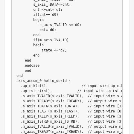
        s_axis_TDATA<=cnt;

        cnt <=cnt+'d1;  

        if(cnt=='d9)

        begin

           s_axis_TVALID <='d0; 

           cnt='d0;

        end 

        if(m_axis_TVALID)

        begin

            state <='d2;

        end

    end

    endcase

    end 

end

axis_accum_0 hello_world (

  .ap_clk(clk),                // input wire ap_clk

  .ap_rst_n(rst),            // input wire ap_rst_n

  .s_axis_TVALID(s_axis_TVALID),  // input wire s_axis_TV
  .s_axis_TREADY(s_axis_TREADY),  // output wire s_axis_T
  .s_axis_TDATA(s_axis_TDATA),    // input wire [31 : 0]
  .s_axis_TLAST(s_axis_TLAST),    // input wire [0 : 0] 
  .s_axis_TKEEP(s_axis_TKEEP),    // input wire [3 : 0] 
  .s_axis_TSTRB(s_axis_TSTRB),    // input wire [3 : 0] 
  .m_axis_TVALID(m_axis_TVALID),  // output wire m_axis_T
  .m_axis_TREADY(m_axis_TREADY),  // input wire m_axis_TR