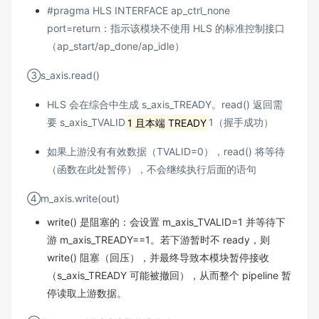
#pragma HLS INTERFACE ap_ctrl_none
port=return：指示该模块不使用 HLS 的标准控制接口
（ap_start/ap_done/ap_idle）
③s_axis.read()
HLS 会在综合中生成 s_axis_TREADY。read() 返回需
要 s_axis_TVALID
1 且本端 TREADY
1（握手成功）
如果上游没有有效数据（TVALID=0），read() 将等待
（函数在此处暂停），不会继续执行后面的语句
④m_axis.write(out)
write() 是阻塞的：会设置 m_axis_TVALID=1 并等待下
游 m_axis_TREADY==1。若下游暂时不 ready，则
write() 阻塞（回压），并最终导致本模块暂停接收
（s_axis_TREADY 可能被撤回），从而整个 pipeline 暂
停读取上游数据。