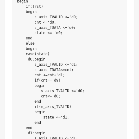
begin

    if(!rst)

    begin

        s_axis_TVALID <='d0;

        cnt <='d0;

        s_axis_TDATA <='d0;

        state <= 'd0;

    end

    else 

    begin

    case(state)

    'd0:begin

        s_axis_TVALID <='d1;

        s_axis_TDATA<=cnt;

        cnt <=cnt+'d1;  

        if(cnt=='d9)

        begin

           s_axis_TVALID <='d0; 

           cnt<='d0;

        end 

        if(m_axis_TVALID)

        begin

            state <='d1;

        end

    end

    'd1:begin

        s_axis_TVALID <='d1;
