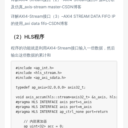
及仿真_axis-stream master-CSDN博客
详解AXI4-Stream接口（3）–AXI4 STREAM DATA FIFO IP
的使用_axi data fifo-CSDN博客
（2）HLS程序
程序的功能就是利用AXI4-Stream接口输入一些数据，然后
输出这些数据的累计和
#include <ap_int.h>

#include <hls_stream.h>

#include <ap_axi_sdata.h>

typedef ap_axiu<32,0,0,0> axis32_t;

void axis_accum(hls::stream<axis32_t> &s_axis, hls::stre
#pragma HLS INTERFACE axis port=s_axis

#pragma HLS INTERFACE axis port=m_axis

#pragma HLS INTERFACE ap_ctrl_none port=return

    // 内部累加器

    ap_uint<32> acc = 0;
