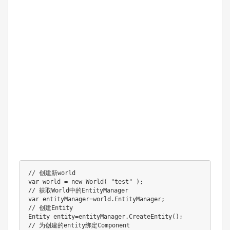
// 创建新world

var world = new World( "test" ); 

// 获取World中的EntityManager

var entityManager=world.EntityManager;

// 创建Entity

Entity entity=entityManager.CreateEntity();

// 为创建的entity绑定Component
