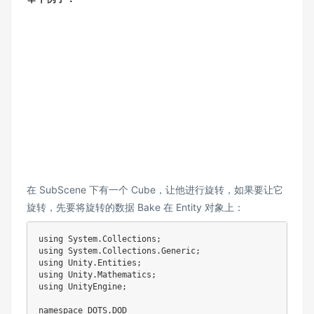
在 SubScene 下有一个 Cube，让他进行旋转，如果要让它
旋转，先要将旋转的数据 Bake 在 Entity 对象上：
using System.Collections;

using System.Collections.Generic;

using Unity.Entities;

using Unity.Mathematics;

using UnityEngine;

namespace DOTS.DOD
