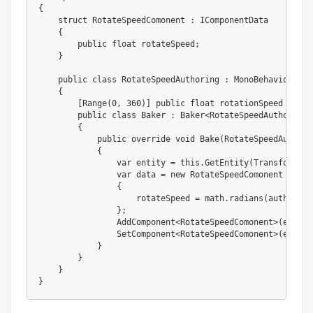
{

    struct RotateSpeedComonent : IComponentData

    {

        public float rotateSpeed;

    }

    public class RotateSpeedAuthoring : MonoBehaviour

    {

        [Range(0, 360)] public float rotationSpeed = 360f
        public class Baker : Baker<RotateSpeedAuthoring>

        {

            public override void Bake(RotateSpeedAuthori
            {

                var entity = this.GetEntity(TransformUsa
                var data = new RotateSpeedComonent

                {

                    rotateSpeed = math.radians(authoring
                };

                AddComponent<RotateSpeedComonent>(entity)
                SetComponent<RotateSpeedComonent>(entity,
            }

        }

    }

}