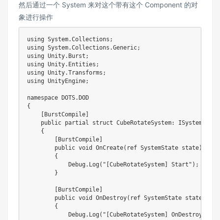
然后通过一个 System 来对这个带有这个 Component 的对
象进行操作
using System.Collections;

using System.Collections.Generic;

using Unity.Burst;

using Unity.Entities;

using Unity.Transforms;

using UnityEngine;

namespace DOTS.DOD

{

    [BurstCompile]

    public partial struct CubeRotateSystem: ISystem

    {

        [BurstCompile]

        public void OnCreate(ref SystemState state)

        {

            Debug.Log("[CubeRotateSystem] Start");

        }

        [BurstCompile]

        public void OnDestroy(ref SystemState state)

        {

            Debug.Log("[CubeRotateSystem] OnDestroy");
