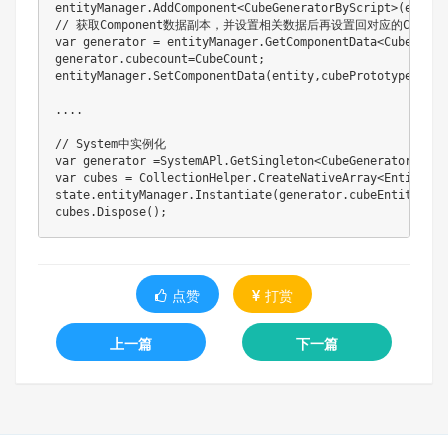
entityManager.AddComponent<CubeGeneratorByScript>(entity)
// 获取Component数据副本，并设置相关数据后再设置回对应的Componen
var generator = entityManager.GetComponentData<CubeGener
generator.cubecount=CubeCount;

entityManager.SetComponentData(entity,cubePrototype);

....

// System中实例化

var generator =SystemAPl.GetSingleton<CubeGeneratorByScri
var cubes = CollectionHelper.CreateNativeArray<Entity>(g
state.entityManager.Instantiate(generator.cubeEntityProt
cubes.Dispose();
点赞
打赏
上一篇
下一篇