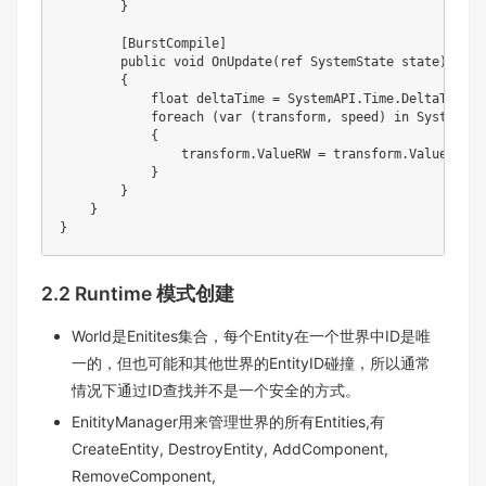
        }

        [BurstCompile]

        public void OnUpdate(ref SystemState state)

        {

            float deltaTime = SystemAPI.Time.DeltaTime;

            foreach (var (transform, speed) in SystemAPI
            {

                transform.ValueRW = transform.ValueRO.Ro
            }

        }

    }   

2.2 Runtime 模式创建
World是Enitites集合，每个Entity在一个世界中ID是唯
一的，但也可能和其他世界的EntityID碰撞，所以通常
情况下通过ID查找并不是一个安全的方式。
EnitityManager用来管理世界的所有Entities,有
CreateEntity, DestroyEntity, AddComponent,
RemoveComponent,