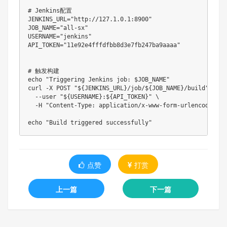
# Jenkins配置

JENKINS_URL="http://127.1.0.1:8900"

JOB_NAME="all-sx"

USERNAME="jenkins"

API_TOKEN="11e92e4fffdfbb8d3e7fb247ba9aaaa"

# 触发构建

echo "Triggering Jenkins job: $JOB_NAME"

curl -X POST "${JENKINS_URL}/job/${JOB_NAME}/build" \

  --user "${USERNAME}:${API_TOKEN}" \

  -H "Content-Type: application/x-www-form-urlencoded"

echo "Build triggered successfully"
点赞
打赏
上一篇
下一篇