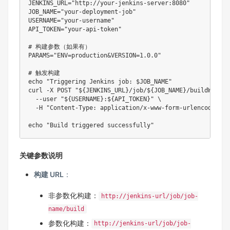
JENKINS_URL="http://your-jenkins-server:8080"

JOB_NAME="your-deployment-job"

USERNAME="your-username"

API_TOKEN="your-api-token"

# 构建参数（如果有）

PARAMS="ENV=production&VERSION=1.0.0"

# 触发构建

echo "Triggering Jenkins job: $JOB_NAME"

curl -X POST "${JENKINS_URL}/job/${JOB_NAME}/buildWithPa
  --user "${USERNAME}:${API_TOKEN}" \

  -H "Content-Type: application/x-www-form-urlencoded"

关键参数说明
构建 URL
：
非参数化构建：
http://jenkins-url/job/job-
name/build
参数化构建：
http://jenkins-url/job/job-