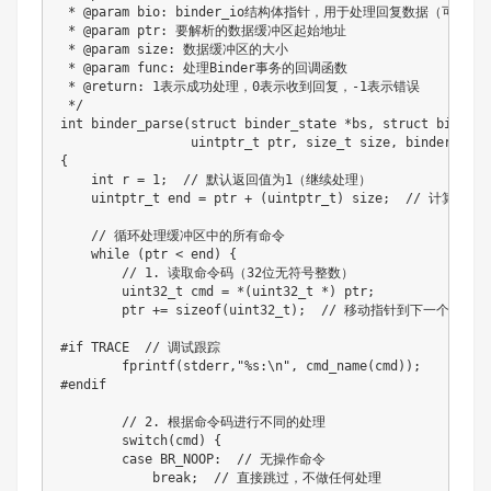
 * @param bio: binder_io结构体指针，用于处理回复数据（可为NUL
 * @param ptr: 要解析的数据缓冲区起始地址

 * @param size: 数据缓冲区的大小

 * @param func: 处理Binder事务的回调函数

 * @return: 1表示成功处理，0表示收到回复，-1表示错误

 */

int binder_parse(struct binder_state *bs, struct binder_i
                 uintptr_t ptr, size_t size, binder_handl
{

    int r = 1;  // 默认返回值为1（继续处理）

    uintptr_t end = ptr + (uintptr_t) size;  // 计算数
    // 循环处理缓冲区中的所有命令

    while (ptr < end) {

        // 1. 读取命令码（32位无符号整数）

        uint32_t cmd = *(uint32_t *) ptr;

        ptr += sizeof(uint32_t);  // 移动指针到下一个数据位
#if TRACE  // 调试跟踪

        fprintf(stderr,"%s:\n", cmd_name(cmd));

#endif

        // 2. 根据命令码进行不同的处理

        switch(cmd) {

        case BR_NOOP:  // 无操作命令

            break;  // 直接跳过，不做任何处理
