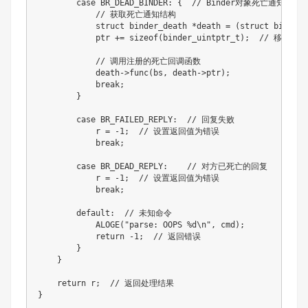
        case BR_DEAD_BINDER: {  // Binder对象死亡通知

            // 获取死亡通知结构

            struct binder_death *death = (struct binder_
            ptr += sizeof(binder_uintptr_t);  // 移动指针

            // 调用注册的死亡回调函数

            death->func(bs, death->ptr);

            break;

        }

        case BR_FAILED_REPLY:  // 回复失败

            r = -1;  // 设置返回值为错误

            break;

        case BR_DEAD_REPLY:    // 对方已死亡的回复

            r = -1;  // 设置返回值为错误

            break;

        default:  // 未知命令

            ALOGE("parse: OOPS %d\n", cmd);

            return -1;  // 返回错误

        }

    }

    return r;  // 返回处理结果

}