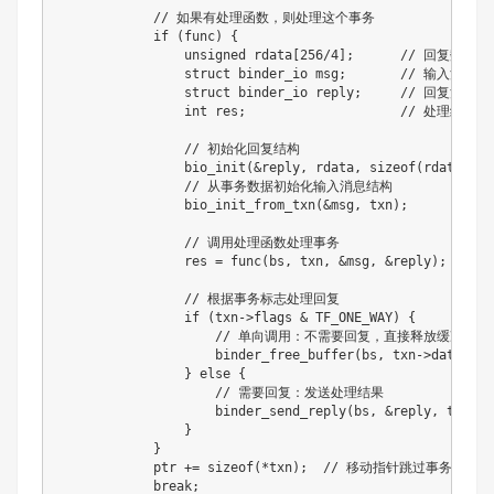
            // 如果有处理函数，则处理这个事务

            if (func) {

                unsigned rdata[256/4];      // 回复数据缓
                struct binder_io msg;       // 输入消息结
                struct binder_io reply;     // 回复消息结
                int res;                    // 处理结果

                // 初始化回复结构

                bio_init(&reply, rdata, sizeof(rdata), 4)
                // 从事务数据初始化输入消息结构

                bio_init_from_txn(&msg, txn);

                // 调用处理函数处理事务

                res = func(bs, txn, &msg, &reply);

                // 根据事务标志处理回复

                if (txn->flags & TF_ONE_WAY) {

                    // 单向调用：不需要回复，直接释放缓冲区

                    binder_free_buffer(bs, txn->data.ptr.
                } else {

                    // 需要回复：发送处理结果

                    binder_send_reply(bs, &reply, txn->d
                }

            }

            ptr += sizeof(*txn);  // 移动指针跳过事务数据结
            break;
