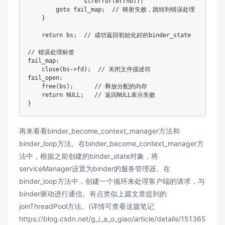
                strerror(errno));

        goto fail_map;  // 映射失败，跳转到错误处理

    }

    return bs;  // 成功返回初始化好的binder_state

// 错误处理标签

fail_map:

    close(bs->fd);  // 关闭文件描述符

fail_open:

    free(bs);      // 释放分配的内存

    return NULL;   // 返回NULL表示失败

}
再来看看binder_become_context_manager方法和
binder_loop方法。在binder_become_context_manager方
法中，根据之前创建的binder_state对象，将
serviceManager设置为binder的服务管理器。在
binder_loop方法中，创建一个循环来处理客户端的请求，与
binder驱动进行通信。有点类似上篇文章提到的
joinThreadPool方法。(详情可查看这篇笔记
https://blog.csdn.net/g_i_a_o_giao/article/details/151365