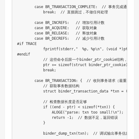
        case BR_TRANSACTION_COMPLETE:  // 事务完成通知

            break;  // 直接跳过，不做任何处理

        case BR_INCREFS:   // 增加引用计数

        case BR_ACQUIRE:   // 获取对象

        case BR_RELEASE:   // 释放对象

        case BR_DECREFS:   // 减少引用计数

#if TRACE

            fprintf(stderr,"  %p, %p\n", (void *)ptr, (v
#endif

            // 这些命令后跟一个binder_ptr_cookie结构，跳过
            ptr += sizeof(struct binder_ptr_cookie);

            break;

        case BR_TRANSACTION: {  // 收到事务请求（最重要的命
            // 获取事务数据结构

            struct binder_transaction_data *txn = (struc
            // 检查数据长度是否足够

            if ((end - ptr) < sizeof(*txn)) {

                ALOGE("parse: txn too small!\n");

                return -1;  // 数据不足，返回错误

            }

            binder_dump_txn(txn);  // 调试输出事务信息（