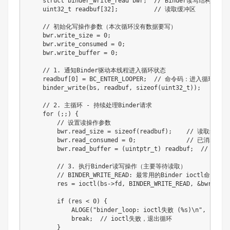
    struct binder_write_read bwr;  // Binder读写结构

    uint32_t readbuf[32];          // 读取缓冲区

    // 初始化写操作参数（本次循环没有数据要写）

    bwr.write_size = 0;

    bwr.write_consumed = 0;

    bwr.write_buffer = 0;

    // 1. 通知Binder驱动本线程进入循环状态

    readbuf[0] = BC_ENTER_LOOPER;  // 命令码：进入循环

    binder_write(bs, readbuf, sizeof(uint32_t));

    // 2. 主循环 - 持续处理Binder请求

    for (;;) {

        // 设置读操作参数

        bwr.read_size = sizeof(readbuf);    // 读取缓冲区
        bwr.read_consumed = 0;              // 已消耗数
        bwr.read_buffer = (uintptr_t) readbuf;  // 读
        // 3. 执行Binder读写操作（主要等待读取）

        // BINDER_WRITE_READ: 最常用的Binder ioctl命令

        res = ioctl(bs->fd, BINDER_WRITE_READ, &bwr);

        if (res < 0) {

            ALOGE("binder_loop: ioctl失败 (%s)\n", strerr
            break;  // ioctl失败，退出循环

        }
