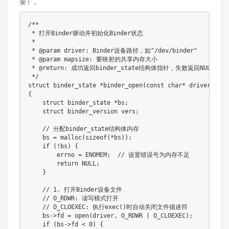
要）。
/**

 * 打开Binder驱动并初始化Binder状态

 * 

 * @param driver: Binder设备路径，如"/dev/binder"

 * @param mapsize: 要映射的共享内存大小

 * @return: 成功返回binder_state结构体指针，失败返回NULL

 */

struct binder_state *binder_open(const char* driver, siz
{

    struct binder_state *bs;

    struct binder_version vers;

    // 分配binder_state结构体内存

    bs = malloc(sizeof(*bs));

    if (!bs) {

        errno = ENOMEM;  // 设置错误号为内存不足

        return NULL;

    }

    // 1. 打开Binder设备文件

    // O_RDWR: 读写模式打开

    // O_CLOEXEC: 执行exec()时自动关闭文件描述符

    bs->fd = open(driver, O_RDWR | O_CLOEXEC);

    if (bs->fd < 0) {
