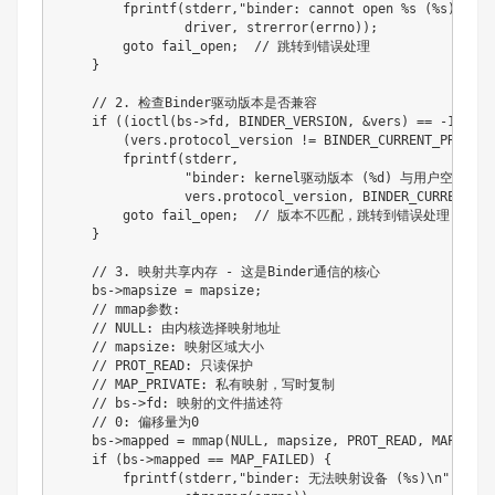
        fprintf(stderr,"binder: cannot open %s (%s)\n",

                driver, strerror(errno));

        goto fail_open;  // 跳转到错误处理

    }

    // 2. 检查Binder驱动版本是否兼容

    if ((ioctl(bs->fd, BINDER_VERSION, &vers) == -1) ||

        (vers.protocol_version != BINDER_CURRENT_PROTOCO
        fprintf(stderr,

                "binder: kernel驱动版本 (%d) 与用户空间版本 
                vers.protocol_version, BINDER_CURRENT_PR
        goto fail_open;  // 版本不匹配，跳转到错误处理

    }

    // 3. 映射共享内存 - 这是Binder通信的核心

    bs->mapsize = mapsize;

    // mmap参数:

    // NULL: 由内核选择映射地址

    // mapsize: 映射区域大小

    // PROT_READ: 只读保护

    // MAP_PRIVATE: 私有映射，写时复制

    // bs->fd: 映射的文件描述符

    // 0: 偏移量为0

    bs->mapped = mmap(NULL, mapsize, PROT_READ, MAP_PRIV
    if (bs->mapped == MAP_FAILED) {

        fprintf(stderr,"binder: 无法映射设备 (%s)\n",
