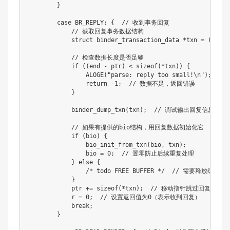
        }

        case BR_REPLY: {  // 收到事务回复

            // 获取回复事务数据结构

            struct binder_transaction_data *txn = (struc
            // 检查数据长度是否足够

            if ((end - ptr) < sizeof(*txn)) {

                ALOGE("parse: reply too small!\n");

                return -1;  // 数据不足，返回错误

            }

            binder_dump_txn(txn);  // 调试输出回复信息（
            // 如果有提供的bio结构，用回复数据初始化它

            if (bio) {

                bio_init_from_txn(bio, txn);

                bio = 0;  // 置零防止后续重复处理

            } else {

                /* todo FREE BUFFER */  // 需要释放缓冲区
            }

            ptr += sizeof(*txn);  // 移动指针跳过回复数据结
            r = 0;  // 设置返回值为0（表示收到回复）

            break;

        }
