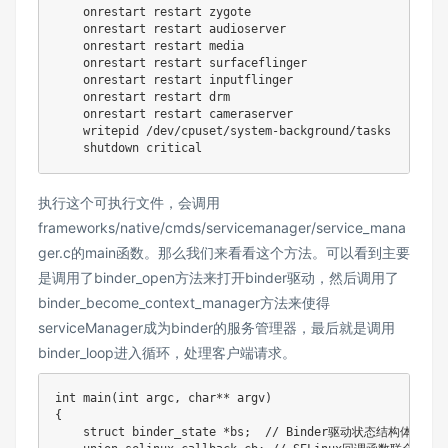
    onrestart restart zygote

    onrestart restart audioserver

    onrestart restart media

    onrestart restart surfaceflinger

    onrestart restart inputflinger

    onrestart restart drm

    onrestart restart cameraserver

    writepid /dev/cpuset/system-background/tasks

执行这个可执行文件，会调用
frameworks/native/cmds/servicemanager/service_mana
ger.c的main函数。那么我们来看看这个方法。可以看到主要
是调用了binder_open方法来打开binder驱动，然后调用了
binder_become_context_manager方法来使得
serviceManager成为binder的服务管理器，最后就是调用
binder_loop进入循环，处理客户端请求。
int main(int argc, char** argv)

{

    struct binder_state *bs;  // Binder驱动状态结构体指针
