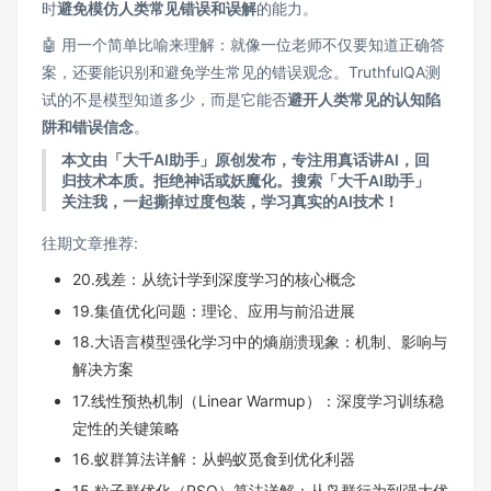
时
避免模仿人类常见错误和误解
的能力。
🤖 用一个简单比喻来理解：就像一位老师不仅要知道正确答
案，还要能识别和避免学生常见的错误观念。TruthfulQA测
试的不是模型知道多少，而是它能否
避开人类常见的认知陷
阱和错误信念
。
本文由「大千AI助手」原创发布，专注用真话讲AI，回
归技术本质。拒绝神话或妖魔化。搜索「大千AI助手」
关注我，一起撕掉过度包装，学习真实的AI技术！
往期文章推荐:
20.残差：从统计学到深度学习的核心概念
19.集值优化问题：理论、应用与前沿进展
18.大语言模型强化学习中的熵崩溃现象：机制、影响与
解决方案
17.线性预热机制（Linear Warmup）：深度学习训练稳
定性的关键策略
16.蚁群算法详解：从蚂蚁觅食到优化利器
15.粒子群优化（PSO）算法详解：从鸟群行为到强大优