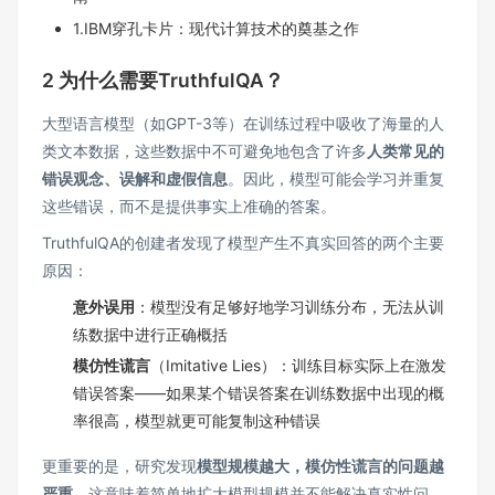
1.IBM穿孔卡片：现代计算技术的奠基之作
2 为什么需要TruthfulQA？
大型语言模型（如GPT-3等）在训练过程中吸收了海量的人
类文本数据，这些数据中不可避免地包含了许多
人类常见的
错误观念、误解和虚假信息
。因此，模型可能会学习并重复
这些错误，而不是提供事实上准确的答案。
TruthfulQA的创建者发现了模型产生不真实回答的两个主要
原因：
意外误用
：模型没有足够好地学习训练分布，无法从训
练数据中进行正确概括
模仿性谎言
（Imitative Lies）：训练目标实际上在激发
错误答案——如果某个错误答案在训练数据中出现的概
率很高，模型就更可能复制这种错误
更重要的是，研究发现
模型规模越大，模仿性谎言的问题越
严重
。这意味着简单地扩大模型规模并不能解决真实性问