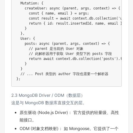
  Mutation
:
{
createUser
:
async
(
parent
,
 args
,
 context
)
=>
{
const
{
 name
,
 email 
}
=
 args
;
const
 result 
=
await
 context
.
db
.
collection
(
'users'
return
{
 id
:
 result
.
insertedId
,
 name
,
 email 
}
;
//
}
}
,
  User
:
{
posts
:
async
(
parent
,
 args
,
 context
)
=>
{
// parent 是当前的 User 对象
// 此解析器用于获取 User 类型下的 posts 字段
return
await
 context
.
db
.
collection
(
'posts'
)
.
find
(
{
}
}
// ... Post 类型的 author 字段也需要一个解析器
}
;
2.3 MongoDB Driver / ODM（数据层）
这是与 MongoDB 数据库直接交互的层。
原生驱动 (Node.js Driver)： 官方提供的轻量级、高性
能接口。
ODM (对象文档映射)： 如 Mongoose。它提供了一个