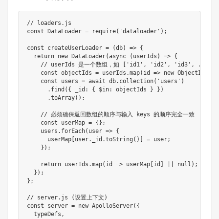
// loaders.js
const
DataLoader
=
require
(
'dataloader'
)
;
const
 createUserLoader 
=
(
db
)
=
>
{
return
new
DataLoader
(
async 
(
userIds
)
=
>
{
// userIds 是一个数组，如 ['id1', 'id2', 'id3', ...]
const
 objectIds 
=
 userIds
.
map
(
id 
=
>
new
ObjectId
(
id
)
const
 users 
=
 await db
.
collection
(
'users'
)
.
find
(
{
 _id
:
{
 $in
:
 objectIds 
}
}
)
.
toArray
(
)
;
// 必须确保返回数组的顺序与输入 keys 的顺序完全一致
const
 userMap 
=
{
}
;
    users
.
forEach
(
user 
=
>
{
      userMap
[
user
.
_id
.
toString
(
)
]
=
 user
;
}
)
;
return
 userIds
.
map
(
id 
=
>
 userMap
[
id
]
||
null
)
;
// 
}
)
;
}
;
// server.js (设置上下文)
const
 server 
=
new
ApolloServer
(
{
  typeDefs
,