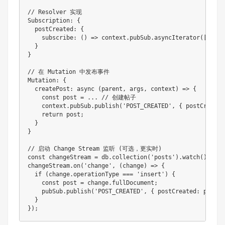
// Resolver 实现
Subscription
:
{
  postCreated
:
{
subscribe
:
(
)
=>
 context
.
pubSub
.
asyncIterator
(
[
'POST
}
}
// 在 Mutation 中发布事件
Mutation
:
{
createPost
:
async
(
parent
,
 args
,
 context
)
=>
{
const
 post 
=
...
// 创建帖子
    context
.
pubSub
.
publish
(
'POST_CREATED'
,
{
 postCreated
return
 post
;
}
}
// 启动 Change Stream 监听 (可选，更实时)
const
 changeStream 
=
 db
.
collection
(
'posts'
)
.
watch
(
)
;
changeStream
.
on
(
'change'
,
(
change
)
=>
{
if
(
change
.
operationType 
===
'insert'
)
{
const
 post 
=
 change
.
fullDocument
;
    pubSub
.
publish
(
'POST_CREATED'
,
{
 postCreated
:
 post 
}
}
}
)
;