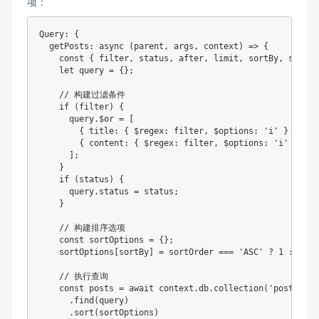
项：
Query
:
{
getPosts
:
async
(
parent
,
 args
,
 context
)
=>
{
const
{
 filter
,
 status
,
 after
,
 limit
,
 sortBy
,
 sortOr
let
 query 
=
{
}
;
// 构建过滤条件
if
(
filter
)
{
      query
.
$or 
=
[
{
 title
:
{
 $regex
:
 filter
,
 $options
:
'i'
}
}
,
{
 content
:
{
 $regex
:
 filter
,
 $options
:
'i'
}
}
]
;
}
if
(
status
)
{
      query
.
status 
=
 status
;
}
// 构建排序选项
const
 sortOptions 
=
{
}
;
    sortOptions
[
sortBy
]
=
 sortOrder 
===
'ASC'
?
1
:
-
1
;
// 执行查询
const
 posts 
=
await
 context
.
db
.
collection
(
'posts'
)
.
find
(
query
)
.
sort
(
sortOptions
)