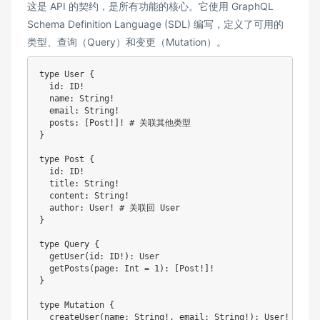
这是 API 的契约，是所有功能的核心。它使用 GraphQL
Schema Definition Language (SDL) 编写，定义了可用的
类型、查询（Query）和变更（Mutation）。
type User {

  id: ID!

  name: String!

  email: String!

  posts: [Post!]! # 关联其他类型

}

type Post {

  id: ID!

  title: String!

  content: String!

  author: User! # 关联回 User

}

type Query {

  getUser(id: ID!): User

  getPosts(page: Int = 1): [Post!]!

}

type Mutation {

  createUser(name: String!, email: String!): User!
