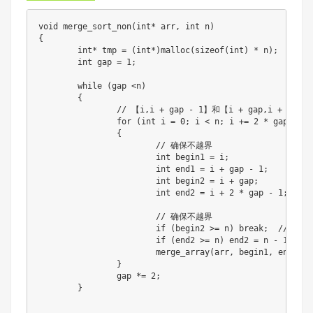
void merge_sort_non(int* arr, int n)

{

	int* tmp = (int*)malloc(sizeof(int) * n);

	int gap = 1;

	while (gap <n)

	{

		// 【i,i + gap - 1】和【i + gap,i + 2 * gap - 1】闭区间

		for (int i = 0; i < n; i += 2 * gap)// 1,2合并之后，i下一次要合并3,4,

		{

			// 确保不越界

			int begin1 = i;

			int end1 = i + gap - 1;

			int begin2 = i + gap;

			int end2 = i + 2 * gap - 1;

			// 确保不越界

			if (begin2 >= n) break;  // 第二个数组不存在

			if (end2 >= n) end2 = n - 1;  // 调整第二个数组的结束位置

			merge_array(arr, begin1, end1, begin2, end2, tmp);

		}

		gap *= 2;

	}
