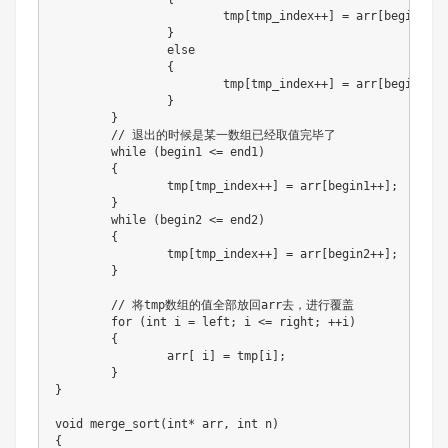
			tmp[tmp_index++] = arr[begin1++];

		}

		else

		{

			tmp[tmp_index++] = arr[begin2++];

		}

	}

	// 退出的时候是某一数组已经取值完毕了

	while (begin1 <= end1)

	{

		tmp[tmp_index++] = arr[begin1++];

	}

	while (begin2 <= end2)

	{

		tmp[tmp_index++] = arr[begin2++];

	}

	// 将tmp数组的值全部放回arr去，进行覆盖

	for (int i = left; i <= right; ++i)

	{

		arr[ i] = tmp[i];

	}

}

void merge_sort(int* arr, int n)

{
