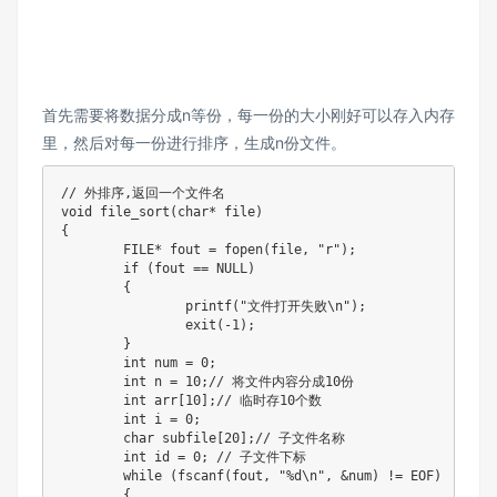
首先需要将数据分成n等份，每一份的大小刚好可以存入内存
里，然后对每一份进行排序，生成n份文件。
// 外排序,返回一个文件名

void file_sort(char* file)

{

	FILE* fout = fopen(file, "r");

	if (fout == NULL)

	{

		printf("文件打开失败\n");

		exit(-1);

	}

	int num = 0;

	int n = 10;// 将文件内容分成10份

	int arr[10];// 临时存10个数

	int i = 0;

	char subfile[20];// 子文件名称

	int id = 0; // 子文件下标

	while (fscanf(fout, "%d\n", &num) != EOF)

	{
