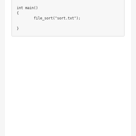
int main()

{

	file_sort("sort.txt");

}