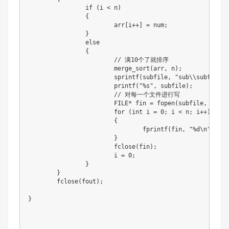
		if (i < n)

		{

			arr[i++] = num;

		}

		else

		{

			// 满10个了就排序

			merge_sort(arr, n);

			sprintf(subfile, "sub\\subfile_%d.txt", id++);

			printf("%s", subfile);

			// 对每一个文件进行写

			FILE* fin = fopen(subfile, "w");

			for (int i = 0; i < n; i++)

			{

				fprintf(fin, "%d\n", arr[i]);

			}

			fclose(fin);

			i = 0;

		}

	}

	fclose(fout);

}
