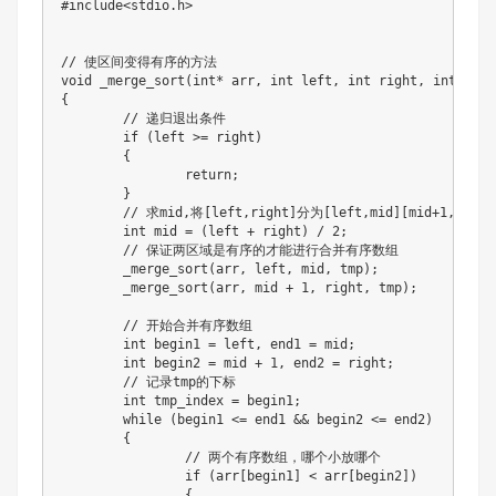
#include<stdio.h>

// 使区间变得有序的方法

void _merge_sort(int* arr, int left, int right, int* tmp)
{

	// 递归退出条件

	if (left >= right)

	{

		return;

	}

	// 求mid,将[left,right]分为[left,mid][mid+1,right]两部分

	int mid = (left + right) / 2;

	// 保证两区域是有序的才能进行合并有序数组

	_merge_sort(arr, left, mid, tmp);

	_merge_sort(arr, mid + 1, right, tmp);

	// 开始合并有序数组

	int begin1 = left, end1 = mid;

	int begin2 = mid + 1, end2 = right;

	// 记录tmp的下标

	int tmp_index = begin1;

	while (begin1 <= end1 && begin2 <= end2)

	{

		// 两个有序数组，哪个小放哪个

		if (arr[begin1] < arr[begin2])

		{
