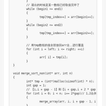
	}

	// 退出的时候是某一数组已经取值完毕了

	while (begin1 <= end1)

	{

		tmp[tmp_index++] = arr[begin1++];

	}

	while (begin2 <= end2)

	{

		tmp[tmp_index++] = arr[begin2++];

	}

	// 将tmp数组的值全部放回arr去，进行覆盖

	for (int i = left; i <= right; ++i)

	{

		arr[ i] = tmp[i];

	}

}

void merge_sort_non(int* arr, int n)

{

	int* tmp = (int*)malloc(sizeof(int) * n);

	int gap = 1;

	// 【i,i + gap - 1】和【i + gap,i + 2 * gap - 1】闭区间

	for (int i = 0; i < n; i+= 2*gap)// 1,2合并之后，i下一次要合并3,4,

	{

		merge_array(arr, i, i + gap - 1, i + gap, i + 2 * gap - 1, tmp);// gap=1的时候就是两个数合并

	}
