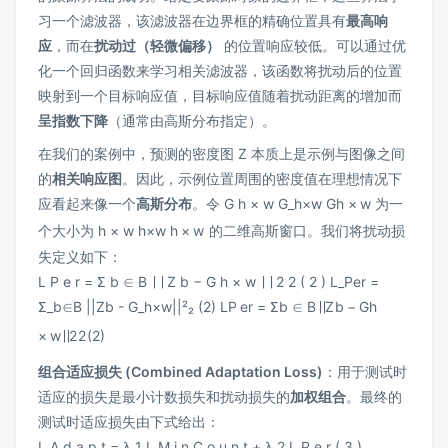
习一个滤波器，该滤波器在边界框的精确位置具有
最高响
应
，而在
扰动过（轻微偏移）
的位置响应较低。可以通过优
化一个回归函数来学习相关滤波器，该函数将扰动后的位置
映射到一个目标响应值，目标响应值随着扰动距离的增加而
呈指数下降
（通常由高斯分布指定）。
在我们的案例中，预测的密度图 Z 本质上是示例与图像之间
的
相关响应图
。因此，示例位置周围的密度值在理想情况下
应看起来像一个
高斯分布
。令
G h × w G_h×w
G
h
×
w
为一
个大小为
h × w h×w
h
×
w
的二维高斯窗口。我们将扰动损
失定义如下：
L P e r = Σ b ∈ B ∣ ∣ Z b − G h × w ∣ ∣ 2 2 ( 2 ) L_Per =
Σ_b∈B ||Zb - G_h×w||²₂ (2)
L
P
er
=
Σ
b
∈
B
∣∣
Z
b
−
G
h
×
w
∣
∣
2
2
(
2
)
组合适应损失 (Combined Adaptation Loss)
：用于测试时
适应的损失是最小计数损失和扰动损失的
加权组合
。最终的
测试时适应损失由下式给出：
L A d a p t = λ 1 L M i n C o u n t + λ 2 L P e r ( 3 )