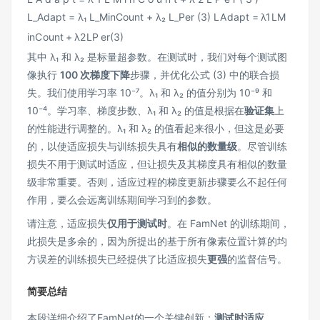
L_Adapt = λ₁ L_MinCount + λ₂ L_Per (3)
L
A
d
a
pt
=
λ
1
L
M
in
C
o
u
n
t
+
λ
2
L
P
er
(
3
)
其中 λ₁ 和 λ₂ 是标量超参数。在测试时，我们对每个测试图
像执行
100 次梯度下降
步骤，并优化公式 (3) 中的联合损
失。我们使用学习率 10⁻⁷。λ₁ 和 λ₂ 的值分别为 10⁻⁹ 和
10⁻⁴。学习率、梯度步数、λ₁ 和 λ₂ 的值是根据在
验证集
上
的性能进行调整的。λ₁ 和 λ₂ 的值看起来很小，但这是必要
的，以使适应损失与训练损失具有
相似的数量级
。尽管训练
损失不用于测试时适应，但让损失及其梯度具有相似的数量
级非常重要。否则，适应过程的梯度更新步骤要么不起任何
作用，要么会远离训练期间学习到的参数。
请注意，适应损失
仅用于测试时
。在 FamNet 的训练期间，
此损失是多余的，因为所提出的基于所有像素位置计算的均
方误差的训练损失已经提供了比适应损失
更强
的监督信号。
简要总结
本段详细介绍了FamNet的一个关键创新：
测试时适应