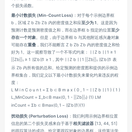
个损失函数。
最小计数损失 (Min-Count Loss)
：对于每个示例边界框
b，区域
Z b Zb
Z
b
内的密度值之和应
至少为 1
。这是因为
预测计数是预测密度值之和，而在边界框 b 指定的位置
至少
存在一个对象
。但是，由于边界框 b 与其他附近感兴趣对象
可能存在
重叠
，我们不能断言
Z b Zb
Z
b
内的密度值之和恰
好为 1。这一观察导致了一个不等式约束：
∣ ∣ Z b ∣ ∣ 1 ≥ 1
||Zb||₁ ≥ 1
∣∣
Z
b
∣
∣
1
≥
1
，其中
∣ ∣ Z b ∣ ∣ 1 ||Zb||₁
∣∣
Z
b
∣
∣
1
表
示 Zb 内所有值的总和。给定预测的密度图和提供的示例边
界框集合，我们定义以下最小计数损失来量化约束违反的程
度：
L M i n C o u n t = Σ b ∈ B m a x ( 0 , 1 − ∣ ∣ Z b ∣ ∣ 1 ) ( 1 )
L_MinCount = Σ_b∈B max(0, 1 - ||Zb||₁) (1)
L
M
in
C
o
u
n
t
=
Σ
b
∈
B
ma
x
(
0
,
1
−
∣∣
Z
b
∣
∣
1
)
(
1
)
扰动损失 (Perturbation Loss)
：我们利用示例边界框位置
信息的第二个损失灵感来自于基于
相关滤波器
[13, 44, 51]
的跟踪算法的成功。给定要跟踪对象的边界框，这些算法学