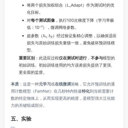
将两个损失加权组合（L_Adapt）作为测试时的优
化目标。
对
每个测试图像
，执行100次梯度下降（学习率极
低：10⁻⁷），微调网络参数。
超参数（λ₁, λ₂）经过验证集精心调整，以确保适应
损失与原始训练损失量级一致，避免破坏预训练模
型。
重要区别
：此适应过程
仅在测试时进行
，
不参与
模型的
初始训练。初始训练使用的均方误差损失提供了更强、
更全面的监督。
本质
：这是一种
元学习
或
在线微调
策略，它允许预训练的通
用计数模型（FamNet）在几秒钟内快速
特化
到当前需要计
数的特定物体上，从而实现更高的精度，是模型强大泛化能
力的关键组成部分。
五、实验