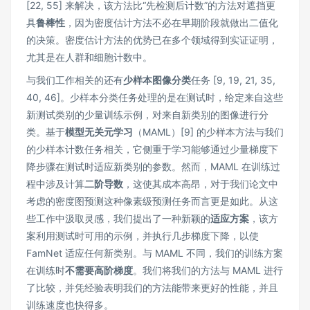
[22, 55] 来解决，该方法比“先检测后计数”的方法对遮挡更
具
鲁棒性
，因为密度估计方法不必在早期阶段就做出二值化
的决策。密度估计方法的优势已在多个领域得到实证证明，
尤其是在人群和细胞计数中。
与我们工作相关的还有
少样本图像分类
任务 [9, 19, 21, 35,
40, 46]。少样本分类任务处理的是在测试时，给定来自这些
新测试类别的少量训练示例，对来自新类别的图像进行分
类。基于
模型无关元学习
（MAML）[9] 的少样本方法与我们
的少样本计数任务相关，它侧重于学习能够通过少量梯度下
降步骤在测试时适应新类别的参数。然而，MAML 在训练过
程中涉及计算
二阶导数
，这使其成本高昂，对于我们论文中
考虑的密度图预测这种像素级预测任务而言更是如此。从这
些工作中汲取灵感，我们提出了一种新颖的
适应方案
，该方
案利用测试时可用的示例，并执行几步梯度下降，以使
FamNet 适应任何新类别。与 MAML 不同，我们的训练方案
在训练时
不需要高阶梯度
。我们将我们的方法与 MAML 进行
了比较，并凭经验表明我们的方法能带来更好的性能，并且
训练速度也快得多。