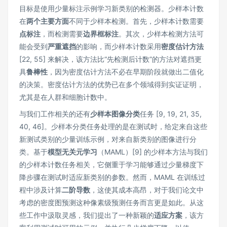
目标是使用少量标注示例学习新类别的检测器。少样本计数
在
两个主要方面
不同于少样本检测。首先，少样本计数需要
点标注
，而检测需要
边界框标注
。其次，少样本检测方法可
能会受到
严重遮挡
的影响，而少样本计数采用
密度估计方法
[22, 55] 来解决，该方法比“先检测后计数”的方法对遮挡更
具
鲁棒性
，因为密度估计方法不必在早期阶段就做出二值化
的决策。密度估计方法的优势已在多个领域得到实证证明，
尤其是在人群和细胞计数中。
与我们工作相关的还有
少样本图像分类
任务 [9, 19, 21, 35,
40, 46]。少样本分类任务处理的是在测试时，给定来自这些
新测试类别的少量训练示例，对来自新类别的图像进行分
类。基于
模型无关元学习
（MAML）[9] 的少样本方法与我们
的少样本计数任务相关，它侧重于学习能够通过少量梯度下
降步骤在测试时适应新类别的参数。然而，MAML 在训练过
程中涉及计算
二阶导数
，这使其成本高昂，对于我们论文中
考虑的密度图预测这种像素级预测任务而言更是如此。从这
些工作中汲取灵感，我们提出了一种新颖的
适应方案
，该方