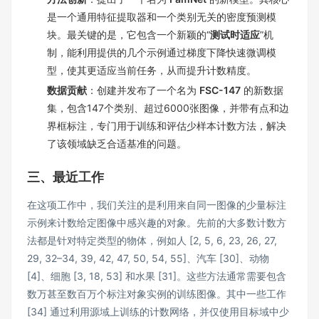
是一个通用特征提取器和一个类别无关的密度预测模
块。最关键的是，它包含一个新颖的“
测试时适应
”机
制，能利用提供的几个示例通过梯度下降快速微调模
型，使其更适应当前任务，从而提升计数精度。
数据贡献
：创建并发布了一个名为
FSC-147
的新数据
集，包含147个类别、超过6000张图像，并带有点和边
界框标注，专门用于训练和评估少样本计数方法，解决
了该领域缺乏合适基准的问题。
三、最近工作
在这项工作中，我们关注的是利用来自同一图像的少量标注
示例来计数给定图像中感兴趣的对象。先前的大多数计数方
法都是针对特定类型的物体，例如人 [2, 5, 6, 23, 26, 27,
29, 32–34, 39, 42, 47, 50, 54, 55]、汽车 [30]、动物
[4]、细胞 [3, 18, 53] 和水果 [31]。这些方法通常需要包含
数万甚至数百万个标注对象实例的训练图像。其中一些工作
[34] 通过利用源域上训练的计数网络，并仅使用目标域中少