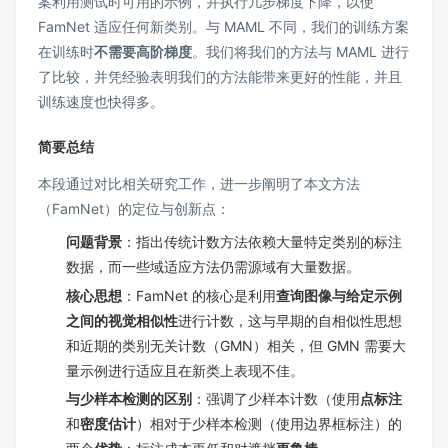
案利用测试时可用的示例，并执行几步梯度下降，以使
FamNet 适应任何新类别。与 MAML 不同，我们的训练方案
在训练时
不需要高阶梯度
。我们将我们的方法与 MAML 进行
了比较，并凭经验表明我们的方法能带来更好的性能，并且
训练速度也快得多。
简要总结
本段通过对比相关研究工作，进一步阐明了本文方法
（FamNet）的定位与创新点：
问题背景
：指出传统计数方法依赖大量特定类别的标注
数据，而一些域适应方法仍需源域有大量数据。
核心思想
：FamNet 的核心是利用
查询图像与给定示例
之间的视觉相似性
进行计数，这与早期的自相似性思想
和近期的类别无关计数（GMN）相关，但 GMN 需要大
量示例进行适应且在新类上表现不佳。
与少样本检测的区别
：强调了少样本计数（使用
点标注
和
密度估计
）相对于少样本检测（使用边界框标注）的