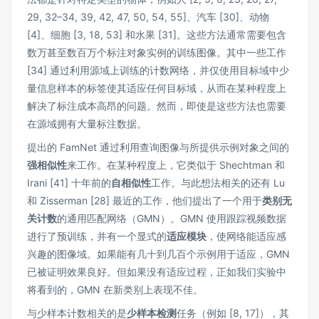
29, 32–34, 39, 42, 47, 50, 54, 55]、汽车 [30]、动物
[4]、细胞 [3, 18, 53] 和水果 [31]。这些方法通常需要包含
数万甚至数百万个标注对象实例的训练图像。其中一些工作
[34] 通过利用源域上训练的计数网络，并仅使用目标域中少
量信息样本的标签使其适应任何目标域，从而在某种程度上
解决了标注成本高昂的问题。然而，即使是这些方法也需要
在源域拥有大量标注数据。
提出的 FamNet 通过利用查询图像与所提供示例对象之间的
强相似性
来工作。在某种程度上，它类似于 Shechtman 和
Irani [41] 十年前的
自相似性
工作。与此想法相关的还有 Lu
和 Zisserman [28] 最近的工作，他们提出了一个用于
类别无
关计数
的通用匹配网络（GMN）。GMN 使用跟踪视频数据
进行了预训练，并有一个显式的
适应模块
，使网络能适应感
兴趣的图像域。如果能有几十到几百个示例用于适应，GMN
已被证明效果良好。但如果没有适应过程，正如我们实验中
将看到的，GMN 在新类别上表现不佳。
与少样本计数相关的是
少样本检测
任务（例如 [8, 17]），其