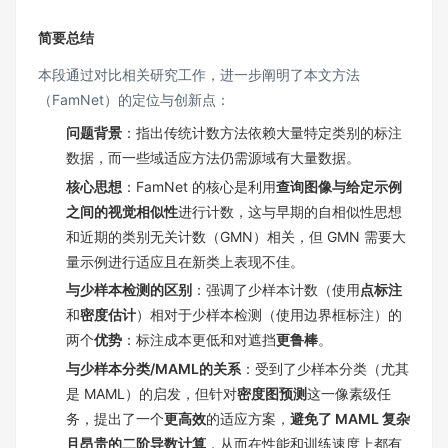
简要总结
本段通过对比相关研究工作，进一步阐明了本文方法
（FamNet）的定位与创新点：
问题背景
：指出传统计数方法依赖大量特定类别的标注
数据，而一些域适应方法仍需源域有大量数据。
核心思想
：FamNet 的核心是利用
查询图像与给定示例
之间的视觉相似性
进行计数，这与早期的自相似性思想
和近期的类别无关计数（GMN）相关，但 GMN 需要大
量示例进行适应且在新类上表现不佳。
与少样本检测的区别
：强调了少样本计数（使用
点标注
和
密度估计
）相对于少样本检测（使用边界框标注）的
两个
优势
：标注成本更低和对遮挡
更鲁棒
。
与少样本分类/MAML的关系
：受到了少样本分类（尤其
是 MAML）的启发，但针对
密度图预测
这一像素级任
务，提出了一个
更高效
的适应方案，
避免了 MAML 复杂
且昂贵的二阶导数计算
，从而在性能和训练速度上都有