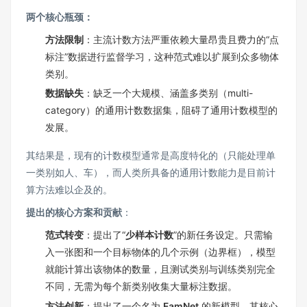
两个核心瓶颈：
方法限制
：主流计数方法严重依赖大量昂贵且费力的“点
标注”数据进行监督学习，这种范式难以扩展到众多物体
类别。
数据缺失
：缺乏一个大规模、涵盖多类别（multi-
category）的通用计数数据集，阻碍了通用计数模型的
发展。
其结果是，现有的计数模型通常是高度特化的（只能处理单
一类别如人、车），而人类所具备的通用计数能力是目前计
算方法难以企及的。
提出的核心方案和贡献
：
范式转变
：提出了“
少样本计数
”的新任务设定。只需输
入一张图和一个目标物体的几个示例（边界框），模型
就能计算出该物体的数量，且测试类别与训练类别完全
不同，无需为每个新类别收集大量标注数据。
方法创新
：提出了一个名为
FamNet
的新模型。其核心