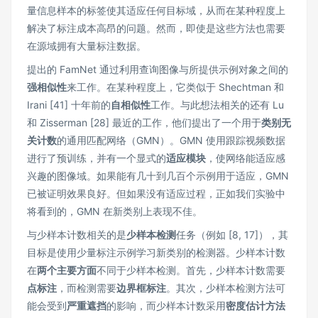
量信息样本的标签使其适应任何目标域，从而在某种程度上
解决了标注成本高昂的问题。然而，即使是这些方法也需要
在源域拥有大量标注数据。
提出的 FamNet 通过利用查询图像与所提供示例对象之间的
强相似性
来工作。在某种程度上，它类似于 Shechtman 和
Irani [41] 十年前的
自相似性
工作。与此想法相关的还有 Lu
和 Zisserman [28] 最近的工作，他们提出了一个用于
类别无
关计数
的通用匹配网络（GMN）。GMN 使用跟踪视频数据
进行了预训练，并有一个显式的
适应模块
，使网络能适应感
兴趣的图像域。如果能有几十到几百个示例用于适应，GMN
已被证明效果良好。但如果没有适应过程，正如我们实验中
将看到的，GMN 在新类别上表现不佳。
与少样本计数相关的是
少样本检测
任务（例如 [8, 17]），其
目标是使用少量标注示例学习新类别的检测器。少样本计数
在
两个主要方面
不同于少样本检测。首先，少样本计数需要
点标注
，而检测需要
边界框标注
。其次，少样本检测方法可
能会受到
严重遮挡
的影响，而少样本计数采用
密度估计方法