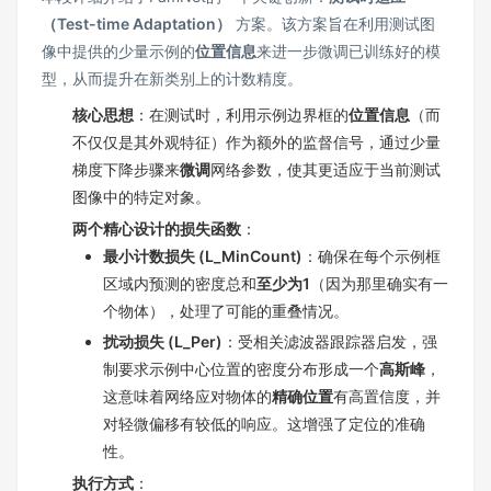
（Test-time Adaptation）
方案。该方案旨在利用测试图
像中提供的少量示例的
位置信息
来进一步微调已训练好的模
型，从而提升在新类别上的计数精度。
核心思想
：在测试时，利用示例边界框的
位置信息
（而
不仅仅是其外观特征）作为额外的监督信号，通过少量
梯度下降步骤来
微调
网络参数，使其更适应于当前测试
图像中的特定对象。
两个精心设计的损失函数
：
最小计数损失 (L_MinCount)
：确保在每个示例框
区域内预测的密度总和
至少为1
（因为那里确实有一
个物体），处理了可能的重叠情况。
扰动损失 (L_Per)
：受相关滤波器跟踪器启发，强
制要求示例中心位置的密度分布形成一个
高斯峰
，
这意味着网络应对物体的
精确位置
有高置信度，并
对轻微偏移有较低的响应。这增强了定位的准确
性。
执行方式
：