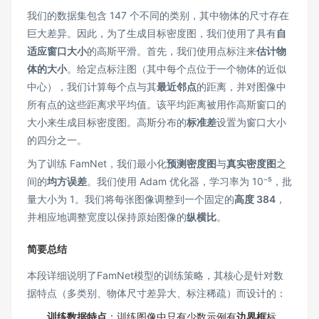
我们的数据集包含 147 个不同的类别，其中物体的尺寸存在
巨大差异。因此，为了生成目标密度图，我们使用了具有
自
适应窗口大小
的高斯平滑。首先，我们使用点标注来
估计物
体的大小
。给定点标注图（其中每个点位于一个物体的近似
中心），我们计算每个点与其
最近邻点
的距离，并对图像中
所有点的这些距离求平均值。该平均距离被用作高斯窗口的
大小来生成目标密度图。高斯分布的
标准差
设置为窗口大小
的四分之一。
为了训练 FamNet，我们最小化
预测密度图
与
真实密度图
之
间的
均方误差
。我们使用 Adam 优化器，学习率为 10⁻⁵，批
量大小为 1。我们将每张图像调整到一个固定的
高度 384
，
并相应地调整宽度以保持原始图像的
纵横比
。
简要总结
本段详细说明了FamNet模型的训练策略，其核心是针对数
据特点（多类别、物体尺寸差异大、标注稀疏）而设计的：
训练数据特点
：训练图像中只有少数示例有
边界框
标