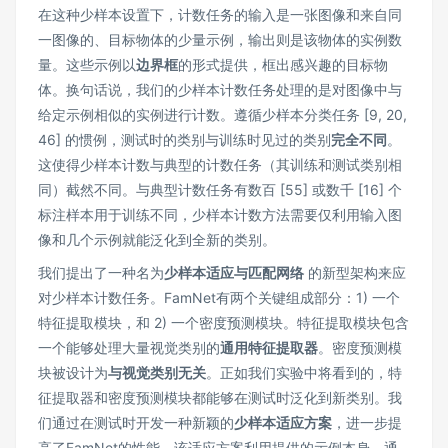
在这种少样本设置下，计数任务的输入是一张图像和来自同
一图像的、目标物体的少量示例，输出则是该物体的实例数
量。这些示例以
边界框
的形式提供，框出感兴趣的目标物
体。换句话说，我们的少样本计数任务处理的是对图像中与
给定示例相似的实例进行计数。遵循少样本分类任务 [9, 20,
46] 的惯例，测试时的类别与训练时见过的类别
完全不同
。
这使得少样本计数与典型的计数任务（其训练和测试类别相
同）截然不同。与典型计数任务有数百 [55] 或数千 [16] 个
标注样本用于训练不同，少样本计数方法需要仅利用输入图
像和几个示例就能泛化到全新的类别。
我们提出了一种名为
少样本适应与匹配网络
的新型架构来应
对少样本计数任务。FamNet有两个关键组成部分：1) 一个
特征提取模块，和 2) 一个密度预测模块。特征提取模块包含
一个能够处理大量视觉类别的
通用特征提取器
。密度预测模
块被设计为
与视觉类别无关
。正如我们实验中将看到的，特
征提取器和密度预测模块都能够在测试时泛化到新类别。我
们通过在测试时开发一种新颖的
少样本适应方案
，进一步提
高了FamNet的性能。该适应方案利用提供的示例本身，通