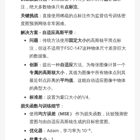
注，绝大多数物体只有
点标注
。
关键挑战
：直接使用稀疏的点标注作为监督信号训练密
度图预测网络非常困难。
解决方案 - 自适应高斯平滑
：
问题
：传统方法使用
固定大小
的高斯核平滑点标
注，但这不适用于FSC-147这种物体尺寸差异巨大
的数据集。
创新
：提出一种
自适应
方法。为每张图像计算一个
专属的高斯核大小
，其值为图像中所有物体点到其
最近邻点距离的
平均值
。这能自动适应图像中物体
的典型大小。
标准差
：设置为窗口大小的1/4。
损失函数与训练细节
：
使用
均方误差（MSE）
作为损失函数，比较预测密
度图与由自适应高斯核生成的目标密度图。
优化器
：Adam，学习率为 10⁻⁵。
批量大小
：1。