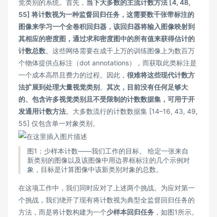
觉类别的系统。首先，
当下大多数的主流计数方法 [4, 48,
55] 将计数视为一种监督回归任务，这需要数千张带标注的
图像来学习一个全卷积回归器，该回归器将输入图像映射到
其相应的密度图，通过求和密度图中的所有值来获得估计的
计数总数
。这些网络需要在成千上万的训练图像上为数百万
个物体提供点标注（dot annotations），而获取此类标注是
一个成本高昂且费力的过程。因此，
很难将这些现代计数方
法扩展到处理大量视觉类别
。
其次，目前没有任何足够大
的、包含许多视觉类别且不受限制的计数数据集，可用于开
发通用计数方法
。大多数流行的计数数据集 [14–16, 43, 49,
55] 仅包含单一对象类别。
图1：少样本计数——我们工作的目标。 给定一张来自
新类别的图像以及该图像中用边界框标注的几个示例对
象，目标是计算图像中该新类别对象的总数。
在这项工作中，我们同时应对了上述两个挑战。为应对第一
个挑战，我们绕开了现有将计数视为典型全监督回归任务的
方法，而是将计数构建为一个
少样本回归任务
，如图1所示。