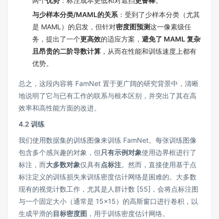
两个
优势
：标注成本更低和对遮挡
更鲁棒
。
与少样本分类/MAML的关系
：受到了少样本分类（尤其
是 MAML）的启发，但针对
密度图预测
这一像素级任
务，提出了一个
更高效
的适应方案，
避免了 MAML 复杂
且昂贵的二阶导数计算
，从而在性能和训练速度上都有
优势。
总之，这段内容将 FamNet 置于更广阔的研究背景中，清晰
地说明了它与已有工作的联系与根本区别，并突出了其在高
效率和高性能方面的改进。
4.2 训练
我们使用数据集的训练图像来训练 FamNet。每张训练图像
包含多个感兴趣的对象，但
只有示例对象
使用边界框进行了
标注，而
大多数对象
仅具有
点标注
。然而，直接使用基于点
标注定义的训练损失来训练密度估计网络是困难的。大多数
现有的视觉计数工作，尤其是人群计数 [55]，会将点标注图
与一个固定大小（通常是 15×15）的高斯窗口进行卷积，以
生成平滑的
目标密度图
，用于训练密度估计网络。