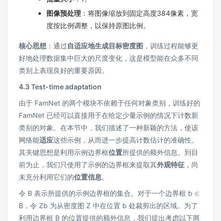
图像预处理
：将图像缩放到固定高度384像素，宽
度按比例调整，以保持原图比例。
核心思想
：通过
自适应地生成目标密度图
，训练过程能够更
好地处理数据集中巨大的尺度变化，这是模型能在众多不同
类别上表现良好的重要原因。
4.3 Test-time adaptation
由于 FamNet 的两个模块不依赖于任何对象类别，训练好的
FamNet 已经可以直接用于在给定少量示例的情况下计数新
类别的对象。在本节中，我们描述了一种新颖的方法，使该
网络能
适应
这些示例，从而进一步提高计数估计的准确性。
其关键思想是利用示例边界框
位置
所提供的额外信息。到目
前为止，我们只使用了示例的边界框来提取其
外观特征
，尚
未充分利用它们的
位置信息
。
令 B 表示所提供的示例边界框的集合。对于一个边界框 b ∈
B，令 Zb 为从密度图 Z 中在位置 b 处裁剪出的区域。为了
利用边界框 B 的位置提供的额外信息，我们提出考虑以下两