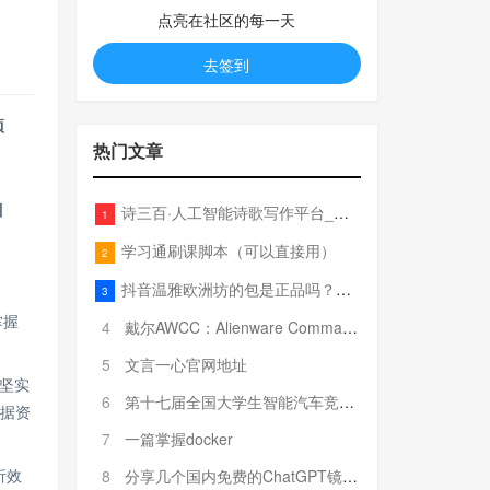
点亮在社区的每一天
去签到
项
热门文章
。
目
诗三百·人工智能诗歌写作平台_在线作诗机_藏头诗生成器_电脑对联_姓名作诗
1
学习通刷课脚本（可以直接用）
2
抖音温雅欧洲坊的包是正品吗？温雅卖的包为啥那么便宜？
3
掌握
4
戴尔AWCC：Alienware Command Center 故障排除方法，里面附有超全详解呦，快来快来，欢迎观看~
5
文言一心官网地址
下坚实
6
第十七届全国大学生智能汽车竞赛全国总决赛参赛队伍奖项公告
数据资
7
一篇掌握docker
8
分享几个国内免费的ChatGPT镜像网址(亲测有效-4月25日更新)
析效