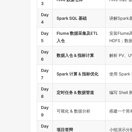
3
Day
Spark SQL 基础
讲解Spark
4
Day
Flume 数据采集及ETL
安装Flume
5
入仓
HDFS；
Day
数据入仓 & 指标计算
解析 PV、U
6
Day
Spark 计算 & 指标优化
使用 Spa
7
Day
定时任务 & 数据管道
编写 Shell
8
Day
可视化 & 数据分析
搭建一个简单
9
Day
项目答辩
小组演示分