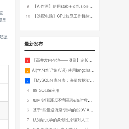
9
【AI作画】使用stable-diffusion-webui搭建AI作画平台
度
10
【选配电脑】CPU核显工作机控制预算5000
观呈
还是
最新发布
【高并发内存池——项目】定长内存池——开胃小菜
1
AI(学习笔记第八课) 使用langchain的embedding models
2
【MySQL分库分表：海量数据架构的终极解决方案】
3
4
69-SQLite应用
5
如何实现测试环境隔离&临时数据库（pytest+SQLite）
成
6
基于“能量逆流泵“架构的220V AC至20V DC 300W高效电源设计
7
认知语义学的象似性原理对人工智能自然语言处理深层语义分析的影响与启示