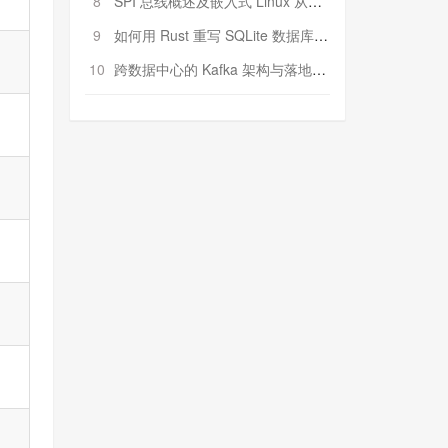
8
SPI 总线概述及嵌入式 Linux 从属 SPI 设备驱动程序开发（第二部分，实践）
9
如何用 Rust 重写 SQLite 数据库（二）:是否有市场空间？
10
跨数据中心的 Kafka 架构与落地实战