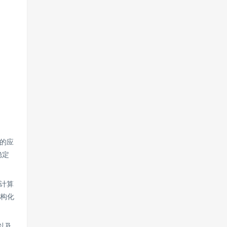
的应
稳定
与计算
结构化
以及