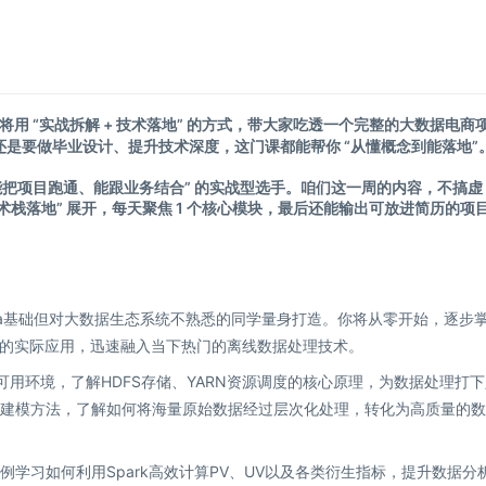
用 “实战拆解 + 技术落地” 的方式，带大家吃透一个完整的大数据电商
还是要做毕业设计、提升技术深度，这门课都能帮你 “从懂概念到能落地”
“能把项目跑通、能跟业务结合” 的实战型选手。咱们这一周的内容，不搞虚
术栈落地” 展开，每天聚焦 1 个核心模块，最后还能输出可放进简历的项
va基础但对大数据生态系统不熟悉的同学量身打造。你将从零开始，逐步
的实际应用，迅速融入当下热门的离线数据处理技术。
可用环境，了解HDFS存储、YARN资源调度的核心原理，为数据处理打
数仓建模方法，了解如何将海量原始数据经过层次化处理，转化为高质量的
案例学习如何利用Spark高效计算PV、UV以及各类衍生指标，提升数据分