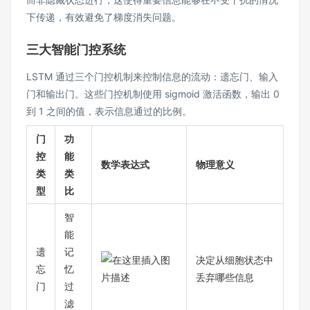
下传递，有效避免了梯度消失问题​。
三大智能门控系统
LSTM 通过三个门控机制来控制信息的流动：遗忘门、输入
门和输出门。这些门控机制使用 sigmoid 激活函数，输出 0
到 1 之间的值，表示信息通过的比例​。
门
功
控
能
数学表达式
物理意义
类
类
型
比
智
能
遗
记
决定从细胞状态中
忘
忆
丢弃哪些信息
门
过
滤