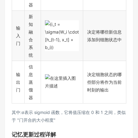
器
新
知
输
融
决定将哪些新信息
入
合
添加到细胞状态中
门
系
统
信
输
息
决定细胞状态的哪
出
蒸
些部分将作为当前
门
馏
时刻的输出
器
其中:σ表示 sigmoid 函数，它将值压缩在 0 和 1 之间，类似
于 "门开合的大小程度"​
记忆更新过程详解