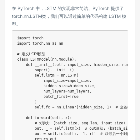
在 PyTorch 中，LSTM 的实现非常简洁。PyTorch 提供了
torch.nn.LSTM类，我们可以通过简单的代码构建 LSTM 模
型​。
import
import
 torch
.
nn 
as
 nn

# 定义LSTM模型
class
LSTMModel
(
nn
.
Module
)
:
def
__init__
(
self
,
 input_size
,
 hidden_size
,
 num_laye
super
(
)
.
__init__
(
)
        self
.
lstm 
=
 nn
.
LSTM
(
            input_size
=
input_size
,
            hidden_size
=
hidden_size
,
            num_layers
=
num_layers
,
            batch_first
=
True
)
        self
.
fc 
=
 nn
.
Linear
(
hidden_size
,
1
)
# 全连接层用
def
forward
(
self
,
 x
)
:
# x形状: (batch_size, seq_len, input_size)
        out
,
 _ 
=
 self
.
lstm
(
x
)
# out形状: (batch_size, se
        out 
=
 self
.
fc
(
out
[
:
,
-
1
,
:
]
)
# 取最后一个时间步的
return
 out
