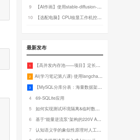
9
【AI作画】使用stable-diffusion-webui搭建AI作画平台
10
【选配电脑】CPU核显工作机控制预算5000
最新发布
【高并发内存池——项目】定长内存池——开胃小菜
1
AI(学习笔记第八课) 使用langchain的embedding models
2
【MySQL分库分表：海量数据架构的终极解决方案】
3
4
69-SQLite应用
5
如何实现测试环境隔离&临时数据库（pytest+SQLite）
6
基于“能量逆流泵“架构的220V AC至20V DC 300W高效电源设计
7
认知语义学的象似性原理对人工智能自然语言处理深层语义分析的影响与启示