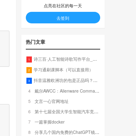
点亮在社区的每一天
去签到
热门文章
诗三百·人工智能诗歌写作平台_在线作诗机_藏头诗生成器_电脑对联_姓名作诗
1
学习通刷课脚本（可以直接用）
2
抖音温雅欧洲坊的包是正品吗？温雅卖的包为啥那么便宜？
3
：
4
戴尔AWCC：Alienware Command Center 故障排除方法，里面附有超全详解呦，快来快来，欢迎观看~
5
文言一心官网地址
6
第十七届全国大学生智能汽车竞赛全国总决赛参赛队伍奖项公告
7
一篇掌握docker
8
分享几个国内免费的ChatGPT镜像网址(亲测有效-4月25日更新)