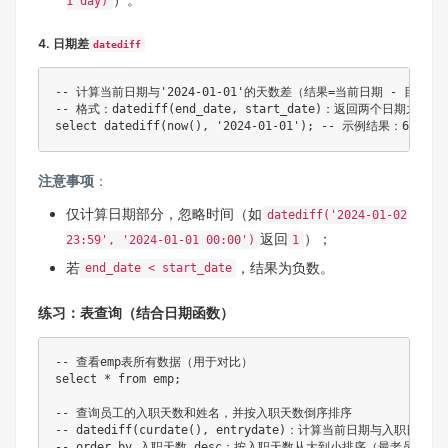
1 day)
4. 日期差
datediff
-- 计算当前日期与'2024-01-01'的天数差（结果=当前日期 - 目标日期
-- 格式：datediff(end_date, start_date)：返回两个日期之间的
注意事项
：
仅计算日期部分，忽略时间（如
datediff('2024-01-02
返回
）；
23:59', '2024-01-01 00:00')
1
若
，结果为负数。
end_date < start_date
练习：表查询（结合日期函数）
-- 查看emp表所有数据（用于对比）

select * from emp;

-- 查询员工的入职天数和姓名，并按入职天数倒序排序

-- datediff(curdate(), entrydate)：计算当前日期与入职日
-- order by 入职天数 desc：按入职天数从大到小排序（最老员工在前