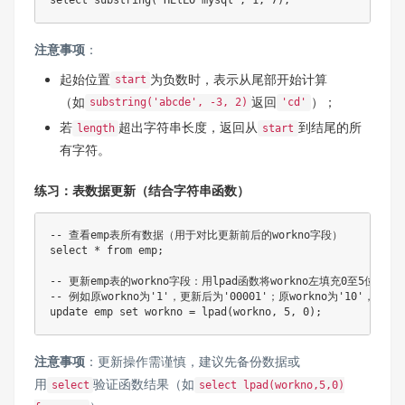
注意事项
：
起始位置
为负数时，表示从尾部开始计算
start
（如
返回
）；
substring('abcde', -3, 2)
'cd'
若
超出字符串长度，返回从
到结尾的所
length
start
有字符。
练习：表数据更新（结合字符串函数）
-- 查看emp表所有数据（用于对比更新前后的workno字段）

select * from emp;

-- 更新emp表的workno字段：用lpad函数将workno左填充0至5位

-- 例如原workno为'1'，更新后为'00001'；原workno为'10'，更新后为
注意事项
：更新操作需谨慎，建议先备份数据或
用
验证函数结果（如
select
select lpad(workno,5,0)