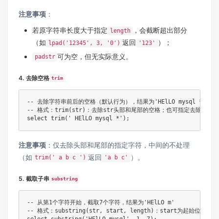
注意事项
：
若原字符串长度大于指定
，会截断超出部分
length
（如
返回
）；
lpad('12345', 3, '0')
'123'
可为空，但无实际意义。
padstr
4. 去除空格
trim
-- 去除字符串前后的空格（默认行为），结果为'HElLO mysql *'

-- 格式：trim(str)：去除str头部和尾部的空格；也可指定去除字符（如trim
注意事项
：仅去除头部和尾部的指定字符，中间的不处理
（如
返回
）。
trim(' a b c ')
'a b c'
5. 截取子串
substring
-- 从第1个字符开始，截取7个字符，结果为'HElLO m'

-- 格式：substring(str, start, length)：start为起始位置