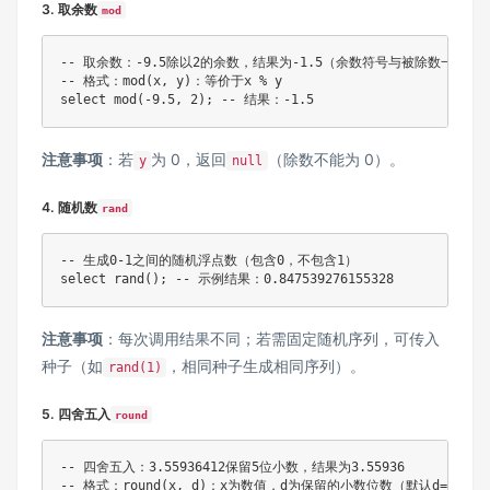
3. 取余数
mod
-- 取余数：-9.5除以2的余数，结果为-1.5（余数符号与被除数一致）

-- 格式：mod(x, y)：等价于x % y

注意事项
：若
为 0，返回
（除数不能为 0）。
y
null
4. 随机数
rand
-- 生成0-1之间的随机浮点数（包含0，不包含1）

注意事项
：每次调用结果不同；若需固定随机序列，可传入
种子（如
，相同种子生成相同序列）。
rand(1)
5. 四舍五入
round
-- 四舍五入：3.55936412保留5位小数，结果为3.55936

-- 格式：round(x, d)：x为数值，d为保留的小数位数（默认d=0，即