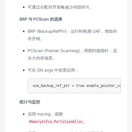
可通过分配对齐策略减少内部碎片。
BRP 与 PCScan 的选择
BRP (BackupRefPtr)：运行时检测 UAF，增加内
存开销。
PCScan (Pointer Scanning)：周期扫描指针，适
合大内存场景。
可在 GN args 中按需启用：
use_backup_ref_ptr = true enable_pointer_compres
统计与监控
启用 tracing，观察
。
MemoryInfra.PartitionAlloc