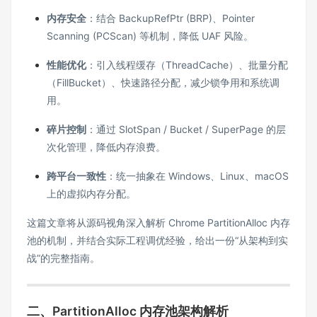
内存安全
：结合 BackupRefPtr (BRP)、Pointer
Scanning (PCScan) 等机制，降低 UAF 风险。
性能优化
：引入线程缓存（ThreadCache）、批量分配
（FillBucket）、快速路径分配，减少锁争用和系统调
用。
碎片控制
：通过 SlotSpan / Bucket / SuperPage 的层
次化管理，降低内存浪费。
跨平台一致性
：统一抽象在 Windows、Linux、macOS
上的虚拟内存分配。
这篇文章将从源码视角深入解析 Chrome PartitionAlloc 内存
池的机制，并结合实际工程调优经验，给出一份“从架构到实
战”的完整指南。
二、PartitionAlloc 内存池架构解析