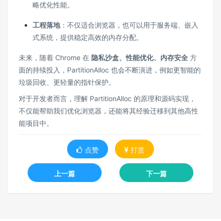
略优化性能。
工程落地
：不仅适合浏览器，也可以用于服务端、嵌入
式系统，提供稳定高效的内存分配。
未来，随着 Chrome 在
隐私沙盒、性能优化、内存安全
方
面的持续投入，PartitionAlloc 也会不断演进，例如更智能的
垃圾回收、更轻量的指针保护。
对于开发者而言，理解 PartitionAlloc 的原理和源码实现，
不仅能帮助我们优化浏览器，还能将其经验迁移到其他高性
能项目中。
点赞
打赏
上一篇
下一篇