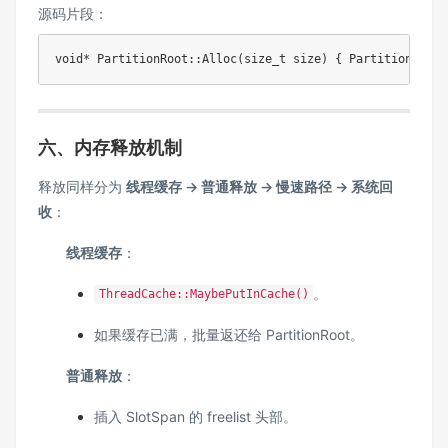
源码片段：
void* PartitionRoot::Alloc(size_t size) { PartitionBucke
六、内存释放机制
释放同样分为
线程缓存 → 普通释放 → 慢速路径 → 系统回
收
：
线程缓存
：
。
ThreadCache::MaybePutInCache()
如果缓存已满，批量返还给 PartitionRoot。
普通释放
：
插入 SlotSpan 的 freelist 头部。