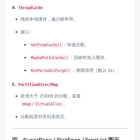
4.
ThreadCache
线程本地缓存，减少锁争用。
接口：
：快速分配。
GetFromCache()
：回收时加入缓存。
MaybePutInCache()
：周期清理（默认 2s）。
RunPeriodicPurge()
5.
PartitionDirectMap
处理大于 256KB 的分配，直接
/
。
mmap
VirtualAlloc
分配粒度对齐到系统页。
四、SuperPage / SlotSpan / FreeList 图示