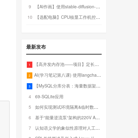
9
【AI作画】使用stable-diffusion-webui搭建AI作画平台
10
【选配电脑】CPU核显工作机控制预算5000
最新发布
【高并发内存池——项目】定长内存池——开胃小菜
1
AI(学习笔记第八课) 使用langchain的embedding models
2
【MySQL分库分表：海量数据架构的终极解决方案】
3
4
69-SQLite应用
5
如何实现测试环境隔离&临时数据库（pytest+SQLite）
6
基于“能量逆流泵“架构的220V AC至20V DC 300W高效电源设计
7
认知语义学的象似性原理对人工智能自然语言处理深层语义分析的影响与启示