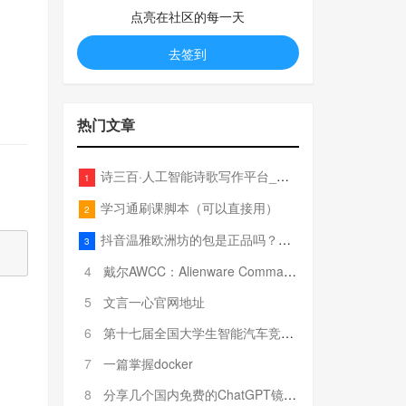
点亮在社区的每一天
去签到
热门文章
诗三百·人工智能诗歌写作平台_在线作诗机_藏头诗生成器_电脑对联_姓名作诗
1
学习通刷课脚本（可以直接用）
2
抖音温雅欧洲坊的包是正品吗？温雅卖的包为啥那么便宜？
3
4
戴尔AWCC：Alienware Command Center 故障排除方法，里面附有超全详解呦，快来快来，欢迎观看~
5
文言一心官网地址
6
第十七届全国大学生智能汽车竞赛全国总决赛参赛队伍奖项公告
7
一篇掌握docker
8
分享几个国内免费的ChatGPT镜像网址(亲测有效-4月25日更新)