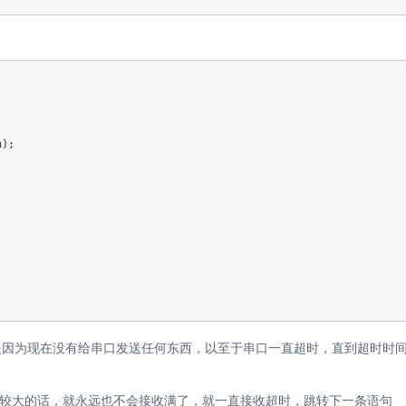
);

，这是因为现在没有给串口发送任何东西，以至于串口一直超时，直到超时时
较大的话，就永远也不会接收满了，就一直接收超时，跳转下一条语句