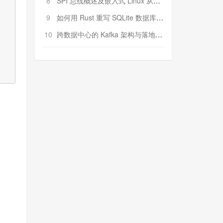
8
SPI 总线概述及嵌入式 Linux 从属 SPI 设备驱动程序开发（第二部分，实践）
9
如何用 Rust 重写 SQLite 数据库（二）:是否有市场空间？
10
跨数据中心的 Kafka 架构与落地实战