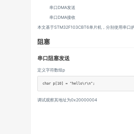
串口DMA发送
串口DMA接收
本文基于STM32F103CBT6单片机，分别使用
阻塞
串口阻塞发送
定义字符数组p
char p[10] = "hello\r\n";
调试观察其地址为0x20000004