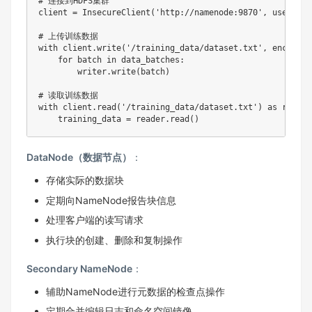
# 连接到HDFS集群
client 
=
 InsecureClient
(
'http://namenode:9870'
,
 user
=
'ha
# 上传训练数据
with
 client
.
write
(
'/training_data/dataset.txt'
,
 encoding
for
 batch 
in
 data_batches
:
        writer
.
write
(
batch
)
# 读取训练数据
with
 client
.
read
(
'/training_data/dataset.txt'
)
as
 reader
    training_data 
=
 reader
.
read
(
)
DataNode（数据节点）
：
存储实际的数据块
定期向NameNode报告块信息
处理客户端的读写请求
执行块的创建、删除和复制操作
Secondary NameNode
：
辅助NameNode进行元数据的检查点操作
定期合并编辑日志和命名空间镜像