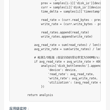
                prev 
=
 samples
[
i
-
1
]
[
'disk_io'
]
[
device
]
                curr 
=
 samples
[
i
]
[
'disk_io'
]
[
device
]
                time_delta 
=
 samples
[
i
]
[
'timestamp'
]
-
 s
                read_rate 
=
(
curr
.
read_bytes 
-
 prev
.
read
                write_rate 
=
(
curr
.
write_bytes 
-
 prev
.
wr
                read_rates
.
append
(
read_rate
)
                write_rates
.
append
(
write_rate
)
            avg_read_rate 
=
sum
(
read_rates
)
/
len
(
read_r
            avg_write_rate 
=
sum
(
write_rates
)
/
len
(
writ
# 检测I/O瓶颈（假设SSD的理论带宽为500MB/s）
if
 avg_read_rate 
+
 avg_write_rate 
>
400
*
10
                analysis
[
'disk_bottlenecks'
]
.
append
(
{
'device'
:
 device
,
'read_rate'
:
 avg_read_rate
,
'write_rate'
:
 avg_write_rate
,
'utilization'
:
(
avg_read_rate 
+
 avg_
}
)
return
应用级监控
：