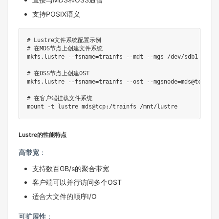
支持POSIX语义
# Lustre文件系统配置示例
# 在MDS节点上创建文件系统
mkfs.lustre --fsname
=
trainfs --mdt --mgs /dev/sdb1

# 在OSS节点上创建OST
mkfs.lustre --fsname
=
trainfs --ost --mgsnode
=
mds@tcp /de
# 在客户端挂载文件系统
mount
Lustre的性能特点
高带宽
：
支持数百GB/s的聚合带宽
客户端可以并行访问多个OST
适合大文件的顺序I/O
可扩展性
：