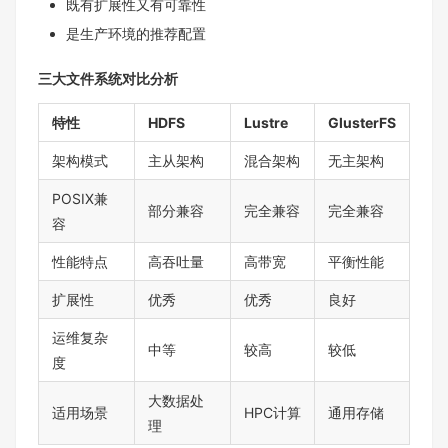
既有扩展性又有可靠性
是生产环境的推荐配置
三大文件系统对比分析
特性
HDFS
Lustre
GlusterFS
架构模式
主从架构
混合架构
无主架构
POSIX兼
部分兼容
完全兼容
完全兼容
容
性能特点
高吞吐量
高带宽
平衡性能
扩展性
优秀
优秀
良好
运维复杂
中等
较高
较低
度
大数据处
适用场景
HPC计算
通用存储
理