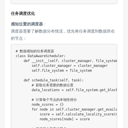
任务调度优化
感知位置的调度器
：
调度器需要了解数据分布情况，优先将任务调度到数据所在
的节点：
# 数据感知的任务调度器
class
DataAwareScheduler
:
def
__init__
(
self
,
 cluster_manager
,
 file_system
)
:
        self
.
cluster_manager 
=
 cluster_manager

        self
.
file_system 
=
 file_system

def
schedule_task
(
self
,
 task
)
:
# 获取任务需要的数据位置
        data_locations 
=
 self
.
file_system
.
get_block_loca
# 计算每个节点的本地性得分
        node_scores 
=
{
}
for
 node 
in
 self
.
cluster_manager
.
get_available_n
            score 
=
 self
.
calculate_locality_score
(
node
,
 
            node_scores
[
node
]
=
 score
