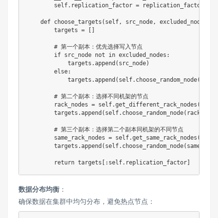
        self
.
replication_factor 
=
 replication_factor

def
choose_targets
(
self
,
 src_node
,
 excluded_nodes
)
:
        targets 
=
[
]
# 第一个副本：优先选择写入节点
if
 src_node 
not
in
 excluded_nodes
:
            targets
.
append
(
src_node
)
else
:
            targets
.
append
(
self
.
choose_random_node
(
exclu
# 第二个副本：选择不同机架的节点
        rack_nodes 
=
 self
.
get_different_rack_nodes
(
targe
        targets
.
append
(
self
.
choose_random_node
(
rack_node
# 第三个副本：选择第二个副本同机架的不同节点
        same_rack_nodes 
=
 self
.
get_same_rack_nodes
(
targe
        targets
.
append
(
self
.
choose_random_node
(
same_rack
return
 targets
[
:
self
.
replication_factor
]
数据分布均衡
：
确保数据在集群中均匀分布，避免热点节点：