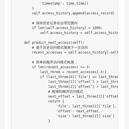
'timestamp'
:
 time
.
time
(
)
}
        self
.
access_history
.
append
(
access_record
)
# 保持历史记录在合理范围内
if
len
(
self
.
access_history
)
>
1000
:
            self
.
access_history 
=
 self
.
access_history
[
-
8
def
predict_next_access
(
self
)
:
# 基于历史访问模式预测下一次访问
        recent_accesses 
=
 self
.
access_history
[
-
self
.
pred
# 简单的顺序访问模式检测
if
len
(
recent_accesses
)
>=
3
:
            last_three 
=
 recent_accesses
[
-
3
:
]
if
(
last_three
[
0
]
[
'file'
]
==
 last_three
[
1
]
[
'
                last_three
[
1
]
[
'offset'
]
>
 last_three
[
0
]
[
                last_three
[
2
]
[
'offset'
]
>
 last_three
[
1
]
[
# 检测到顺序访问模式
                next_offset 
=
 last_three
[
2
]
[
'offset'
]
+
 
return
{
'file'
:
 last_three
[
2
]
[
'file'
]
,
'offset'
:
 next_offset
,
'size'
:
 last_three
[
2
]
[
'size'
]
}