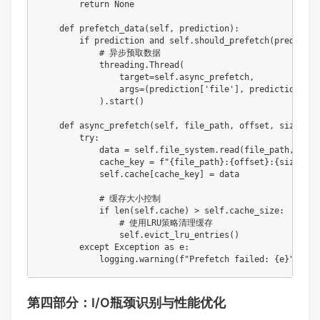
return
None
def
prefetch_data
(
self
,
 prediction
)
:
if
 prediction 
and
 self
.
should_prefetch
(
predictio
# 异步预取数据
            threading
.
Thread
(
                target
=
self
.
async_prefetch
,
                args
=
(
prediction
[
'file'
]
,
 prediction
[
'of
)
.
start
(
)
def
async_prefetch
(
self
,
 file_path
,
 offset
,
 size
)
:
try
:
            data 
=
 self
.
file_system
.
read
(
file_path
,
 offs
            cache_key 
=
f"
{
file_path
}
:
{
offset
}
:
{
size
}
"
            self
.
cache
[
cache_key
]
=
 data

# 缓存大小控制
if
len
(
self
.
cache
)
>
 self
.
cache_size
:
# 使用LRU策略清理缓存
                self
.
evict_lru_entries
(
)
except
 Exception 
as
 e
:
            logging
.
warning
(
f"Prefetch failed: 
{
e
}
"
)
第四部分：I/O瓶颈识别与性能优化