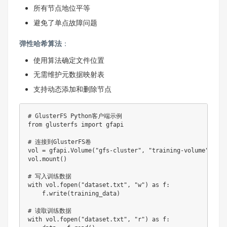
所有节点地位平等
避免了单点故障问题
弹性哈希算法
：
使用算法确定文件位置
无需维护元数据映射表
支持动态添加和删除节点
# GlusterFS Python客户端示例
from
 glusterfs 
import
 gfapi

# 连接到GlusterFS卷
vol 
=
 gfapi
.
Volume
(
"gfs-cluster"
,
"training-volume"
)
vol
.
mount
(
)
# 写入训练数据
with
 vol
.
fopen
(
"dataset.txt"
,
"w"
)
as
 f
:
    f
.
write
(
training_data
)
# 读取训练数据
with
 vol
.
fopen
(
"dataset.txt"
,
"r"
)
as
 f
: