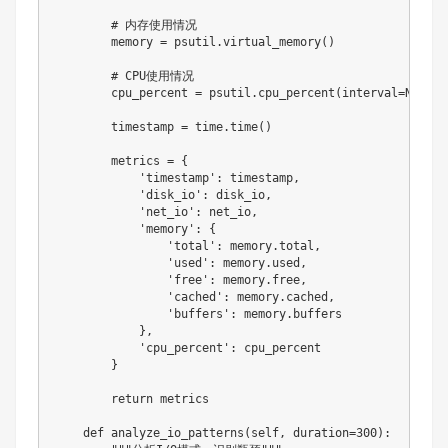
# 内存使用情况
        memory 
=
 psutil
.
virtual_memory
(
)
# CPU使用情况
        cpu_percent 
=
 psutil
.
cpu_percent
(
interval
=
None
)
        timestamp 
=
 time
.
time
(
)
        metrics 
=
{
'timestamp'
:
 timestamp
,
'disk_io'
:
 disk_io
,
'net_io'
:
 net_io
,
'memory'
:
{
'total'
:
 memory
.
total
,
'used'
:
 memory
.
used
,
'free'
:
 memory
.
free
,
'cached'
:
 memory
.
cached
,
'buffers'
:
 memory
.
buffers

}
,
'cpu_percent'
:
 cpu_percent

}
return
 metrics

def
analyze_io_patterns
(
self
,
 duration
=
300
)
: