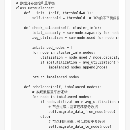
# 数据分布监控和重平衡
class
DataBalancer
:
def
__init__
(
self
,
 threshold
=
0.1
)
:
        self
.
threshold 
=
 threshold  
# 10%的不平衡阈值
def
check_balance
(
self
,
 cluster_info
)
:
        total_capacity 
=
sum
(
node
.
capacity 
for
 node 
in
 c
        avg_utilization 
=
sum
(
node
.
used 
for
 node 
in
 clus
        imbalanced_nodes 
=
[
]
for
 node 
in
 cluster_info
.
nodes
:
            utilization 
=
 node
.
used 
/
 node
.
capacity

if
abs
(
utilization 
-
 avg_utilization
)
>
 self
                imbalanced_nodes
.
append
(
node
)
return
 imbalanced_nodes

def
rebalance
(
self
,
 imbalanced_nodes
)
:
# 实现数据重平衡逻辑
for
 node 
in
 imbalanced_nodes
:
if
 node
.
utilization 
>
 avg_utilization 
+
 self
# 节点过载，需要迁移部分数据
                self
.
migrate_data_from_node
(
node
)
else
:
# 节点利用率低，可以接收更多数据
                self
.
migrate_data_to_node
(
node
)