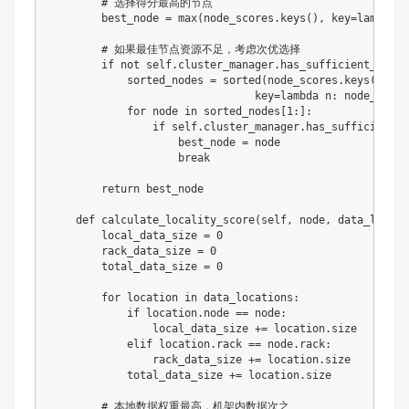
# 选择得分最高的节点
        best_node 
=
max
(
node_scores
.
keys
(
)
,
 key
=
lambda
 n
# 如果最佳节点资源不足，考虑次优选择
if
not
 self
.
cluster_manager
.
has_sufficient_resou
            sorted_nodes 
=
sorted
(
node_scores
.
keys
(
)
,
                                key
=
lambda
 n
:
 node_score
for
 node 
in
 sorted_nodes
[
1
:
]
:
if
 self
.
cluster_manager
.
has_sufficient_r
                    best_node 
=
 node

break
return
 best_node

def
calculate_locality_score
(
self
,
 node
,
 data_locati
        local_data_size 
=
0
        rack_data_size 
=
0
        total_data_size 
=
0
for
 location 
in
 data_locations
:
if
 location
.
node 
==
 node
:
                local_data_size 
+=
 location
.
size

elif
 location
.
rack 
==
 node
.
rack
:
                rack_data_size 
+=
 location
.
size

            total_data_size 
+=
 location
.
size

# 本地数据权重最高，机架内数据次之