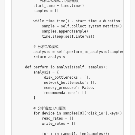
"""分析I/O模式，识别瓶颈"""
        start_time 
=
 time
.
time
(
)
        samples 
=
[
]
while
 time
.
time
(
)
-
 start_time 
<
 duration
:
            sample 
=
 self
.
collect_system_metrics
(
)
            samples
.
append
(
sample
)
            time
.
sleep
(
self
.
interval
)
# 分析I/O模式
        analysis 
=
 self
.
perform_io_analysis
(
samples
)
return
 analysis

def
perform_io_analysis
(
self
,
 samples
)
:
        analysis 
=
{
'disk_bottlenecks'
:
[
]
,
'network_bottlenecks'
:
[
]
,
'memory_pressure'
:
False
,
'recommendations'
:
[
]
}
# 分析磁盘I/O瓶颈
for
 device 
in
 samples
[
0
]
[
'disk_io'
]
.
keys
(
)
:
            read_rates 
=
[
]
            write_rates 
=
[
]
for
 i 
in
range
(
1
,
len
(
samples
)
)
: