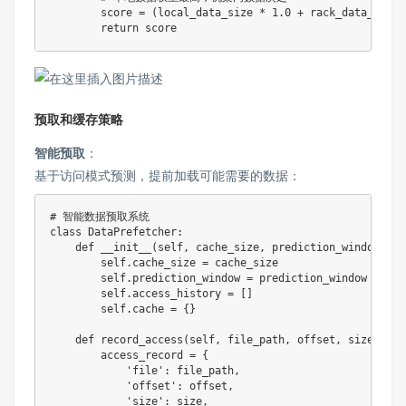
        score 
=
(
local_data_size 
*
1.0
+
 rack_data_size 
return
预取和缓存策略
智能预取
：
基于访问模式预测，提前加载可能需要的数据：
# 智能数据预取系统
class
DataPrefetcher
:
def
__init__
(
self
,
 cache_size
,
 prediction_window
=
10
)
        self
.
cache_size 
=
 cache_size

        self
.
prediction_window 
=
 prediction_window

        self
.
access_history 
=
[
]
        self
.
cache 
=
{
}
def
record_access
(
self
,
 file_path
,
 offset
,
 size
)
:
        access_record 
=
{
'file'
:
 file_path
,
'offset'
:
 offset
,
'size'
:
 size
,