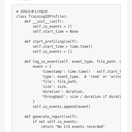
# 训练任务I/O监控
class
TrainingIOProfiler
:
def
__init__
(
self
)
:
        self
.
io_events 
=
[
]
        self
.
start_time 
=
None
def
start_profiling
(
self
)
:
        self
.
start_time 
=
 time
.
time
(
)
        self
.
io_events 
=
[
]
def
log_io_event
(
self
,
 event_type
,
 file_path
,
 size
,
 
        event 
=
{
'timestamp'
:
 time
.
time
(
)
-
 self
.
start_time
,
'type'
:
 event_type
,
# 'read' or 'write'
'file'
:
 file_path
,
'size'
:
 size
,
'duration'
:
 duration
,
'throughput'
:
 size 
/
 duration 
if
 duration 
>
}
        self
.
io_events
.
append
(
event
)
def
generate_report
(
self
)
:
if
not
 self
.
io_events
:
return
"No I/O events recorded"